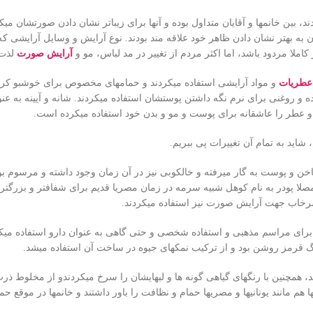
 بین خانمها و آقایان متداول بوده و آنها برای زیباتر نشان دادن صورتشان میک
نان به بهتر نشان دادن ظاهر خود علاقه مند بودند. نوع آرایش و وسایل آرایشی ک
املا مردود باشد، اما اکثر مردم از تغییر در مد لباس، مو و
آرایش صورت
لذت 
عطریات
و مواد آرایشی استفاده میکردند و حمامهای مخصوص برای خوشبو کر
ه و روغنی برای نرم نگه داشتن پوستشان استفاده میکردند. شانه و آیینه به عنو
یش و عطر را عاشقانه برای پوست و مو و بدن خود استفاده میکرده است.
، شاید به تمام آن تغییرات پی ببریم.
 ناخن و پوست به گار میرفته و خالکوبی نیز در آن زمان وجود داشته و مرسوم ب
مصلا پودر به نام کوهل شبیه سرمه در زمان مصریا قدیم برای شفافتر و بزرگتر
 سرخاب جهت آرایش صورت نیز استفاده میکردند.
ی میساختند و برای مراسم مذهبی و استفاده شخصی و حتی گاهی به عنوان دارو استفاده می
نگ قرمز روشن بود و از ترکیب نمکهای جیوه در ساخت آن استفاده میشد.
 همچنین با رنگهای گیاهی گونه ها و لبهایشان را سرخ میکردندو از مخلوط ذرت
هم مانند یونانیها و مصریها حمام و نظافت را باور داشتند و خانمها در موقع حم