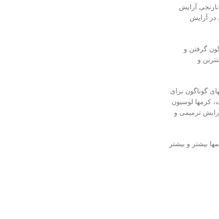
 و نارنجی آرایش
 در آرایش
گون گرفتن و
ترین و
نهای گوناگون برای
پاک کننده پوست، کرمها لوسیون
وازم آرایش متنوعی وارد بازار شدند. ابروهای پهن مد شد، خط چشم نیز پهن مشخص بود، گونه ها و لبها رنگملایم داشتند. در اواخر 1960، آرایش ترمیمی و
نمها بیشتر و بیشتر