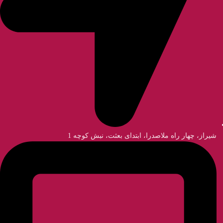
شیراز، چهار راه ملاصدرا، ابتدای بعثت، نبش کوچه 1