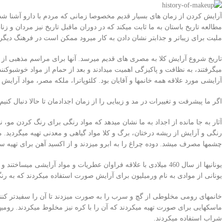
آرایش کردن از زمان های بسیار قدیم مخصوصا زمانی که مردم با دارو آشنا شدند،
مطالعه تاریخ باستان به ما ثابت میکند که در دوران ماقبل تاریخ نیز مردان و ز
ملیت برای زیباتر و جذابتر نشان دادن به کار میرود ممکن است در فرهنگ دیگر ک
تاریخ شروع آرایش کلا به مصری های قدیم میرسد. آنها برای مراسم مذهبی از
میگرفتند، به نظافت و پاکیزگی اهمیت میدادند و بعد از حمام از مواد خوشبوکنند
آرایشی مورد علاقه همه خانمها و آقایان بود. کلئوپاترا، ملکه مصر، مواد آرا
اگر ما پیشرفت و تغییرات در مد و زیبایی را از زمان اجدادمان تا حالا دنبال کنیم
آثار به جا مانده از اجداد به ما نشان میدهد که مواد رنگی برای رنگ کردن مو،
رنگی و آرایش از ریشه درختان، برگ و کلا مواد گیاهی و معدنی تهیه میگردید. 
چشمها مصرف میشد. دوده چراغ را به ابرو میزدند و از اکسید آهن برای تهیه
یونانیها از سال 460 میلادی با علاقه فراوان عطریات و مواد آرایش
یونانی از موادی به نام ورمیلیون برای آرایش صورت استفاده میکردند که به ر
خانمهای رومی مخلوطی از گچ و سرب را به صورت میزدند تا آن را سفیدتر کنند،
ماسکهایی برای صورت تهیه میکردند که آن را با کره نیز مخلوط میکردند. رومیها 
شراب استفاده میکردند.