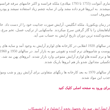
ماری آنتوانت (1755 تا 1793 میلادی) ملکه فرانسه و اکثر خا
میشدند. به ابروها فرم داده مشد ولی از سایه چشم زیاد استفاده نمیشد و پودر
معروف است.
در زمان ویکتوریا، ملکه انگلیس، آرایش صورت جذابیت خود را از دست داد. خا
لباهایشان را با گاز گرفتن سرخ میکردند. ماسکهایی از ترکیب عسل، تخم مرغ،
محدودکننده ترین دوران تاریخ آرایش به حساب می آید.
در سالهای 1920 انقلابی در کارخانه های لوازم آرایش به وجود آمد و 
تکمیلی متداتول شدو باز هم ابروها باریک شدند.
از سالهای 1970 به بعد کارخانه ها رنگهای متفاوتی برای آرایش روز و 
جذب این مواد شدند.
برای ورود به صفحه اصلی کلیک کنید
آرایش
آرایش صورت
تاریخچه
تاریخچه آرایش
لوازم آرایشی
میکاپ