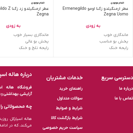
اتمام موجودی
اتمام موجودی
عطر ارمنگیلدو زگنا اومو Ermenegildo
عطر ارمنگیلدو 
Zegna
Zegna Uomo
به زودی
به زودی
ماندگاری خوب
ماندگاری بسیار خوب
پخش بو مناسب
پخش بو عالی
رایحه خنک
رایحه تلخ و خنک
مخصوص فصل گرم
مخصوص فصل گرم
درباره هاله اسپ
دسترسی سریع
خدمات مشتریان
فروشگاه هاله اسپ
درباره ما
راهنمای خرید
آرایشی
،
بهداشتی
و
ع
تماس با ما
سوالات متداول
چه محصولاتی را م
شرایط و ضوابط
شرایط بازگشت کالا
هاله اسپارکل روز
می‌کند، که در ادام
سیاست حریم خصوصی