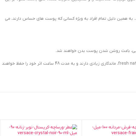
سوزش نیز نخواهند شد. به همین دلیل تمام افراد به ویژه کسانی که پوست های حساس دارند، می
همچنین این نوع اسپری های نیوآ تیرگی ها و لک های موجود بر روی پوست بدن را از بین می برند و یا به حداقل می رسانند. اسپری های بدن زنانه نیوآ fresh natural، ماندگاری زیادی دارند و به مدت 48 ساعت اثر خود را حفظ خواهند