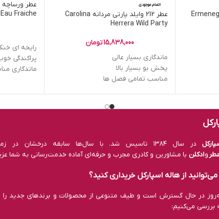
اتمام موجودی
Eau Fraiche
زد زگنا Ermenegildo Z
عطر 212 وایلد پارتی مردانه Carolina
Herrera Wild Party
15,838,000
تومان
رایحه ای خنک
ماندگاری بسیار عالی
پراکندگی خوب
پخش بو بسیار بالا
ماتدگاری من
مناسب تمامی فصل ها
متاسب فصل 
رایحه شیرین و معتدل
ارکل
ارکل
در سال ۱۳۸۴ تاسیس شد. با سال‌ها سابقه درخشان در زمینه عرضه
طر
و
ادکلن
با مشاورین و کادری مجرب و حرفه‌ای آماده خدمت‌رسانی به شما عزی
ی‌توانید از هاله اسپارکل خریداری کنید؟
به‌روز در حال گسترش است و طیف متنوعی از محصولات و برند‌های جدید را 
ه بررسی می‌کنیم: