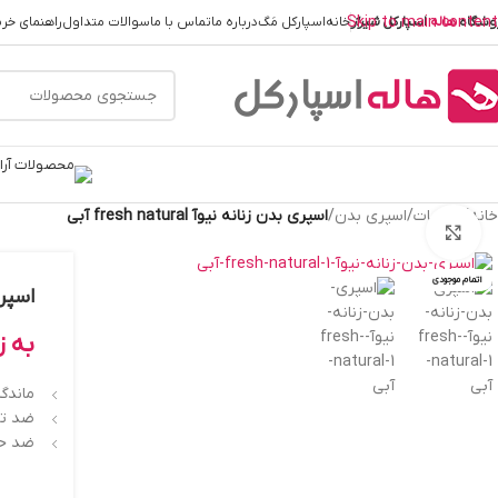
Skip to main content
وشگاه
هاله
اسپارکل
شیراز
خانه
اسپارکل مَگ
درباره ما
تماس با ما
سوالات متداول
راهنمای خری
خانه
/
عطریات
/
اسپري بدن
/
اسپری بدن زنانه نیوآ fresh natural آبی
بزرگنمایی تصویر
اتمام موجودی
اسپری بد
به ز
ماندگاری 8
ضد تع
ضد ح