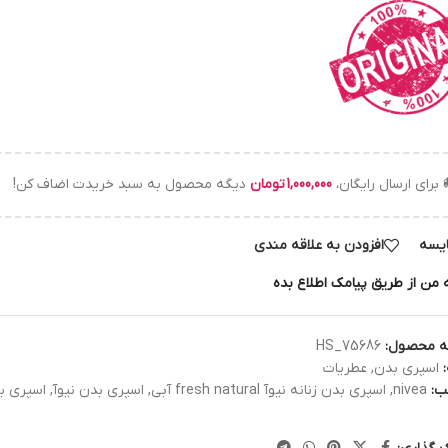
 برای ارسال رایگان،
1,000,000
تومان
دیگه محصول به سبد خریدت اضاف کن!
یسه
افزودن به علاقه مندی
 من از طریق پیامک اطلاع بده
ه محصول:
HS_75686
اسپري بدن
,
عطریات
ب:
nivea
,
اسپری بدن زنانه نیوآ fresh natural آبی
,
اسپری بدن نیوآ
,
اسپری بد