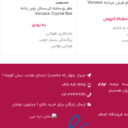
عطر ورساچه او فرش مردانه Versace
اتمام موجودی
عطر ورساچه کریستال نویر زنانه
Versace Crystal Noir
6,118,500
تومان
به زودی
 و ملایم
ماندگاری طولانی
پراکندگی بسیار خوب
اسب
طراحی لوکس
گرم
ادو پرفیوم
شیراز، چهار راه ملاصدرا، ابتدای بعثت، نبش کوچه 1
لوازم
0917-818-9665
زان هستیم.
071-32338961
ارسال رایگان برای خرید بالای 1 میلیون تومان
به فروشگاه اضاف