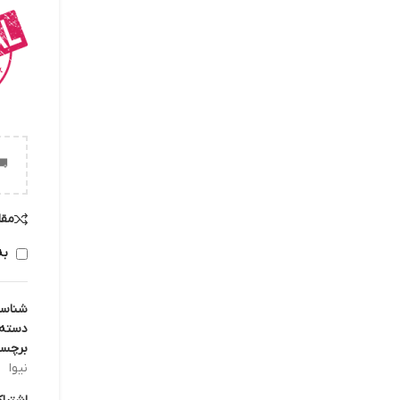
🚚
مقا
به
شناس
دسته:
برچس
نیوا