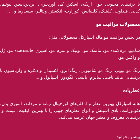
با برند‌های محبوبی چون اریکه، اسکین کد، اوردینری، ایزدین،سین بیونیم،
کدلی، فیداوت، کلینیک، کلینیانس، کوزارت، لنکستر، ویتالیر، سسدرما و ... .
محصولات مراقبت مو
در بخش مراقبت مو هاله اسپارکل محصولاتی مثل:
شامپو، نرم‌کننده مو، ماسک مو، تونیک و سرم مو، اسپری حالت‌دهنده مو، ژل
و واکس مو.
رنگ مو تیوپی، رنگ مو شامپویی، رنگ ابرو، اکسیدان و دکلره و واریاسیون با
برند‌هایی مانند تافت، سالرم، یانسی، تگودور، اسپانول و ...
عطریات
هاله اسپارکل بهترین عطر و ادکلن‌های اورجینال زنانه و مردانه، اسپری بدن،
دئودورانت، بادی اسپلش و انواع عطر‌های جیبی را با بهترین کیفیت، قیمت و
برندهای معروف و معتبر جهان عرضه می‌کند.
بیشتر بخوانید