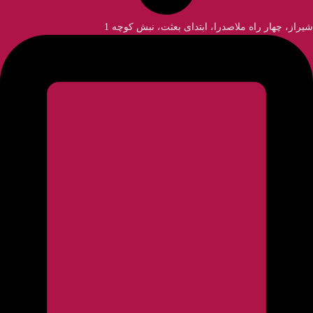
شیراز، چهار راه ملاصدرا، ابتدای بعثت، نبش کوچه 1