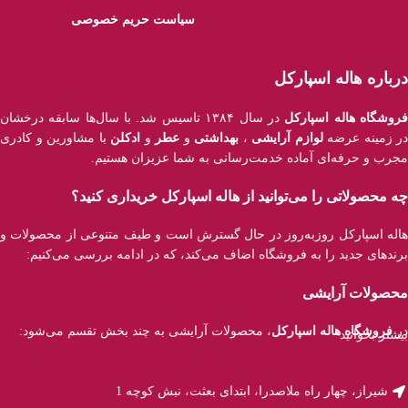
سیاست حریم خصوصی
درباره هاله اسپارکل
روشگاه هاله اسپارکل
در سال ۱۳۸۴ تاسیس شد. با سال‌ها سابقه درخشان
در زمینه عرضه
لوازم آرایشی
،
بهداشتی
و
عطر
و
ادکلن
با مشاورین و کادری
مجرب و حرفه‌ای آماده خدمت‌رسانی به شما عزیزان هستیم.
چه محصولاتی را می‌توانید از هاله اسپارکل خریداری کنید؟
هاله اسپارکل روزبه‌روز در حال گسترش است و طیف متنوعی از محصولات و
برند‌های جدید را به فروشگاه اضاف می‌کند، که در ادامه بررسی می‌کنیم:
محصولات آرایشی
در
فروشگاه هاله اسپارکل
، محصولات آرایشی به چند بخش تقسم می‌شود:
بیشتر بخوانید
آرایش صورت: کرم پودر، پنکک، کرم BB و CC، کانسیلر، پرایمر، رژ‌ گونه،
هایلایتر، کانتور و فیکساتور آرایش.
شیراز، چهار راه ملاصدرا، ابتدای بعثت، نبش کوچه 1