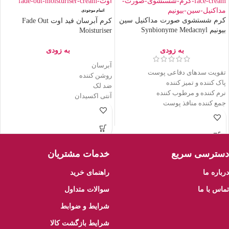
اتمام موجودی
کرم شستشوی صورت مداکنیل سین
کرم آبرسان فید اوت Fade Out
بیونیم Synbionyme Medacnyl
Moisturiser
Cleansing
به زودی
به زودی
آبرسان
تقویت سدھای دفاعی پوست
روشن کننده
پاک کننده و تميز کننده
ضد لک
نرم کننده و مرطوب کننده
آنتی اکسیدان
جمع کننده منافذ پوست
جلوگیری از خشکی
دسترسی سریع
خدمات مشتریان
درباره ما
راهنمای خرید
تماس با ما
سوالات متداول
شرایط و ضوابط
شرایط بازگشت کالا