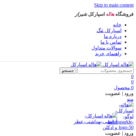
Skip to main content
فروشگاه
هاله
اسپارکل
شیراز
خانه
اسپارکل مَگ
درباره ما
تماس با ما
سوالات متداول
راهنمای خرید
جستجو
0
0
0
محصول
ورود | عضویت
منو
ورود | عضویت