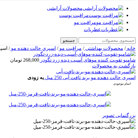
محصولات آرایشی
مراقبت پوست
مراقبت مو
عطریات
جستجو
خانه
/
محصولات بهداشتی
/
مراقبت مو
/
اسپري حالت دهنده مو
/
اسپر
شامپو تقویت کننده موهای آسیب دیده زرد تگودر
268,000
تومان
بازگشت به محصولات
اسپری حالت دهنده مو برند تافت آبی 250 میل
به زودی
اتمام موجودی
بزرگنمایی تصویر