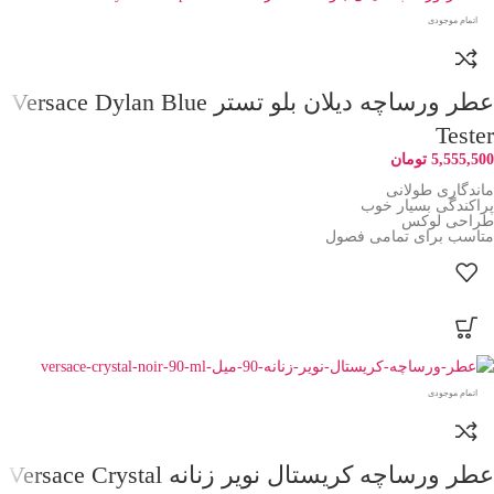
اتمام موجودی
عطر ورساچه دیلان بلو تستر Versace Dylan Blue
Tester
5,555,500
تومان
ماندگاری طولانی
پراکندگی بسیار خوب
طراحی لوکس
متاسب برای تمامی فصول
اتمام موجودی
عطر ورساچه کریستال نویر زنانه Versace Crystal