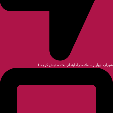
شیراز، چهار راه ملاصدرا، ابتدای بعثت، نبش کوچه 1