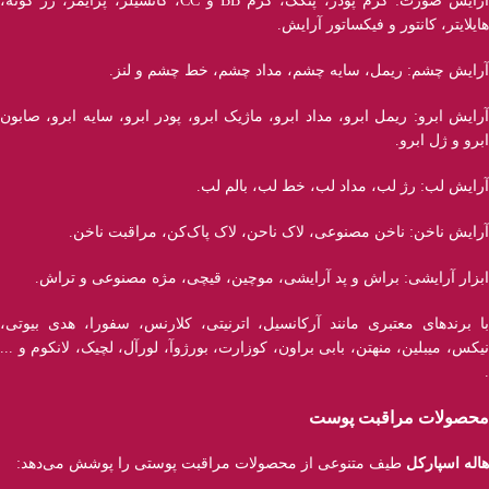
آرایش صورت: کرم پودر، پنکک، کرم BB و CC، کانسیلر، پرایمر، رژ‌ گونه،
هایلایتر، کانتور و فیکساتور آرایش.
آرایش چشم: ریمل، سایه چشم، مداد چشم، خط چشم و لنز.
آرایش ابرو: ریمل ابرو، مداد ابرو، ماژیک ابرو، پودر ابرو، سایه ابرو، صابون
ابرو و ژل ابرو.
آرایش لب: رژ لب، مداد لب، خط لب، بالم لب.
آرایش ناخن: ناخن مصنوعی، لاک ناحن، لاک پاک‌کن، مراقبت ناخن.
ابزار آرایشی: براش و پد آرایشی، موچین، قیچی، مژه مصنوعی و تراش.
با برند‌های معتبری مانند آرکانسیل، اترنیتی، کلارنس، سفورا، هدی بیوتی،
نیکس، میبلین، منهتن، بابی براون، کوزارت، بورژوآ، لورآل، لچیک، لانکوم و ...
.
محصولات مراقبت پوست
هاله اسپارکل
طیف متنوعی از محصولات مراقبت پوستی را پوشش می‌دهد: