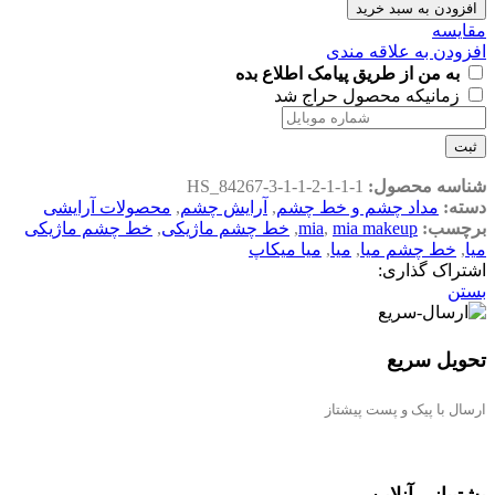
افزودن به سبد خرید
مقایسه
افزودن به علاقه مندی
به من از طریق پیامک اطلاع بده
زمانیکه محصول حراج شد
ثبت
شناسه محصول:
HS_84267-3-1-1-2-1-1-1
دسته:
مداد چشم و خط چشم
,
آرایش چشم
,
محصولات آرایشی
برچسب:
mia makeup
,
mia
,
خط چشم ماژیکی
,
خط چشم ماژیکی
میا
,
خط چشم میا
,
میا
,
میا میکاپ
اشتراک گذاری:
بستن
تحویل سریع
ارسال با پیک و پست پیشتاز