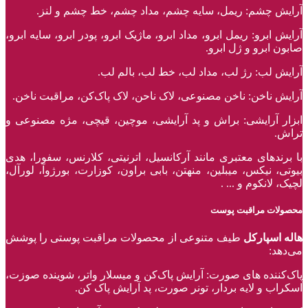
آرایش چشم: ریمل، سایه چشم، مداد چشم، خط چشم و لنز.
آرایش ابرو: ریمل ابرو، مداد ابرو، ماژیک ابرو، پودر ابرو، سایه ابرو،
صابون ابرو و ژل ابرو.
آرایش لب: رژ لب، مداد لب، خط لب، بالم لب.
آرایش ناخن: ناخن مصنوعی، لاک ناحن، لاک پاک‌کن، مراقبت ناخن.
ابزار آرایشی: براش و پد آرایشی، موچین، قیچی، مژه مصنوعی و
تراش.
با برند‌های معتبری مانند آرکانسیل، اترنیتی، کلارنس، سفورا، هدی
بیوتی، نیکس، میبلین، منهتن، بابی براون، کوزارت، بورژوآ، لورآل،
لچیک، لانکوم و ... .
محصولات مراقبت پوست
هاله اسپارکل
طیف متنوعی از محصولات مراقبت پوستی را پوشش
می‌دهد:
پاک‌کننده ‌های صورت: آرایش پاک‌کن و میسلار واتر، شوینده صوزت،
اسکراب و لایه بردار، تونر صورت، پد آرایش پاک کن.