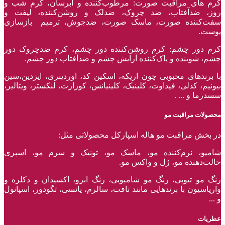
کرم های مراقبت صورت: مرطوب‌کننده و آبرسان، کرم شب و
روز، ضدآفتاب، ضد چروک، ضدلک و روشن‌کننده، لیفت و
سفت‌کننده صورت، ماسک صورت، ضدجوش، ترمیم بازسازی
پوست.
کرم دور چشم: کرم روشن‌کننده دور چشم، کرم ضدچروک دور
چشم، شوینده و پاک‌کننده آرایش چشم و ضدآفتاب دور چشم.
با برند‌های محبوبی چون اریکه، اسکین کد، اوردینری، ایزدین،سین
بیونیم، کدلی، فیداوت، کلینیک، کلینیانس، کوزارت، لنکستر، ویتالیر،
سسدرما و ... .
محصولات مراقبت مو
در بخش مراقبت مو هاله اسپارکل محصولاتی مثل:
شامپو، نرم‌کننده مو، ماسک مو، تونیک و سرم مو، اسپری
حالت‌دهنده مو، ژل و واکس مو.
رنگ مو تیوپی، رنگ مو شامپویی، رنگ ابرو، اکسیدان و دکلره و
واریاسیون با برند‌هایی مانند تافت، سالرم، یانسی، تگودور، اسپانول
و ...
عطریات