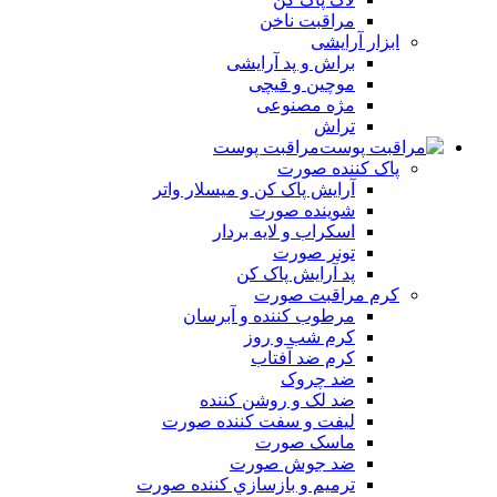
مراقبت ناخن
ابزار آرایشی
براش و پد آرایشی
موچین و قیچی
مژه مصنوعی
تراش
مراقبت پوست
پاک کننده صورت
آرايش پاک کن و ميسلار واتر
شوينده صورت
اسکراب و لايه بردار
تونر صورت
پد آرايش پاک کن
کرم مراقبت صورت
مرطوب کننده و آبرسان
کرم شب و روز
کرم ضد آفتاب
ضد چروک
ضد لک و روشن کننده
ليفت و سفت کننده صورت
ماسک صورت
ضد جوش صورت
ترميم و بازسازي کننده صورت