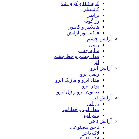
کرم BB و کرم CC
کانسیلر
پرایمر
رژ گونه
هایلایتر و کانتور
فیکساتور آرایش
آرایش چشم
ریمل
سایه چشم
مداد چشم و خط چشم
لنز
آرایش ابرو
ریمل ابرو
مداد ابرو و ماژیک ابرو
پودر ابرو
صابون ابرو و ژل ابرو
آرایش لب
رژ لب
مداد لب و خط لب
بالم لب
آرایش ناخن
ناخن مصنوعی
لاک ناخن
لاک پاک کن