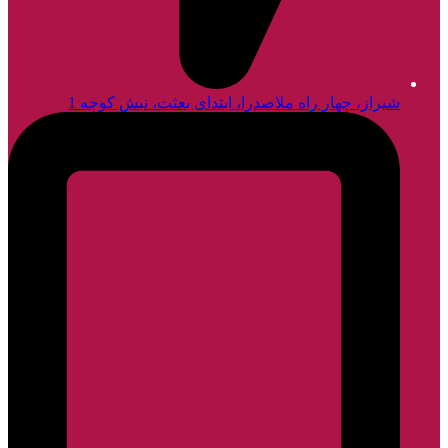
شیراز، چهار راه ملاصدرا، ابتدای بعثت، نبش کوچه 1