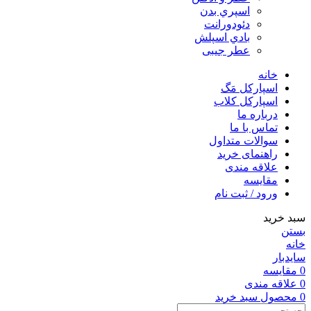
اسپري بدن
دئودورانت
بادي اسپلش
عطر جيبی
خانه
اسپارکل مَگ
اسپارکل کلاب
درباره ما
تماس با ما
سوالات متداول
راهنمای خرید
علاقه مندی
مقایسه
ورود / ثبت نام
سبد خرید
بستن
خانه
سایدبار
0
مقایسه
0
علاقه مندی
0
محصول
سبد خرید