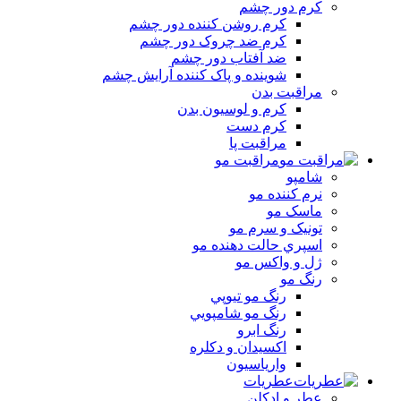
کرم دور چشم
کرم روشن کننده دور چشم
کرم ضد چروک دور چشم
ضد آفتاب دور چشم
شوينده و پاک کننده آرايش چشم
مراقبت بدن
کرم و لوسيون بدن
کرم دست
مراقبت پا
مراقبت مو
شامپو
نرم کننده مو
ماسک مو
تونيک و سرم مو
اسپري حالت دهنده مو
ژل و واکس مو
رنگ مو
رنگ مو تيوپي
رنگ مو شامپويي
رنگ ابرو
اکسيدان و دکلره
وارياسيون
عطریات
عطر و ادکلن