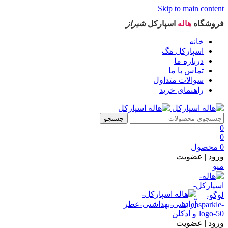
Skip to main content
فروشگاه
هاله
اسپارکل
شیراز
خانه
اسپارکل مَگ
درباره ما
تماس با ما
سوالات متداول
راهنمای خرید
جستجو
0
0
0
محصول
ورود | عضویت
منو
ورود | عضویت