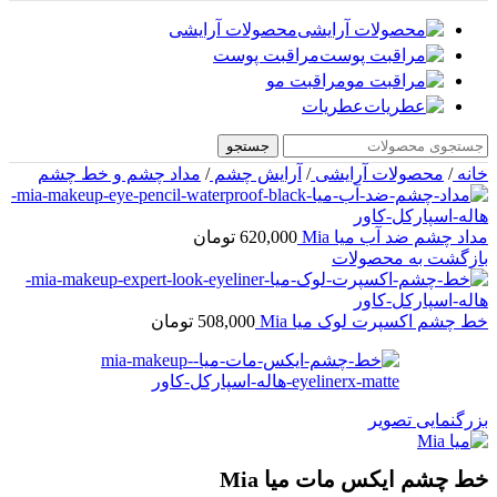
محصولات آرایشی
مراقبت پوست
مراقبت مو
عطریات
جستجو
خانه
/
محصولات آرایشی
/
آرایش چشم
/
مداد چشم و خط چشم
مداد چشم ضد آب میا Mia
620,000
تومان
بازگشت به محصولات
خط چشم اکسپرت لوک میا Mia
508,000
تومان
بزرگنمایی تصویر
خط چشم ایکس مات میا Mia