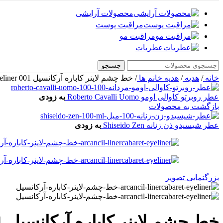
محصولات آرایشی
مراقبت پوست
مراقبت مو
عطریات
جستجو
خانه
/
هدیه
/
هدیه خانم ها
/
خط چشم لاینر کاباره آرکانسیل Arcancil Liner Cabaret Eyeliner 001
عطر روبرتو کاوالی اومو Roberto Cavalli Uomo
به زودی
بازگشت به محصولات
عطر شیسیدو ذن زنانه Shiseido Zen
به زودی
بزرگنمایی تصویر
خط چشم لاینر کاباره آرکانسیل Arcancil Liner Cabaret Eyeliner 001