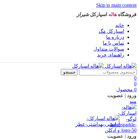
Skip to main content
فروشگاه
هاله
اسپارکل
شیراز
خانه
اسپارکل مَگ
درباره ما
تماس با ما
سوالات متداول
راهنمای خرید
جستجو
0
0
0
محصول
ورود | عضویت
منو
ورود | عضویت