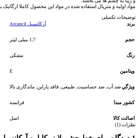
و زیبا به چشم ها می بخشد.
مواد اولیه و متریال استفاده شده در مواد این محصول کاملا ارگانیک
توضیحات تکمیلی
برند
آرکانسیل Arcancil
حجم
1.7 میلی لیتر
رنگ
مشکی
E
ويتامين
ويژگي
ضد آب
,
ضد حساسیت
,
طبیعی
,
فاقد پارابن
,
ماندگاری بالا
کشور مبدا
فرانسه
اصالت کالا
اصل
نظرات (1)