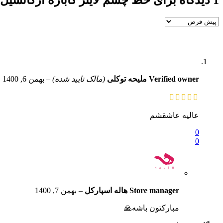
1 دیدگاه برای
خط چشم لاینر کاباره آرکانسیل rcancil Liner Cabaret Eyeliner 001
Verified owner
ملیحه توکلی
(مالک تایید شده)
–
بهمن 6, 1400
عالیه عاشقشم
0
0
Store manager
هاله اسپارکل
–
بهمن 7, 1400
مبارکتون باشه🙏