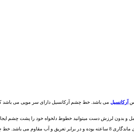
آرکانسیل
می باشد. خط چشم آرکانسیل دارای سر مویی می باشد که
مل و بدون لرزش دست میتوانید خطوط دلخواه خود را پشت چشم ایجاد 
خط چشم لاینر کاباره آرکانسیل Arcancil Liner Cabaret Eyeliner دارای ماندگاری 8 ساعته 