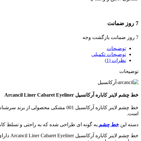
7 روز ضمانت
7 روز ضمانت بازگشت وجه
توضیحات
توضیحات تکمیلی
نظرات (1)
توضیحات
خط چشم لاینر کاباره آرکانسیل Arcancil Liner Cabaret Eyeliner
خط چشم لاینر کاباره آرکانسیل 001 مشکی محصولی از برند سرشناس
است.
دسته این
خط چشم
به گونه ای طراحی شده که به راحتی و تسلط کا