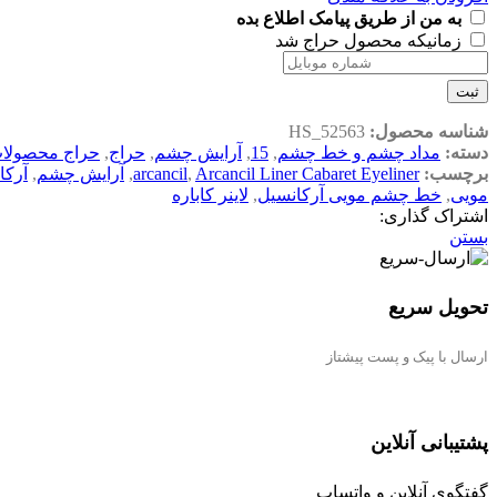
به من از طریق پیامک اطلاع بده
زمانیکه محصول حراج شد
ثبت
شناسه محصول:
HS_52563
دسته:
مداد چشم و خط چشم
,
15
,
آرایش چشم
,
حراج
,
حراج محصولات
برچسب:
Arcancil Liner Cabaret Eyeliner
,
arcancil
,
آرایش چشم
,
آرکا
مویی
,
خط چشم مویی آرکانسیل
,
لاینر کاباره
اشتراک گذاری:
بستن
تحویل سریع
ارسال با پیک و پست پیشتاز
پشتیبانی آنلاین
گفتگوی آنلاین و واتساپ