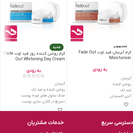
اتمام موجودی
جدید
کرم آبرسان فید اوت Fade Out
کرم روشن کننده روز فید اوت Fade
Moisturiser
Out Whitening Day Cream
به زودی
به زودی
آبرسان
آبرسان
روشن کننده
روشن کننده و ضد لک
ضد لک
حذف سلول ھای مرده پوست
آنتی اکسیدان
تسریع در کلاژن سازی پوست
جلوگیری از خشکی
آنتی اکسيدان
مقابله با رادیکال ھای آزاد
دسترسی سریع
خدمات مشتریان