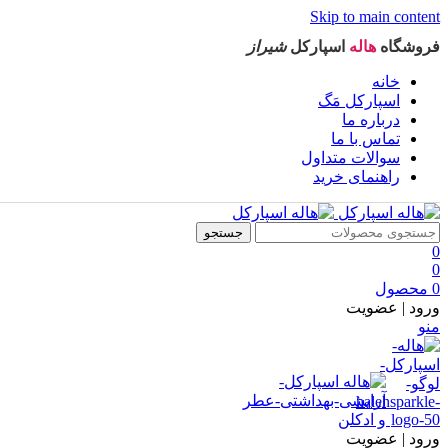
Skip to main content
فروشگاه
هاله
اسپارکل
شیراز
خانه
اسپارکل مَگ
درباره ما
تماس با ما
سوالات متداول
راهنمای خرید
جستجو
0
0
0
محصول
ورود | عضویت
منو
ورود | عضویت