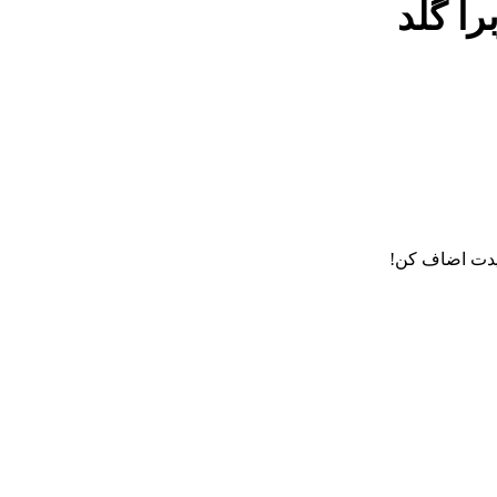
را گلد
دت اضاف کن!