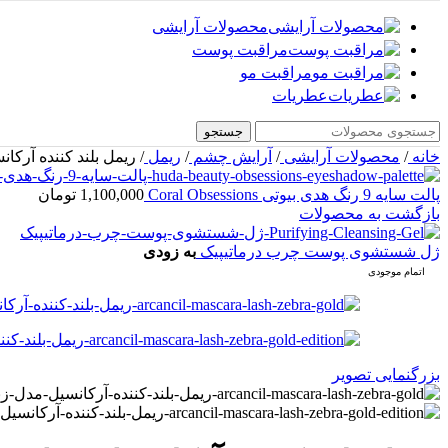
محصولات آرایشی
مراقبت پوست
مراقبت مو
عطریات
جستجو
خانه
/
محصولات آرایشی
/
آرایش چشم
/
ریمل
/
ریمل بلند کننده آرکان
پالت سایه 9 رنگ هدی بیوتی Coral Obsessions
1,100,000
تومان
بازگشت به محصولات
ژل شستشوی پوست چرب درماتیپیک
به زودی
اتمام موجودی
بزرگنمایی تصویر