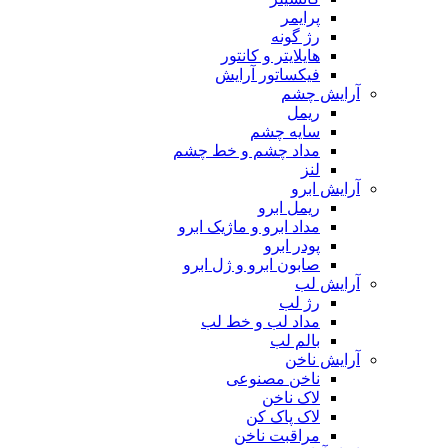
پرایمر
رژ گونه
هایلایتر و کانتور
فیکساتور آرایش
آرایش چشم
ریمل
سایه چشم
مداد چشم و خط چشم
لنز
آرایش ابرو
ریمل ابرو
مداد ابرو و ماژیک ابرو
پودر ابرو
صابون ابرو و ژل ابرو
آرایش لب
رژ لب
مداد لب و خط لب
بالم لب
آرایش ناخن
ناخن مصنوعی
لاک ناخن
لاک پاک کن
مراقبت ناخن