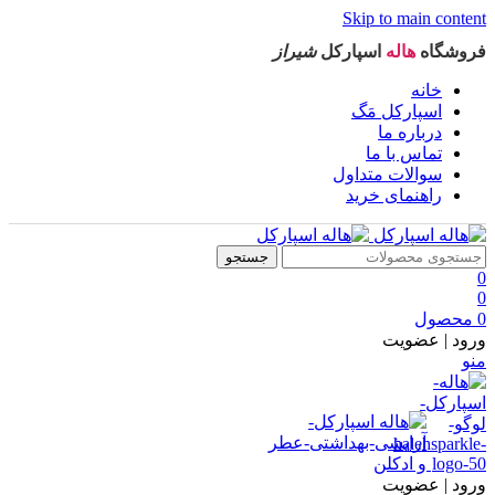
Skip to main content
فروشگاه
هاله
اسپارکل
شیراز
خانه
اسپارکل مَگ
درباره ما
تماس با ما
سوالات متداول
راهنمای خرید
جستجو
0
0
0
محصول
ورود | عضویت
منو
ورود | عضویت