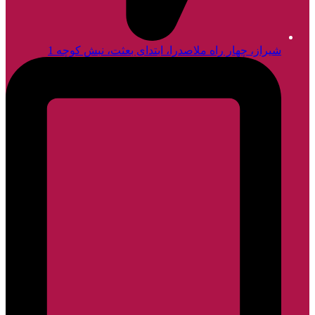
شیراز، چهار راه ملاصدرا، ابتدای بعثت، نبش کوچه 1