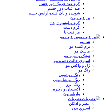
کرم ضد چروک دور چشم
ضد آفتاب دور چشم
شوينده و پاک کننده آرايش چشم
مراقبت بدن
کرم و لوسيون بدن
کرم دست
مراقبت پا
مراقبت مو
شامپو
نرم کننده مو
ماسک مو
تونيک و سرم مو
اسپري حالت دهنده مو
ژل و واکس مو
رنگ مو
رنگ مو تيوپي
رنگ مو شامپويي
رنگ ابرو
اکسيدان و دکلره
وارياسيون
عطریات
عطر و ادکلن
اسپري بدن