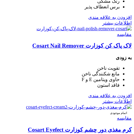
رنگ مشکی
برس انعطاف پذیر
افزودن به علاقه مندی
اطلاعات بیشتر
مقایسه
لاک پاک کن کوزارت Cosart Nail Remover
به زودی
تقویت ناخن
مانع شکنندگی ناخن
حاوی ویتامین E و F
فاقد استون
افزودن به علاقه مندی
اطلاعات بیشتر
اتمام موجودی
مقایسه
کرم مغذی دور چشم کوزارت Cosart Eyefect