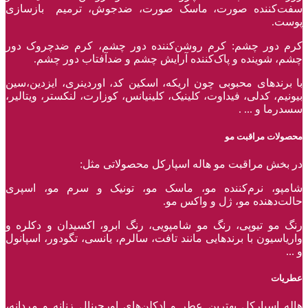
سفت‌کننده صورت، ماسک صورت، ضدجوش، ترمیم بازسازی
پوست.
کرم دور چشم: کرم روشن‌کننده دور چشم، کرم ضدچروک دور
چشم، شوینده و پاک‌کننده آرایش چشم و ضدآفتاب دور چشم.
با برند‌های محبوبی چون اریکه، اسکین کد، اوردینری، ایزدین،سین
بیونیم، کدلی، فیداوت، کلینیک، کلینیانس، کوزارت، لنکستر، ویتالیر،
سسدرما و ... .
محصولات مراقبت مو
در بخش مراقبت مو هاله اسپارکل محصولاتی مثل:
شامپو، نرم‌کننده مو، ماسک مو، تونیک و سرم مو، اسپری
حالت‌دهنده مو، ژل و واکس مو.
رنگ مو تیوپی، رنگ مو شامپویی، رنگ ابرو، اکسیدان و دکلره و
واریاسیون با برند‌هایی مانند تافت، سالرم، یانسی، تگودور، اسپانول
و ...
عطریات
هاله اسپارکل بهترین عطر و ادکلن‌های اورجینال زنانه و مردانه،