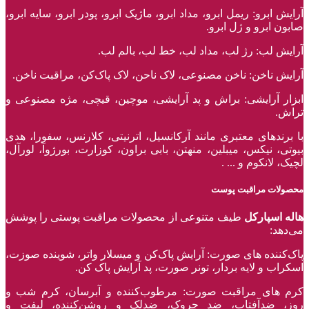
آرایش ابرو: ریمل ابرو، مداد ابرو، ماژیک ابرو، پودر ابرو، سایه ابرو،
صابون ابرو و ژل ابرو.
آرایش لب: رژ لب، مداد لب، خط لب، بالم لب.
آرایش ناخن: ناخن مصنوعی، لاک ناحن، لاک پاک‌کن، مراقبت ناخن.
ابزار آرایشی: براش و پد آرایشی، موچین، قیچی، مژه مصنوعی و
تراش.
با برند‌های معتبری مانند آرکانسیل، اترنیتی، کلارنس، سفورا، هدی
بیوتی، نیکس، میبلین، منهتن، بابی براون، کوزارت، بورژوآ، لورآل،
لچیک، لانکوم و ... .
محصولات مراقبت پوست
هاله اسپارکل
طیف متنوعی از محصولات مراقبت پوستی را پوشش
می‌دهد:
پاک‌کننده ‌های صورت: آرایش پاک‌کن و میسلار واتر، شوینده صوزت،
اسکراب و لایه بردار، تونر صورت، پد آرایش پاک کن.
کرم های مراقبت صورت: مرطوب‌کننده و آبرسان، کرم شب و
روز، ضدآفتاب، ضد چروک، ضدلک و روشن‌کننده، لیفت و