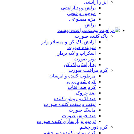
ابزار آرایشی
براش و پد آرایشی
موچین و قیچی
مژه مصنوعی
تراش
مراقبت پوست
پاک کننده صورت
آرايش پاک کن و ميسلار واتر
شوينده صورت
اسکراب و لايه بردار
تونر صورت
پد آرايش پاک کن
کرم مراقبت صورت
مرطوب کننده و آبرسان
کرم شب و روز
کرم ضد آفتاب
ضد چروک
ضد لک و روشن کننده
ليفت و سفت کننده صورت
ماسک صورت
ضد جوش صورت
ترميم و بازسازي کننده صورت
کرم دور چشم
کرم روشن کننده دور چشم