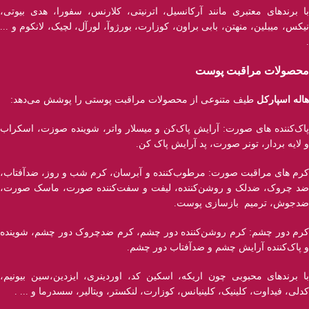
با برند‌های معتبری مانند آرکانسیل، اترنیتی، کلارنس، سفورا، هدی بیوتی،
نیکس، میبلین، منهتن، بابی براون، کوزارت، بورژوآ، لورآل، لچیک، لانکوم و ...
.
محصولات مراقبت پوست
هاله اسپارکل
طیف متنوعی از محصولات مراقبت پوستی را پوشش می‌دهد:
پاک‌کننده ‌های صورت: آرایش پاک‌کن و میسلار واتر، شوینده صوزت، اسکراب
و لایه بردار، تونر صورت، پد آرایش پاک کن.
کرم های مراقبت صورت: مرطوب‌کننده و آبرسان، کرم شب و روز، ضدآفتاب،
ضد چروک، ضدلک و روشن‌کننده، لیفت و سفت‌کننده صورت، ماسک صورت،
ضدجوش، ترمیم بازسازی پوست.
کرم دور چشم: کرم روشن‌کننده دور چشم، کرم ضدچروک دور چشم، شوینده
و پاک‌کننده آرایش چشم و ضدآفتاب دور چشم.
با برند‌های محبوبی چون اریکه، اسکین کد، اوردینری، ایزدین،سین بیونیم،
کدلی، فیداوت، کلینیک، کلینیانس، کوزارت، لنکستر، ویتالیر، سسدرما و ... .