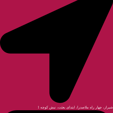
شیراز، چهار راه ملاصدرا، ابتدای بعثت، نبش کوچه 1