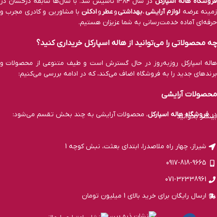
فروشگاه هاله اسپارکل
در سال ۱۳۸۴ تاسیس شد. با سال‌ها سابقه درخشان در
مینه عرضه
لوازم آرایشی
،
بهداشتی
و
عطر
و
ادکلن
با مشاورین و کادری مجرب و
حرفه‌ای آماده خدمت‌رسانی به شما عزیزان هستیم.
چه محصولاتی را می‌توانید از هاله اسپارکل خریداری کنید؟
هاله اسپارکل روزبه‌روز در حال گسترش است و طیف متنوعی از محصولات و
برند‌های جدید را به فروشگاه اضاف می‌کند، که در ادامه بررسی می‌کنیم:
محصولات آرایشی
در
فروشگاه هاله اسپارکل
، محصولات آرایشی به چند بخش تقسم می‌شود:
بیشتر بخوانید
آرایش صورت: کرم پودر، پنکک، کرم BB و CC، کانسیلر، پرایمر، رژ‌ گونه،
هایلایتر، کانتور و فیکساتور آرایش.
شیراز، چهار راه ملاصدرا، ابتدای بعثت، نبش کوچه 1
0917-818-9665
آرایش چشم: ریمل، سایه چشم، مداد چشم، خط چشم و لنز.
071-32338961
آرایش ابرو: ریمل ابرو، مداد ابرو، ماژیک ابرو، پودر ابرو، سایه ابرو، صابون ابرو
ارسال رایگان برای خرید بالای 1 میلیون تومان
و ژل ابرو.