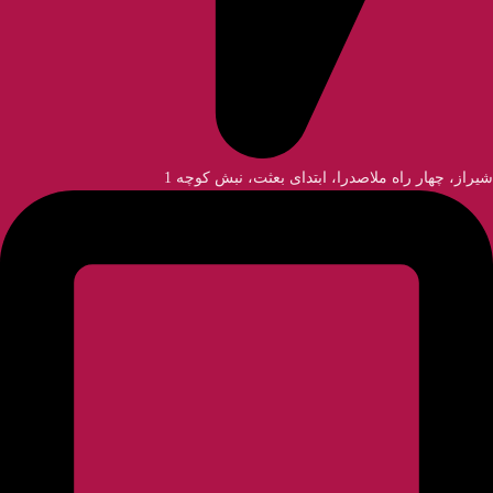
شیراز، چهار راه ملاصدرا، ابتدای بعثت، نبش کوچه 1