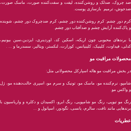
ضد چروک، ضدلک و روشن‌کننده، لیفت و سفت‌کننده صورت، ماسک صورت،
ضدجوش، ترمیم بازسازی پوست.
کرم دور چشم: کرم روشن‌کننده دور چشم، کرم ضدچروک دور چشم، شوینده
و پاک‌کننده آرایش چشم و ضدآفتاب دور چشم.
با برند‌های محبوبی چون اریکه، اسکین کد، اوردینری، ایزدین،سین بیونیم،
کدلی، فیداوت، کلینیک، کلینیانس، کوزارت، لنکستر، ویتالیر، سسدرما و ... .
محصولات مراقبت مو
در بخش مراقبت مو هاله اسپارکل محصولاتی مثل:
شامپو، نرم‌کننده مو، ماسک مو، تونیک و سرم مو، اسپری حالت‌دهنده مو، ژل
و واکس مو.
رنگ مو تیوپی، رنگ مو شامپویی، رنگ ابرو، اکسیدان و دکلره و واریاسیون با
برند‌هایی مانند تافت، سالرم، یانسی، تگودور، اسپانول و ...
عطریات