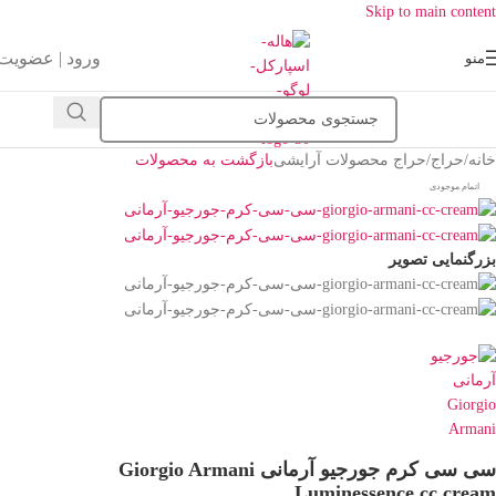
Skip to main content
ورود | عضویت
منو
خانه
/
حراج
/
حراج محصولات آرایشی
بازگشت به محصولات
اتمام موجودی
بزرگنمایی تصویر
سی سی کرم جورجیو آرمانی Giorgio Armani
Luminessence cc cream