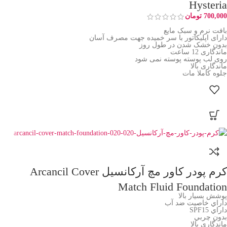
Hysteria
700,000
تومان
بافت نرم و سبک مایع
دارای اپلیکاتور با سر خمیده جهت مصرف آسان
بدون خشک شدن در طول روز
ماندگاری 12 ساعت
روی لب پوسته پوسته نمی شود
ماندگاری بالا
جلوه کاملا مات
کرم پودر کاور مچ آرکانسیل Arcancil Cover
Match Fluid Foundation
پوشش بسيار بالا
داراي خاصيت ضد آب
داراي SPF15
بدون چربي
ماندگاري بالا