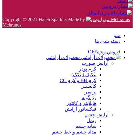
Copyright © 2021 Haleh Sparkle. Made by
Mehranus
.
منو
دسته بندی ها
فروش ویژه
OFF
محصولات آرایشی
آرایش صورت
کرم پودر
پنکیک (پنکک)
کرم BB و کرم CC
کانسیلر
پرایمر
رژ گونه
هایلایتر و کانتور
فیکساتور آرایش
آرایش چشم
ریمل
سایه چشم
مداد چشم و خط چشم