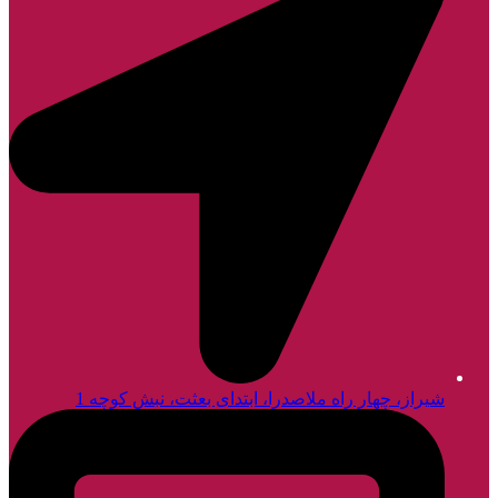
شیراز، چهار راه ملاصدرا، ابتدای بعثت، نبش کوچه 1