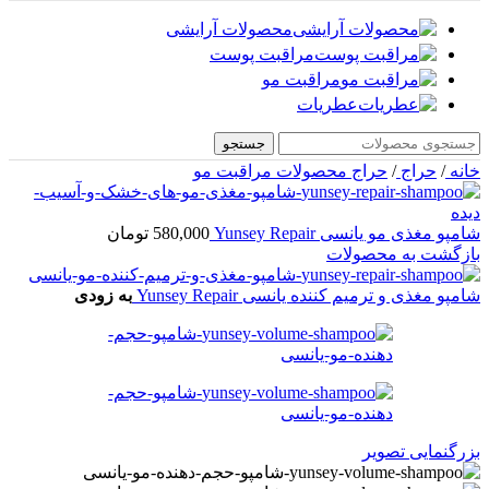
محصولات آرایشی
مراقبت پوست
مراقبت مو
عطریات
جستجو
خانه
/
حراج
/
حراج محصولات مراقبت مو
شامپو مغذی مو یانسی Yunsey Repair
580,000
تومان
بازگشت به محصولات
شامپو مغذی و ترمیم کننده یانسی Yunsey Repair
به زودی
بزرگنمایی تصویر