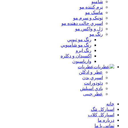
شامپو
نرم کننده مو
ماسک مو
تونيک و سرم مو
اسپري حالت دهنده مو
ژل و واکس مو
رنگ مو
رنگ مو تيوپي
رنگ مو شامپويي
رنگ ابرو
اکسيدان و دکلره
وارياسيون
عطریات
عطر و ادکلن
اسپري بدن
دئودورانت
بادي اسپلش
عطر جيبی
خانه
اسپارکل مَگ
اسپارکل کلاب
درباره ما
تماس با ما