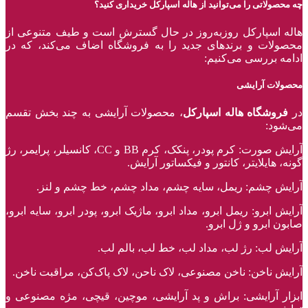
چه محصولاتی را می‌توانید از هاله اسپارکل خریداری کنید؟
هاله اسپارکل روزبه‌روز در حال گسترش است و طیف متنوعی از
محصولات و برند‌های جدید را به فروشگاه اضاف می‌کند، که در
ادامه بررسی می‌کنیم:
محصولات آرایشی
در
فروشگاه هاله اسپارکل
، محصولات آرایشی به چند بخش تقسم
می‌شود:
آرایش صورت: کرم پودر، پنکک، کرم BB و CC، کانسیلر، پرایمر، رژ‌
گونه، هایلایتر، کانتور و فیکساتور آرایش.
آرایش چشم: ریمل، سایه چشم، مداد چشم، خط چشم و لنز.
آرایش ابرو: ریمل ابرو، مداد ابرو، ماژیک ابرو، پودر ابرو، سایه ابرو،
صابون ابرو و ژل ابرو.
آرایش لب: رژ لب، مداد لب، خط لب، بالم لب.
آرایش ناخن: ناخن مصنوعی، لاک ناحن، لاک پاک‌کن، مراقبت ناخن.
ابزار آرایشی: براش و پد آرایشی، موچین، قیچی، مژه مصنوعی و