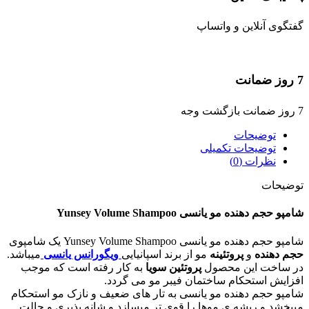
گفتگوی آنلاین و واتساپ
7 روز ضمانت
7 روز ضمانت بازگشت وجه
توضیحات
توضیحات تکمیلی
نظرات (0)
توضیحات
شامپو حجم دهنده مو یانسی Yunsey Volume Shampoo
شامپو حجم دهنده مو یانسی Yunsey Volume Shampoo یک شامپوی
حجم دهنده
و
پروتئینه
مو از برند اسپانیایی
ویگورانس یانسی
میباشد.
در ساخت این محصول
پروتئین سویا
به کار رفته است که موجب
افزایش استحکام ساختمان فیبر مو می گردد.
شامپو حجم دهنده مو یانسی به تار های ضعیف و نازک مو استحکام
میبخشد و ریشه ی موها را قوی تر میسازد و شانه پذیری و حالت