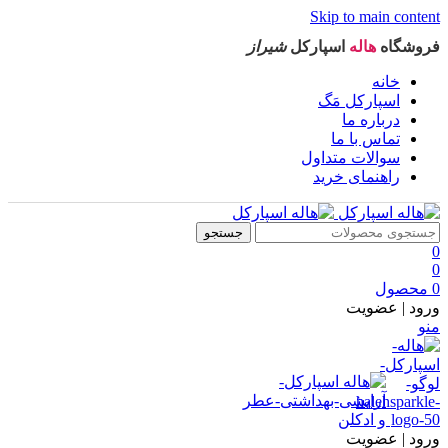
Skip to main content
فروشگاه
هاله
اسپارکل
شیراز
خانه
اسپارکل مَگ
درباره ما
تماس با ما
سوالات متداول
راهنمای خرید
جستجو
0
0
0
محصول
ورود | عضویت
منو
ورود | عضویت