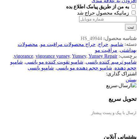
افزودن به علاقه مندی
به من از طریق پیامک اطلاع بده
زمانیکه محصول حراج شد
ثبت
شناسه محصول:
HS_49944
دسته:
شامپو
,
حراج
,
حراج محصولات مراقبت مو
,
محصولات
بهداشتی
,
مراقبت مو
برچسب:
Yunsey Repair
,
Yunsey
,
vigorance yunsey
,
vigorance
,
شامپو ترمیم کننده یانسی
,
شامپو تقویت کننده مو یانسی
,
شامپو
حجم دهنده
,
شامپو حجم دهنده مو یانسی
,
شامپو یانسی
اشتراک گذاری:
بستن
تحویل سریع
ارسال با پیک و پست پیشتاز
پشتیبانی آنلاین