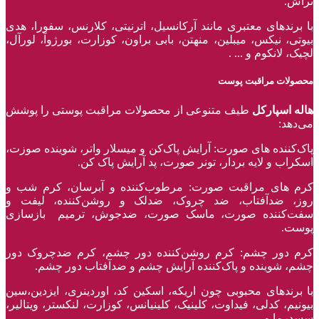
تراش.
با برند‌های معتبری مانند آرکانسیل، اترنیتی، کلارنس، سفورا، هدی
بیوتی، نیکس، میبلین، منهتن، بابی براون، کوزارت، بورژوآ، لورآل،
لچیک، لانکوم و ... .
محصولات مراقبت پوست
هاله اسپارکل
طیف متنوعی از محصولات مراقبت پوستی را پوشش
می‌دهد:
پاک‌کننده ‌های صورت: آرایش پاک‌کن و میسلار واتر، شوینده صوزت،
اسکراب و لایه بردار، تونر صورت، پد آرایش پاک کن.
کرم های مراقبت صورت: مرطوب‌کننده و آبرسان، کرم شب و
روز، ضدآفتاب، ضد چروک، ضدلک و روشن‌کننده، لیفت و
سفت‌کننده صورت، ماسک صورت، ضدجوش، ترمیم بازسازی
پوست.
کرم دور چشم: کرم روشن‌کننده دور چشم، کرم ضدچروک دور
چشم، شوینده و پاک‌کننده آرایش چشم و ضدآفتاب دور چشم.
با برند‌های محبوبی چون اریکه، اسکین کد، اوردینری، ایزدین،سین
بیونیم، کدلی، فیداوت، کلینیک، کلینیانس، کوزارت، لنکستر، ویتالیر،
سسدرما و ... .