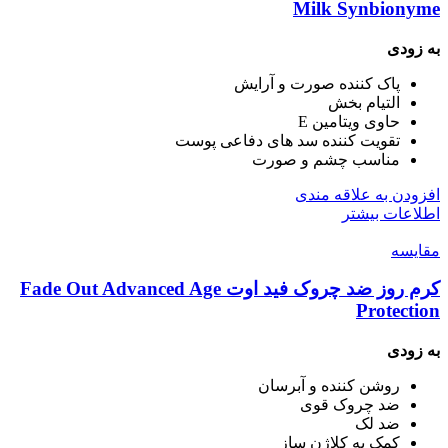
Milk Synbionyme
به زودی
پاک کننده صورت و آرایش
التیام بخش
حاوی ویتامین E
تقویت کننده سد های دفاعی پوست
مناسب چشم و صورت
افزودن به علاقه مندی
اطلاعات بیشتر
مقایسه
کرم روز ضد چروک فید اوت Fade Out Advanced Age
Protection
به زودی
روشن کننده و آبرسان
ضد چروک قوی
ضد لک
کمک به کلاژن ساز