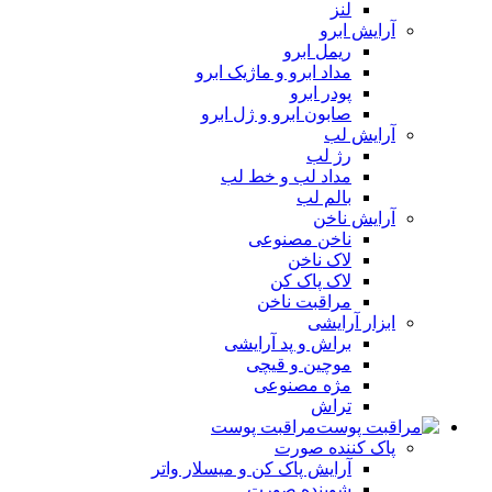
لنز
آرایش ابرو
ریمل ابرو
مداد ابرو و ماژیک ابرو
پودر ابرو
صابون ابرو و ژل ابرو
آرایش لب
رژ لب
مداد لب و خط لب
بالم لب
آرایش ناخن
ناخن مصنوعی
لاک ناخن
لاک پاک کن
مراقبت ناخن
ابزار آرایشی
براش و پد آرایشی
موچین و قیچی
مژه مصنوعی
تراش
مراقبت پوست
پاک کننده صورت
آرايش پاک کن و ميسلار واتر
شوينده صورت