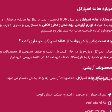
درباره هاله اسپارکل
فروشگاه هاله اسپارکل
در سال ۱۳۸۴ تاسیس شد. با سال‌ها سابقه درخشان در
مینه عرضه
لوازم آرایشی
،
بهداشتی
و
عطر
و
ادکلن
با مشاورین و کادری مجرب و
حرفه‌ای آماده خدمت‌رسانی به شما عزیزان هستیم.
چه محصولاتی را می‌توانید از هاله اسپارکل خریداری کنید؟
هاله اسپارکل روزبه‌روز در حال گسترش است و طیف متنوعی از محصولات و
برند‌های جدید را به فروشگاه اضاف می‌کند، که در ادامه بررسی می‌کنیم:
محصولات آرایشی
در
فروشگاه هاله اسپارکل
، محصولات آرایشی به چند بخش تقسم می‌شود:
بیشتر بخوانید
آرایش صورت: کرم پودر، پنکک، کرم BB و CC، کانسیلر، پرایمر، رژ‌ گونه،
هایلایتر، کانتور و فیکساتور آرایش.
شیراز، چهار راه ملاصدرا، ابتدای بعثت، نبش کوچه 1
0917-818-9665
آرایش چشم: ریمل، سایه چشم، مداد چشم، خط چشم و لنز.
071-32338961