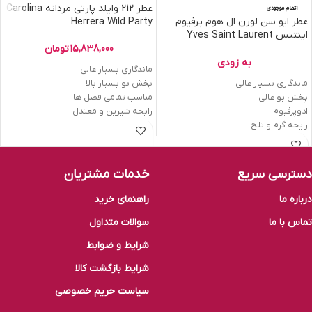
عطر 212 وایلد پارتی مردانه Carolina
اتمام موجودی
عطر ایو سن لورن ال هوم پرفیوم
Herrera Wild Party
اینتنس Yves Saint Laurent
L’Homme Parfum Intense
15,838,000
تومان
به زودی
ماندگاری بسیار عالی
پخش بو بسیار بالا
ماندگاری بسیار عالی
مناسب تمامی فصل ها
پخش بو عالی
رایحه شیرین و معتدل
ادوپرفیوم
رایحه گرم و تلخ
دسترسی سریع
خدمات مشتریان
درباره ما
راهنمای خرید
تماس با ما
سوالات متداول
شرایط و ضوابط
شرایط بازگشت کالا
سیاست حریم خصوصی