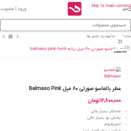
Skip to main content
ورود | عضویت
منو
خانه
/
هدیه
/
هدیه خانم ها
بزرگنمایی تصویر
اتمام موجودی
عطر بالماسو صورتی 80 میل Balmaso Pink
12,800,000
تومان
ماندگار بسیار عالی
پخش بو بسیار عالی
ادوپرفیوم
مناسب برای فصل سرد