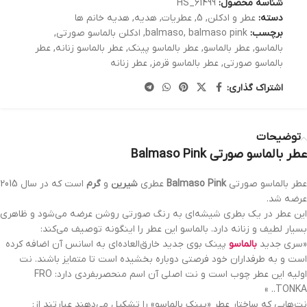
شناسه محصول:
HS_61499
دسته:
عطر و ادکلن
,
5
,
عطریات
,
هدیه
,
هدیه خانم ها
برچسب:
balmaso pink
,
balmaso
,
ادکلن بالماسو صورتی
,
بالماسو
,
عطر بالماسو
,
عطر بالماسو پینک
,
عطر بالماسو زنانه
,
عطر
بالماسو صورتی
,
عطر بالماسو قرمز
,
عطر زنانه
اشتراک گذاری:
توضیحات
عطر بالماسو صورتی Balmaso Pink
عطر بالماسو صورتی
Balmaso Pink
عطری
شیرین
و
گرم
است که در سال 2015
عرضه شد.
این عطر در یک بطری شیشه‌ای به رنگ صورتی روشن عرضه می‌شود و ظاهری
بسیار لطیف و زنانه دارد. بالماسو این عطر را اینگونه توصیف می‌کند:
«سری جدید
بالماسو
پینک بوی جدید خارق‌العاده‌ای به اسانس آن اضافه کرده
است و به طرفداران خود فرصتی دوباره بخشیده است تا متمایز باشند. نت
اولیه این عطر چوب است و نت اصلی آن اسم منحصربفردی دارد: FRO
TONKA.. »
نت‌هایی که ساختار عطر «پینک بالماسو» را تشکیل می‌دهند عبارتند از: