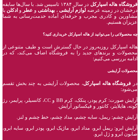
فروشگاه هاله اسپارکل
در سال ۱۳۸۴ تاسیس شد. با سال‌ها سابقه
درخشان در زمینه عرضه
لوازم آرایشی
،
بهداشتی
و
عطر
و
ادکلن
با
مشاورین و کادری مجرب و حرفه‌ای آماده خدمت‌رسانی به شما
عزیزان هستیم.
چه محصولاتی را می‌توانید از هاله اسپارکل خریداری کنید؟
هاله اسپارکل روزبه‌روز در حال گسترش است و طیف متنوعی از
محصولات و برند‌های جدید را به فروشگاه اضاف می‌کند، که در
ادامه بررسی می‌کنیم:
محصولات آرایشی
در
فروشگاه هاله اسپارکل
، محصولات آرایشی به چند بخش تقسم
می‌شود:
آرایش صورت: کرم پودر، پنکک، کرم BB و CC، کانسیلر، پرایمر، رژ‌
گونه، هایلایتر، کانتور و فیکساتور آرایش.
آرایش چشم: ریمل، سایه چشم، مداد چشم، خط چشم و لنز.
آرایش ابرو: ریمل ابرو، مداد ابرو، ماژیک ابرو، پودر ابرو، سایه ابرو،
صابون ابرو و ژل ابرو.