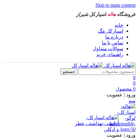
Skip to main content
فروشگاه
هاله
اسپارکل
شیراز
خانه
اسپارکل مَگ
درباره ما
تماس با ما
سوالات متداول
راهنمای خرید
جستجو
0
0
0
محصول
ورود | عضویت
منو
ورود | عضویت