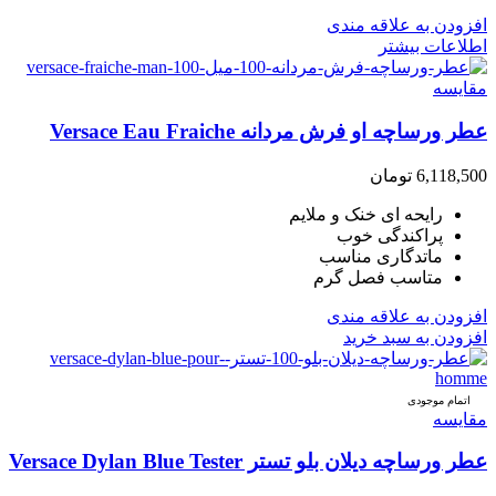
افزودن به علاقه مندی
اطلاعات بیشتر
مقایسه
عطر ورساچه او فرش مردانه Versace Eau Fraiche
6,118,500
تومان
رایحه ای خنک و ملایم
پراکندگی خوب
ماتدگاری مناسب
متاسب فصل گرم
افزودن به علاقه مندی
افزودن به سبد خرید
اتمام موجودی
مقایسه
عطر ورساچه دیلان بلو تستر Versace Dylan Blue Tester