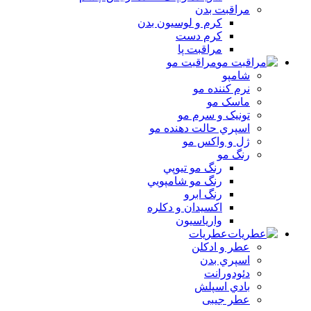
مراقبت بدن
کرم و لوسيون بدن
کرم دست
مراقبت پا
مراقبت مو
شامپو
نرم کننده مو
ماسک مو
تونيک و سرم مو
اسپري حالت دهنده مو
ژل و واکس مو
رنگ مو
رنگ مو تيوپي
رنگ مو شامپويي
رنگ ابرو
اکسيدان و دکلره
وارياسيون
عطریات
عطر و ادکلن
اسپري بدن
دئودورانت
بادي اسپلش
عطر جيبی