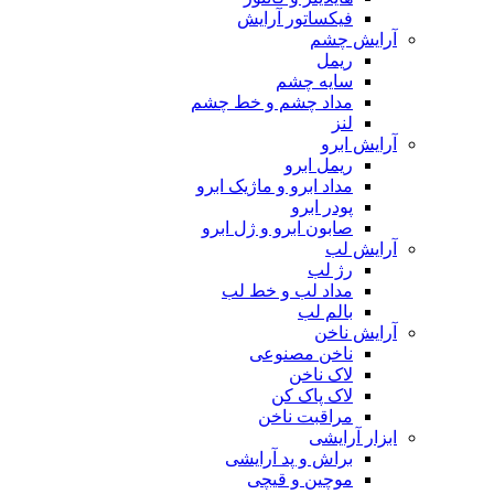
فیکساتور آرایش
آرایش چشم
ریمل
سایه چشم
مداد چشم و خط چشم
لنز
آرایش ابرو
ریمل ابرو
مداد ابرو و ماژیک ابرو
پودر ابرو
صابون ابرو و ژل ابرو
آرایش لب
رژ لب
مداد لب و خط لب
بالم لب
آرایش ناخن
ناخن مصنوعی
لاک ناخن
لاک پاک کن
مراقبت ناخن
ابزار آرایشی
براش و پد آرایشی
موچین و قیچی