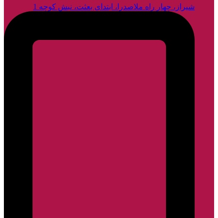
شیراز، چهار راه ملاصدرا، ابتدای بعثت، نبش کوچه 1