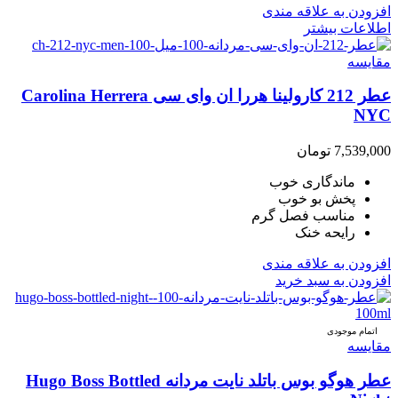
افزودن به علاقه مندی
اطلاعات بیشتر
مقایسه
عطر 212 کارولینا هررا ان وای سی Carolina Herrera
NYC
7,539,000
تومان
ماندگاری خوب
پخش بو خوب
مناسب فصل گرم
رایحه خنک
افزودن به علاقه مندی
افزودن به سبد خرید
اتمام موجودی
مقایسه
عطر هوگو بوس باتلد نایت مردانه Hugo Boss Bottled