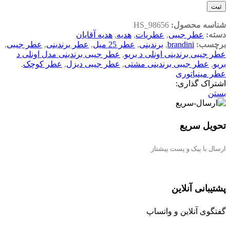
ثبت
شناسه محصول:
HS_98656
دسته:
عطر جيبی
,
عطریات
,
هدیه
,
هدیه آقایان
برچسب:
brandini
,
برندینی
,
عطر 25 میل
,
عطر برندینی
,
عطر جیبی
,
عطر جیبی برندینی اونلی د بریو
,
عطر جیبی برندینی مدل اونلی د
بریو
,
عطر جیبی برندینی مشتی
,
عطر جیبی دیزل
,
عطر کوچک
,
عطر مینیاتوری
اشتراک گذاری:
بستن
تحویل سریع
ارسال با پیک و پست پیشتاز
پشتیبانی آنلاین
گفتگوی آنلاین و واتساپ