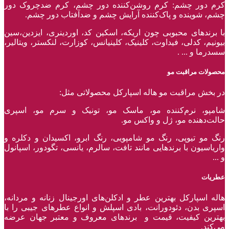
کرم دور چشم: کرم روشن‌کننده دور چشم، کرم ضدچروک دور
چشم، شوینده و پاک‌کننده آرایش چشم و ضدآفتاب دور چشم.
با برند‌های محبوبی چون اریکه، اسکین کد، اوردینری، ایزدین،سین
بیونیم، کدلی، فیداوت، کلینیک، کلینیانس، کوزارت، لنکستر، ویتالیر،
سسدرما و ... .
محصولات مراقبت مو
در بخش مراقبت مو هاله اسپارکل محصولاتی مثل:
شامپو، نرم‌کننده مو، ماسک مو، تونیک و سرم مو، اسپری
حالت‌دهنده مو، ژل و واکس مو.
رنگ مو تیوپی، رنگ مو شامپویی، رنگ ابرو، اکسیدان و دکلره و
واریاسیون با برند‌هایی مانند تافت، سالرم، یانسی، تگودور، اسپانول
و ...
عطریات
هاله اسپارکل بهترین عطر و ادکلن‌های اورجینال زنانه و مردانه،
اسپری بدن، دئودورانت، بادی اسپلش و انواع عطر‌های جیبی را با
بهترین کیفیت، قیمت و برندهای معروف و معتبر جهان عرضه
می‌کند.