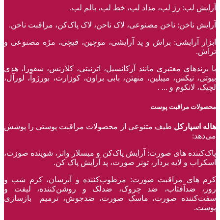
آرایش لب: رژ لب، مداد لب، خط لب، بالم لب.
آرایش ناخن: ناخن مصنوعی، لاک ناحن، لاک پاک‌کن، مراقبت ناخن.
ابزار آرایشی: براش و پد آرایشی، موچین، قیچی، مژه مصنوعی و
تراش.
با برند‌های معتبری مانند آرکانسیل، اترنیتی، کلارنس، سفورا، هدی
بیوتی، نیکس، میبلین، منهتن، بابی براون، کوزارت، بورژوآ، لورآل،
لچیک، لانکوم و ... .
محصولات مراقبت پوست
هاله اسپارکل
طیف متنوعی از محصولات مراقبت پوستی را پوشش
می‌دهد:
پاک‌کننده ‌های صورت: آرایش پاک‌کن و میسلار واتر، شوینده صوزت،
اسکراب و لایه بردار، تونر صورت، پد آرایش پاک کن.
کرم های مراقبت صورت: مرطوب‌کننده و آبرسان، کرم شب و
روز، ضدآفتاب، ضد چروک، ضدلک و روشن‌کننده، لیفت و
سفت‌کننده صورت، ماسک صورت، ضدجوش، ترمیم بازسازی
پوست.