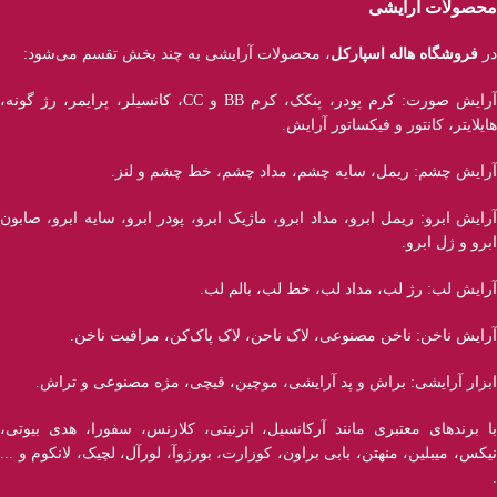
محصولات آرایشی
در
فروشگاه هاله اسپارکل
، محصولات آرایشی به چند بخش تقسم می‌شود:
آرایش صورت: کرم پودر، پنکک، کرم BB و CC، کانسیلر، پرایمر، رژ‌ گونه،
هایلایتر، کانتور و فیکساتور آرایش.
آرایش چشم: ریمل، سایه چشم، مداد چشم، خط چشم و لنز.
آرایش ابرو: ریمل ابرو، مداد ابرو، ماژیک ابرو، پودر ابرو، سایه ابرو، صابون
ابرو و ژل ابرو.
آرایش لب: رژ لب، مداد لب، خط لب، بالم لب.
آرایش ناخن: ناخن مصنوعی، لاک ناحن، لاک پاک‌کن، مراقبت ناخن.
ابزار آرایشی: براش و پد آرایشی، موچین، قیچی، مژه مصنوعی و تراش.
با برند‌های معتبری مانند آرکانسیل، اترنیتی، کلارنس، سفورا، هدی بیوتی،
نیکس، میبلین، منهتن، بابی براون، کوزارت، بورژوآ، لورآل، لچیک، لانکوم و ...
.