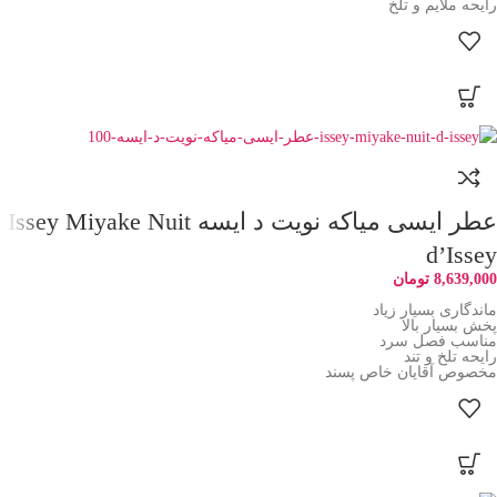
رایحه ملایم و تلخ
عطر ایسی میاکه نویت د ایسه Issey Miyake Nuit
d’Issey
8,639,000
تومان
ماندگاری بسیار زیاد
پخش بسیار بالا
مناسب فصل سرد
رایحه تلخ و تند
مخصوص آقایان خاص پسند