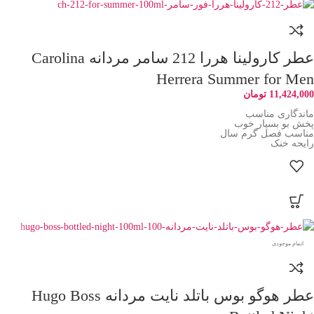
عطر کارولینا هررا 212 سامر مردانه Carolina
Herrera Summer for Men
11,424,000
تومان
ماندگاری مناسب
پخش بو بسیار خوب
مناسب فصل گرم سال
رایحه خنک
اتمام موجودی
عطر هوگو بوس باتلد نایت مردانه Hugo Boss