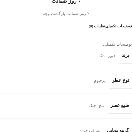
7 روز ضمانت
7 روز ضمانت بازگشت وجه
توضیحات تکمیلی
نظرات (0)
توضیحات تکمیلی
برند
دیور Dior
نوع عطر
پرفیوم
طبع عطر
تلخ
,
خنک
گروه بويايي
شرقی فوژه