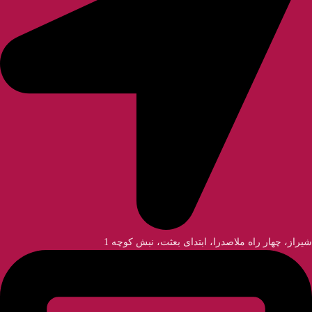
شیراز، چهار راه ملاصدرا، ابتدای بعثت، نبش کوچه 1