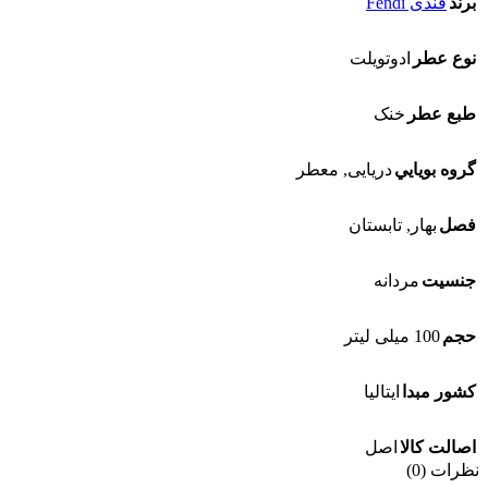
برند
فندی Fendi
نوع عطر
ادوتويلت
طبع عطر
خنک
گروه بويايي
دریایی
,
معطر
فصل
بهار
,
تابستان
جنسيت
مردانه
حجم
100 میلی لیتر
کشور مبدا
ایتالیا
اصالت کالا
اصل
نظرات (0)