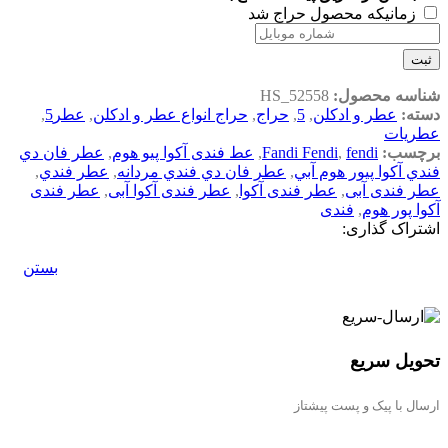
زمانیکه محصول حراج شد
ثبت
شناسه محصول:
HS_52558
دسته:
عطر و ادکلن
,
5
,
حراج
,
حراج انواع عطر و ادکلن
,
عطر5
,
عطریات
برچسب:
fendi
,
Fandi Fendi
,
عط فندی آکوا پیو هوم
,
عطر فان دي
فندي آکوا پيور هوم آبي
,
عطر فان دي فندي مردانه
,
عطر فندي
,
عطر فندی آبی
,
عطر فندی آکوا
,
عطر فندی آکوا آبی
,
عطر فندی
آکوا پور هوم
,
فندی
اشتراک گذاری:
بستن
تحویل سریع
ارسال با پیک و پست پیشتاز