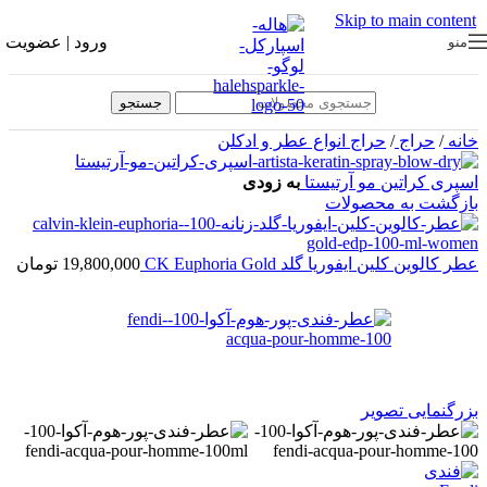
Skip to main content
ورود | عضویت
منو
جستجو
خانه
/
حراج
/
حراج انواع عطر و ادکلن
اسپری کراتین مو آرتیستا
به زودی
بازگشت به محصولات
عطر کالوین کلین ایفوریا گلد CK Euphoria Gold
19,800,000
تومان
بزرگنمایی تصویر