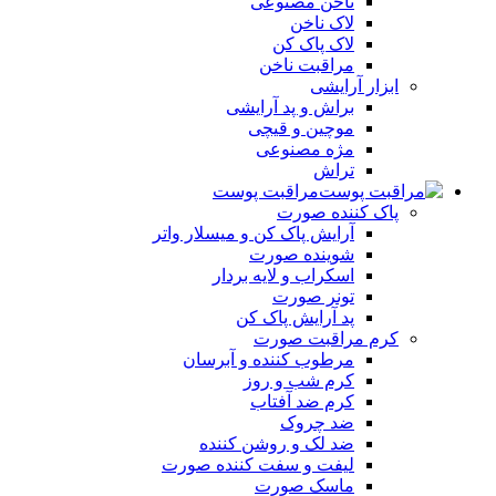
ناخن مصنوعی
لاک ناخن
لاک پاک کن
مراقبت ناخن
ابزار آرایشی
براش و پد آرایشی
موچین و قیچی
مژه مصنوعی
تراش
مراقبت پوست
پاک کننده صورت
آرايش پاک کن و ميسلار واتر
شوينده صورت
اسکراب و لايه بردار
تونر صورت
پد آرايش پاک کن
کرم مراقبت صورت
مرطوب کننده و آبرسان
کرم شب و روز
کرم ضد آفتاب
ضد چروک
ضد لک و روشن کننده
ليفت و سفت کننده صورت
ماسک صورت