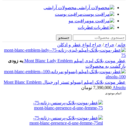
محصولات آرایشی
مراقبت پوست
مراقبت مو
عطریات
جستجو
خانه
/
حراج
/
حراج انواع عطر و ادکلن
عطر مونت بلانک لیدی امبلم Mont Blanc Lady Emblem
به زودی
بازگشت به محصولات
عطر مونت بلانک امبلم ابسولو تستر اورجینال Mont Blanc Emblem
Absolu
7,390,000
تومان
اتمام موجودی