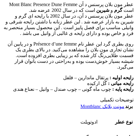
عطر مون بلان پرسنس د آن Mont Blanc Presence Dune Femme
است
گرم
و
شیرین
است که در سال 2002 عرضه شد.
عطر مون بلان پرسنس د آن، در سال 2002 با رایحه ای گرم و
شیرین به بازار عرضه شد . این عطر زنانه با داشتن رایحه شرقی و
وانیلی مناسب برای فصل پاییز است . این محصول بسیار منحصر به
فرد و خاص بوده و دارای رایحه ی غالبی از وانیل می باشد .
روی بطری گرد این عطر نام Présence d’une femme و در پایین آن
نشان تجاری مون بلان را مشاهده می‌کنید. در بالای بطری یک
قسمت طلایی‌رنگ کار شده که بر زیبایی بطری افزوده است.
شیشه بسیار خوش‌دست بوده و به‌راحتی در دست بانوان قرار
می‌گیرد.
رایحه اولیه :
پرتقال ماندارین – فلفل
رایحه میانی :
گل ارکیده
رایحه پایه :
چوب ماه گونی – چوب صندل – وانیل – نعناع هندی
توضیحات تکمیلی
برند
مونت بلانک Montblanc
نوع عطر
ادوتويلت