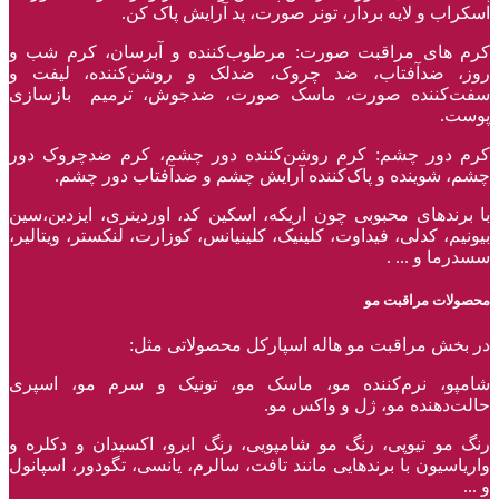
اسکراب و لایه بردار، تونر صورت، پد آرایش پاک کن.
کرم های مراقبت صورت: مرطوب‌کننده و آبرسان، کرم شب و
روز، ضدآفتاب، ضد چروک، ضدلک و روشن‌کننده، لیفت و
سفت‌کننده صورت، ماسک صورت، ضدجوش، ترمیم بازسازی
پوست.
کرم دور چشم: کرم روشن‌کننده دور چشم، کرم ضدچروک دور
چشم، شوینده و پاک‌کننده آرایش چشم و ضدآفتاب دور چشم.
با برند‌های محبوبی چون اریکه، اسکین کد، اوردینری، ایزدین،سین
بیونیم، کدلی، فیداوت، کلینیک، کلینیانس، کوزارت، لنکستر، ویتالیر،
سسدرما و ... .
محصولات مراقبت مو
در بخش مراقبت مو هاله اسپارکل محصولاتی مثل:
شامپو، نرم‌کننده مو، ماسک مو، تونیک و سرم مو، اسپری
حالت‌دهنده مو، ژل و واکس مو.
رنگ مو تیوپی، رنگ مو شامپویی، رنگ ابرو، اکسیدان و دکلره و
واریاسیون با برند‌هایی مانند تافت، سالرم، یانسی، تگودور، اسپانول
و ...