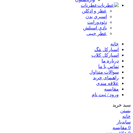
عطریات
عطر و ادکلن
اسپري بدن
دئودورانت
بادي اسپلش
عطر جيبی
خانه
اسپارکل مَگ
اسپارکل کلاب
درباره ما
تماس با ما
سوالات متداول
راهنمای خرید
علاقه مندی
مقایسه
ورود / ثبت نام
سبد خرید
بستن
خانه
سایدبار
0
مقایسه