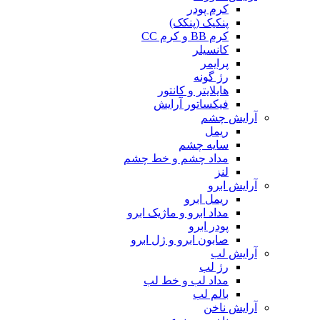
کرم پودر
پنکیک (پنکک)
کرم BB و کرم CC
کانسیلر
پرایمر
رژ گونه
هایلایتر و کانتور
فیکساتور آرایش
آرایش چشم
ریمل
سایه چشم
مداد چشم و خط چشم
لنز
آرایش ابرو
ریمل ابرو
مداد ابرو و ماژیک ابرو
پودر ابرو
صابون ابرو و ژل ابرو
آرایش لب
رژ لب
مداد لب و خط لب
بالم لب
آرایش ناخن