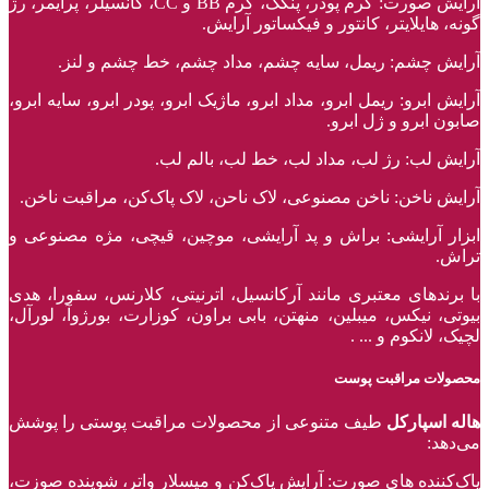
آرایش صورت: کرم پودر، پنکک، کرم BB و CC، کانسیلر، پرایمر، رژ‌
گونه، هایلایتر، کانتور و فیکساتور آرایش.
آرایش چشم: ریمل، سایه چشم، مداد چشم، خط چشم و لنز.
آرایش ابرو: ریمل ابرو، مداد ابرو، ماژیک ابرو، پودر ابرو، سایه ابرو،
صابون ابرو و ژل ابرو.
آرایش لب: رژ لب، مداد لب، خط لب، بالم لب.
آرایش ناخن: ناخن مصنوعی، لاک ناحن، لاک پاک‌کن، مراقبت ناخن.
ابزار آرایشی: براش و پد آرایشی، موچین، قیچی، مژه مصنوعی و
تراش.
با برند‌های معتبری مانند آرکانسیل، اترنیتی، کلارنس، سفورا، هدی
بیوتی، نیکس، میبلین، منهتن، بابی براون، کوزارت، بورژوآ، لورآل،
لچیک، لانکوم و ... .
محصولات مراقبت پوست
هاله اسپارکل
طیف متنوعی از محصولات مراقبت پوستی را پوشش
می‌دهد:
پاک‌کننده ‌های صورت: آرایش پاک‌کن و میسلار واتر، شوینده صوزت،