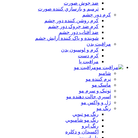
ضد جوش صورت
ترميم و بازسازي کننده صورت
کرم دور چشم
کرم روشن کننده دور چشم
کرم ضد چروک دور چشم
ضد آفتاب دور چشم
شوينده و پاک کننده آرايش چشم
مراقبت بدن
کرم و لوسيون بدن
کرم دست
مراقبت پا
مراقبت مو
شامپو
نرم کننده مو
ماسک مو
تونيک و سرم مو
اسپري حالت دهنده مو
ژل و واکس مو
رنگ مو
رنگ مو تيوپي
رنگ مو شامپويي
رنگ ابرو
اکسيدان و دکلره
وارياسيون