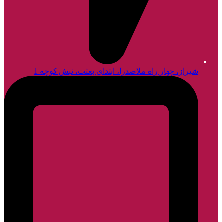
شیراز، چهار راه ملاصدرا، ابتدای بعثت، نبش کوچه 1