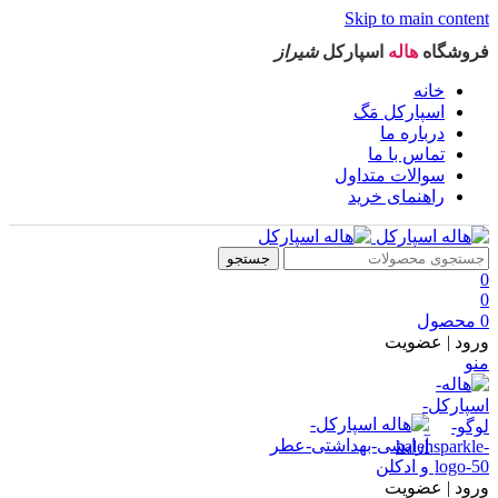
Skip to main content
فروشگاه
هاله
اسپارکل
شیراز
خانه
اسپارکل مَگ
درباره ما
تماس با ما
سوالات متداول
راهنمای خرید
جستجو
0
0
0
محصول
ورود | عضویت
منو
ورود | عضویت