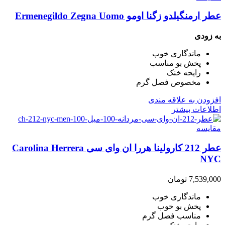
عطر ارمنگیلدو زگنا اومو Ermenegildo Zegna Uomo
به زودی
ماندگاری خوب
پخش بو مناسب
رایحه خنک
مخصوص فصل گرم
افزودن به علاقه مندی
اطلاعات بیشتر
مقایسه
عطر 212 کارولینا هررا ان وای سی Carolina Herrera
NYC
7,539,000
تومان
ماندگاری خوب
پخش بو خوب
مناسب فصل گرم