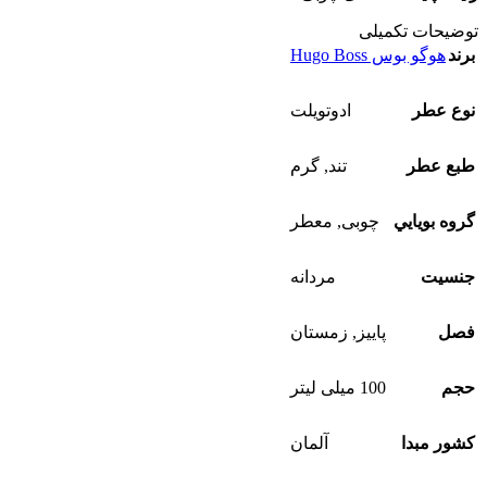
توضیحات تکمیلی
برند
هوگو بوس Hugo Boss
نوع عطر
ادوتويلت
طبع عطر
تند
,
گرم
گروه بويايي
چوبی
,
معطر
جنسيت
مردانه
فصل
پاییز
,
زمستان
حجم
100 میلی لیتر
کشور مبدا
آلمان