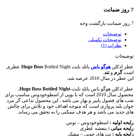
7 روز ضمانت
7 روز ضمانت بازگشت وجه
توضیحات
توضیحات تکمیلی
نظرات (1)
توضیحات
عطر ادکلن
هوگو باس
باتلد نایت
Hugo Boss
Bottled Night عطری
است
گرم
و
تند
.
این عطر در سال 2010 عرضه شد.
عطر ادکلن هوگو باس باتلد نایت-
Hugo Boss Bottled Night
،
محصول سال 2010 است که با بویی از اسطوخودوس مناسب برای
شب های فصول پاییز و بهار می باشد . این محصول تداعی گر مرد
جوان بلند پروازی است که متوجه اهداف خود و تلاش برای چالش
های جدید می باشد و هر هدف ممکنی را به تحقق می رساند.
رایحه اولیه :
اسطوخودوس – توس
رایحه میانی :
بنفشه عطری
رایحه پایه :
نت های چوبی – مشک