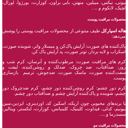
بیوتی، نیکس، میبلین، منهتن، بابی براون، کوزارت، بورژوآ، لورآل،
لچیک، لانکوم و ... .
محصولات مراقبت پوست
هاله اسپارکل
طیف متنوعی از محصولات مراقبت پوستی را پوشش
می‌دهد:
پاک‌کننده ‌های صورت: آرایش پاک‌کن و میسلار واتر، شوینده صوزت،
اسکراب و لایه بردار، تونر صورت، پد آرایش پاک کن.
کرم های مراقبت صورت: مرطوب‌کننده و آبرسان، کرم شب و
روز، ضدآفتاب، ضد چروک، ضدلک و روشن‌کننده، لیفت و
سفت‌کننده صورت، ماسک صورت، ضدجوش، ترمیم بازسازی
پوست.
کرم دور چشم: کرم روشن‌کننده دور چشم، کرم ضدچروک دور
چشم، شوینده و پاک‌کننده آرایش چشم و ضدآفتاب دور چشم.
با برند‌های محبوبی چون اریکه، اسکین کد، اوردینری، ایزدین،سین
بیونیم، کدلی، فیداوت، کلینیک، کلینیانس، کوزارت، لنکستر، ویتالیر،
سسدرما و ... .
محصولات مراقبت مو