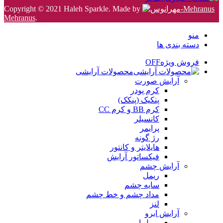
Copyright © 2021 Haleh Sparkle. Made by
Mehranus
.
منو
دسته بندی ها
فروش ویژه
OFF
محصولات آرایشی
آرایش صورت
کرم پودر
پنکیک (پنکک)
کرم BB و کرم CC
کانسیلر
پرایمر
رژ گونه
هایلایتر و کانتور
فیکساتور آرایش
آرایش چشم
ریمل
سایه چشم
مداد چشم و خط چشم
لنز
آرایش ابرو
ریمل ابرو