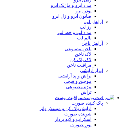
مداد ابرو و ماژیک ابرو
پودر ابرو
صابون ابرو و ژل ابرو
آرایش لب
رژ لب
مداد لب و خط لب
بالم لب
آرایش ناخن
ناخن مصنوعی
لاک ناخن
لاک پاک کن
مراقبت ناخن
ابزار آرایشی
براش و پد آرایشی
موچین و قیچی
مژه مصنوعی
تراش
مراقبت پوست
پاک کننده صورت
آرايش پاک کن و ميسلار واتر
شوينده صورت
اسکراب و لايه بردار
تونر صورت