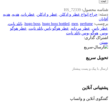
ثبت
شناسه محصول:
HS_72339
دسته:
حراج انواع عطر و ادکلن
,
عطر و ادکلن
,
عطریات
,
هدیه
,
هدیه
آقایان
برچسب:
perfume
,
men
,
hugo boss bottled
,
hugo boss
,
باتلد نایت
,
عطر باس
,
عطر مردانه
,
عطر هوگو باس باتلد نایت
,
عطر هوگو
بوس
,
هوگو بوس باتلد نایت
اشتراک گذاری:
بستن
تحویل سریع
ارسال با پیک و پست پیشتاز
پشتیبانی آنلاین
گفتگوی آنلاین و واتساپ