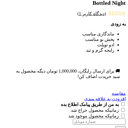
Bottled Night
(دیدگاه کاربر
1
)
به زودی
ماندگاری مناسب
پخش بو مناسب
ادو تویلت
رایحه گرم و تند
🚚 برای ارسال رایگان،
1,000,000
تومان
دیگه محصول به
سبد خریدت اضاف کن!
مقایسه
افزودن به علاقه مندی
به من از طریق پیامک اطلاع بده
زمانیکه محصول حراج شد
زمانیکه محصول موجود شد