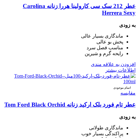
عطر 212 سک سی کارولینا هررا زنانه Carolina
Herrera Sexy
به زودی
ماندگاری بسیار عالی
پخش بو عالی
مناسب فصل سرد
رایحه گرم و شیرین
افزودن به علاقه مندی
اطلاعات بیشتر
اتمام موجودی
مقایسه
عطر تام فورد بلک ارکید زنانه Tom Ford Black Orchid
به زودی
ماندگاری طولانی
پراکندگی بسیار خوب