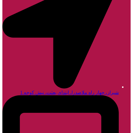
شیراز، چهار راه ملاصدرا، ابتدای بعثت، نبش کوچه 1