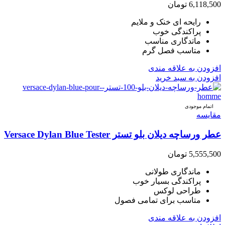
6,118,500
تومان
رایحه ای خنک و ملایم
پراکندگی خوب
ماتدگاری مناسب
متاسب فصل گرم
افزودن به علاقه مندی
افزودن به سبد خرید
اتمام موجودی
مقایسه
عطر ورساچه دیلان بلو تستر Versace Dylan Blue Tester
5,555,500
تومان
ماندگاری طولانی
پراکندگی بسیار خوب
طراحی لوکس
متاسب برای تمامی فصول
افزودن به علاقه مندی