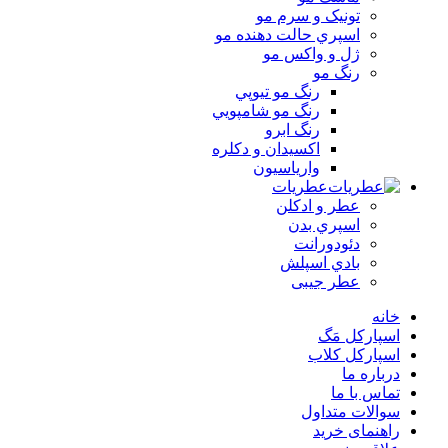
تونيک و سرم مو
اسپري حالت دهنده مو
ژل و واکس مو
رنگ مو
رنگ مو تيوپي
رنگ مو شامپويي
رنگ ابرو
اکسيدان و دکلره
وارياسيون
عطریات
عطر و ادکلن
اسپري بدن
دئودورانت
بادي اسپلش
عطر جيبی
خانه
اسپارکل مَگ
اسپارکل کلاب
درباره ما
تماس با ما
سوالات متداول
راهنمای خرید