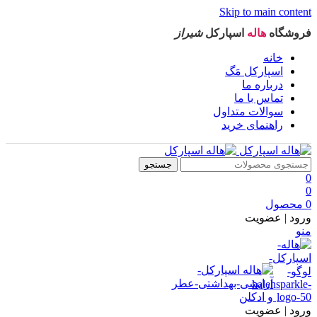
Skip to main content
فروشگاه
هاله
اسپارکل
شیراز
خانه
اسپارکل مَگ
درباره ما
تماس با ما
سوالات متداول
راهنمای خرید
جستجو
0
0
0
محصول
ورود | عضویت
منو
ورود | عضویت