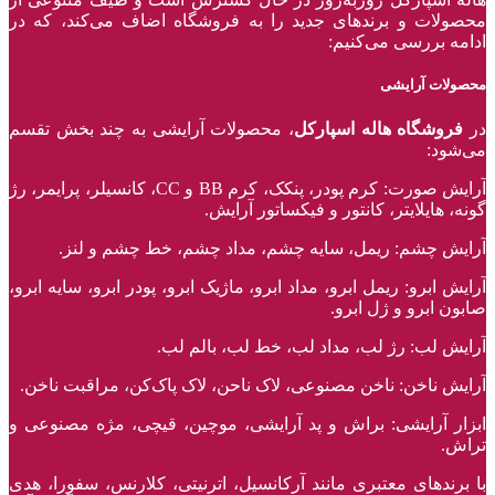
محصولات و برند‌های جدید را به فروشگاه اضاف می‌کند، که در
ادامه بررسی می‌کنیم:
محصولات آرایشی
در
فروشگاه هاله اسپارکل
، محصولات آرایشی به چند بخش تقسم
می‌شود:
آرایش صورت: کرم پودر، پنکک، کرم BB و CC، کانسیلر، پرایمر، رژ‌
گونه، هایلایتر، کانتور و فیکساتور آرایش.
آرایش چشم: ریمل، سایه چشم، مداد چشم، خط چشم و لنز.
آرایش ابرو: ریمل ابرو، مداد ابرو، ماژیک ابرو، پودر ابرو، سایه ابرو،
صابون ابرو و ژل ابرو.
آرایش لب: رژ لب، مداد لب، خط لب، بالم لب.
آرایش ناخن: ناخن مصنوعی، لاک ناحن، لاک پاک‌کن، مراقبت ناخن.
ابزار آرایشی: براش و پد آرایشی، موچین، قیچی، مژه مصنوعی و
تراش.
با برند‌های معتبری مانند آرکانسیل، اترنیتی، کلارنس، سفورا، هدی