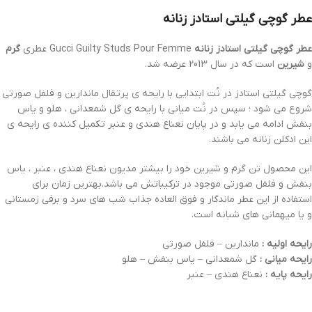
عطر گوچی گیلتی استادز زنانه
عطر گوچی گیلتی استادز زنانه
Gucci Guilty Studs Pour Femme عطری
گرم
و
شیرین
است که در سال 2013 عرضه شد.
گوچی گیلتی استادز در نُت ابتدایی با رایحه ی پرتقال ماندارین و فلفل صورتی
شروع می شود ؛ سپس در نُت میانی با رایحه ی گل شمعدانی ، هلو و یاس
بنفش ادامه می یابد و در پایان نعناع هندی و عنبر تکمیل کننده ی رایحه ی
این ادکلن زنانه می باشند.
این محصول تن گرم و شیرین خود را بیشتر مدیون نعناع هندی ، عنبر ، یاس
بنفش و فلفل صورتی موجود در ترکیباتش می باشد.بهترین زمان برای
استفاده از این عطر ماندگار و فوق العاده جذاب شب های سرد و برفی زمستانی
و یا میهمانی های شبانه است.
رایحه اولیه :
ماندارین – فلفل صورتی
رایحه میانی :
گل شمعدانی – یاس بنفش – هلو
رایحه پایه :
نعناع هندی – عنبر