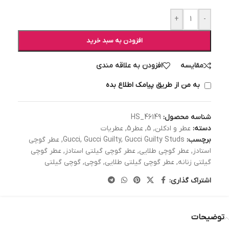
+
-
افزودن به سبد خرید
مقایسه
افزودن به علاقه مندی
به من از طریق پیامک اطلاع بده
شناسه محصول:
HS_46149
دسته:
عطر و ادکلن
,
5
,
عطر5
,
عطریات
برچسب:
Gucci Guilty Studs
,
Gucci Guilty
,
Gucci
,
عطر گوچي
استادز
,
عطر گوچي طلایی
,
عطر گوچي گيلتي استادز
,
عطر گوچي
گيلتي زنانه
,
عطر گوچي گيلتي طلایی
,
گوچی
,
گوچی گیلتی
اشتراک گذاری:
توضیحات