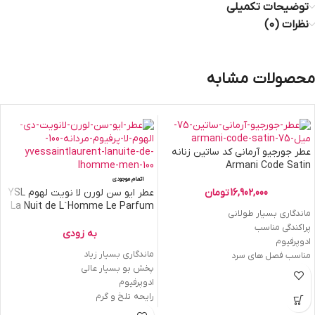
توضیحات تکمیلی
نظرات (0)
محصولات مشابه
عطر جورجیو آرمانی کد ساتین زنانه
Armani Code Satin
اتمام موجودی
16,902,000
تومان
عطر ایو سن لورن لا نویت لهوم YSL
La Nuit de L`Homme Le Parfum
ماندگاری بسیار طولانی
پراکندگی مناسب
به زودی
ادوپرفیوم
ماندگاری بسیار زیاد
مناسب فصل های سرد
پخش بو بسیار عالی
ادوپرفیوم
رایحه تلخ و گرم