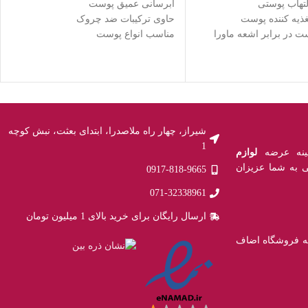
لتهاب پوستی
آبرسانی عمیق پوست
غذیه کننده پوست
حاوی ترکیبات ضد چروک
 در برابر اشعه ماورا
مناسب انواع پوست
مناسب تمامی سنین
نسازی پوست
فاقد مواد شیمیایی
شیراز، چهار راه ملاصدرا، ابتدای بعثت، نبش کوچه
1
لوازم
 به شما عزیزان
0917-818-9665
071-32338961
ارسال رایگان برای خرید بالای 1 میلیون تومان
به فروشگاه اضاف