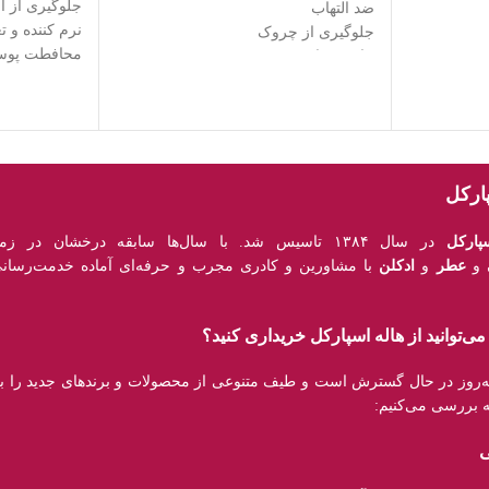
جلوگیری از ا
ضد التهاب
نرم کننده و ت
جلوگیری از چروک
محافطت پوست
حاوی ویتامین E و Q10
بنفش
تقویت و جوا
پارکل
پارکل
در سال ۱۳۸۴ تاسیس شد. با سال‌ها سابقه درخشان در زمینه عرضه
و
عطر
و
ادکلن
با مشاورین و کادری مجرب و حرفه‌ای آماده خدمت‌رسانی
ی‌توانید از هاله اسپارکل خریداری کنید؟
به‌روز در حال گسترش است و طیف متنوعی از محصولات و برند‌های جدید را 
ه بررسی می‌کنیم:
ی