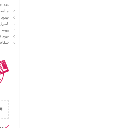
ضد چ
مناس
بهبود
کنترل
بهبود
بهود 
شفاف 
🚚
موج