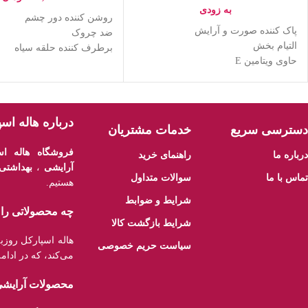
به زودی
روشن کننده دور چشم
پاک کننده صورت و آرایش
ضد چروک
التیام بخش
برطرف کننده حلقه سیاه
حاوی ویتامین E
تحریک کلاژن
تقویت کننده سد های دفاعی پوست
گیاهی
مناسب چشم و صورت
درباره هاله اس
دسترسی سریع
خدمات مشتریان
فروشگاه هاله اس
درباره ما
راهنمای خرید
آرایشی
،
بهداشتی
تماس با ما
سوالات متداول
هستیم.
شرایط و ضوابط
چه محصولاتی را م
شرایط بازگشت کالا
هاله اسپارکل روز
سیاست حریم خصوصی
می‌کند، که در ادام
محصولات آرایش