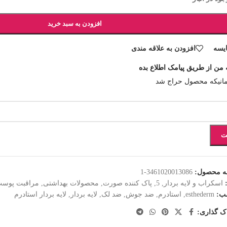
افزودن به سبد خرید
یسه
افزودن به علاقه مندی
 من از طریق پیامک اطلاع بده
انیکه محصول حراج شد
ت
ه محصول:
3461020013086-1
اسکراب و لايه بردار
,
5
,
پاک کننده صورت
,
محصولات بهداشتی
,
مراقبت پوس
ب:
esthederm
,
استادرم
,
ضد جوش
,
ضد لک
,
لایه بردار
,
لایه بردار استادرم
ک گذاری: