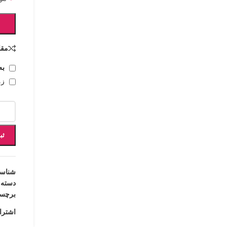
مقا
به
زم
ثب
شناس
دسته:
برچس
اشترا