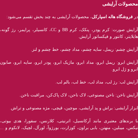
محصولات آرایشی
در
فروشگاه هاله اسپارکل
، محصولات آرایشی به چند بخش تقسم می‌شود:
آرایش صورت: کرم پودر، پنکک، کرم BB و CC، کانسیلر، پرایمر، رژ‌ گونه،
هایلایتر، کانتور و فیکساتور آرایش.
آرایش چشم: ریمل، سایه چشم، مداد چشم، خط چشم و لنز.
آرایش ابرو: ریمل ابرو، مداد ابرو، ماژیک ابرو، پودر ابرو، سایه ابرو، صابون
ابرو و ژل ابرو.
آرایش لب: رژ لب، مداد لب، خط لب، بالم لب.
آرایش ناخن: ناخن مصنوعی، لاک ناحن، لاک پاک‌کن، مراقبت ناخن.
ابزار آرایشی: براش و پد آرایشی، موچین، قیچی، مژه مصنوعی و تراش.
با برند‌های معتبری مانند آرکانسیل، اترنیتی، کلارنس، سفورا، هدی بیوتی،
نیکس، میبلین، منهتن، بابی براون، کوزارت، بورژوآ، لورآل، لچیک، لانکوم و ...
.