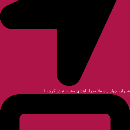
شیراز، چهار راه ملاصدرا، ابتدای بعثت، نبش کوچه 1