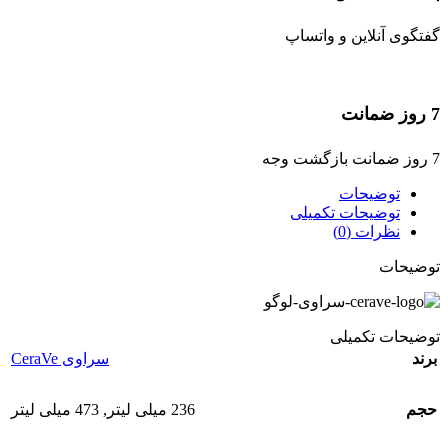
گفتگوی آنلاین و واتساپ
7 روز ضمانت
7 روز ضمانت بازگشت وجه
توضیحات
توضیحات تکمیلی
نظرات (0)
توضیحات
توضیحات تکمیلی
برند
سراوی CeraVe
حجم
236 میلی لیتر
,
473 میلی لیتر