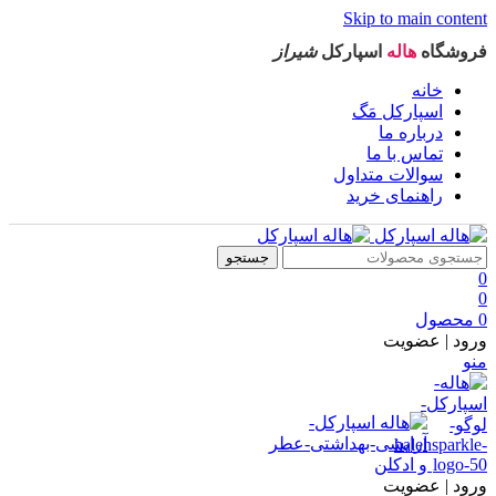
Skip to main content
فروشگاه
هاله
اسپارکل
شیراز
خانه
اسپارکل مَگ
درباره ما
تماس با ما
سوالات متداول
راهنمای خرید
جستجو
0
0
0
محصول
ورود | عضویت
منو
ورود | عضویت