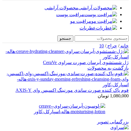
محصولات آرایشی
مراقبت پوست
مراقبت مو
عطریات
جستجو
خانه
/
حراج
/
10
ژل شستشوی آبرسان صورت سراوی CeraVe
بازگشت به محصولات
فوم پاک کننده صورت ساندی مورنینگ اکسیس وای AXIS-Y
1,080,000
تومان
بزرگنمایی تصویر