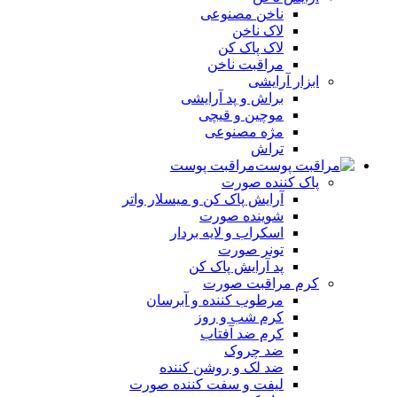
ناخن مصنوعی
لاک ناخن
لاک پاک کن
مراقبت ناخن
ابزار آرایشی
براش و پد آرایشی
موچین و قیچی
مژه مصنوعی
تراش
مراقبت پوست
پاک کننده صورت
آرايش پاک کن و ميسلار واتر
شوينده صورت
اسکراب و لايه بردار
تونر صورت
پد آرايش پاک کن
کرم مراقبت صورت
مرطوب کننده و آبرسان
کرم شب و روز
کرم ضد آفتاب
ضد چروک
ضد لک و روشن کننده
ليفت و سفت کننده صورت