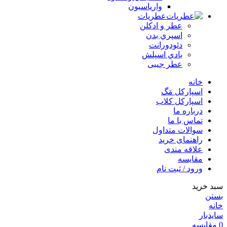
وارياسيون
عطریات
عطر و ادکلن
اسپري بدن
دئودورانت
بادي اسپلش
عطر جيبی
خانه
اسپارکل مَگ
اسپارکل کلاب
درباره ما
تماس با ما
سوالات متداول
راهنمای خرید
علاقه مندی
مقایسه
ورود / ثبت نام
سبد خرید
بستن
خانه
سایدبار
0
مقایسه