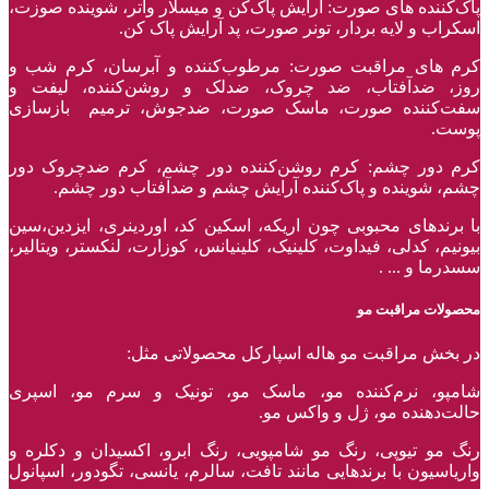
پاک‌کننده ‌های صورت: آرایش پاک‌کن و میسلار واتر، شوینده صوزت،
اسکراب و لایه بردار، تونر صورت، پد آرایش پاک کن.
کرم های مراقبت صورت: مرطوب‌کننده و آبرسان، کرم شب و
روز، ضدآفتاب، ضد چروک، ضدلک و روشن‌کننده، لیفت و
سفت‌کننده صورت، ماسک صورت، ضدجوش، ترمیم بازسازی
پوست.
کرم دور چشم: کرم روشن‌کننده دور چشم، کرم ضدچروک دور
چشم، شوینده و پاک‌کننده آرایش چشم و ضدآفتاب دور چشم.
با برند‌های محبوبی چون اریکه، اسکین کد، اوردینری، ایزدین،سین
بیونیم، کدلی، فیداوت، کلینیک، کلینیانس، کوزارت، لنکستر، ویتالیر،
سسدرما و ... .
محصولات مراقبت مو
در بخش مراقبت مو هاله اسپارکل محصولاتی مثل:
شامپو، نرم‌کننده مو، ماسک مو، تونیک و سرم مو، اسپری
حالت‌دهنده مو، ژل و واکس مو.
رنگ مو تیوپی، رنگ مو شامپویی، رنگ ابرو، اکسیدان و دکلره و
واریاسیون با برند‌هایی مانند تافت، سالرم، یانسی، تگودور، اسپانول