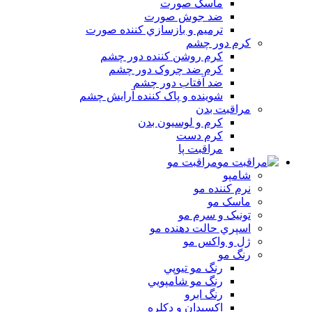
ماسک صورت
ضد جوش صورت
ترميم و بازسازي کننده صورت
کرم دور چشم
کرم روشن کننده دور چشم
کرم ضد چروک دور چشم
ضد آفتاب دور چشم
شوينده و پاک کننده آرايش چشم
مراقبت بدن
کرم و لوسيون بدن
کرم دست
مراقبت پا
مراقبت مو
شامپو
نرم کننده مو
ماسک مو
تونيک و سرم مو
اسپري حالت دهنده مو
ژل و واکس مو
رنگ مو
رنگ مو تيوپي
رنگ مو شامپويي
رنگ ابرو
اکسيدان و دکلره