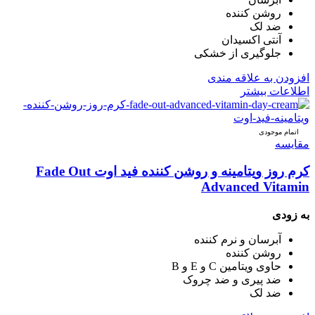
روشن کننده
ضد لک
آنتی اکسیدان
جلوگیری از خشکی
افزودن به علاقه مندی
اطلاعات بیشتر
اتمام موجودی
مقایسه
کرم روز ویتامینه و روشن کننده فید اوت Fade Out
Advanced Vitamin
به زودی
آبرسان و نرم کننده
روشن کننده
حاوی ویتامین C و E و B
ضد پیری و ضد چروک
ضد لک