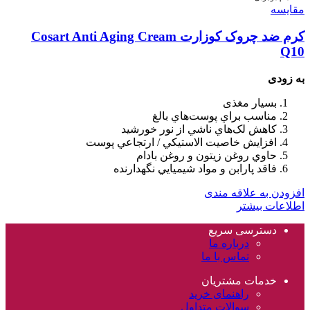
مقایسه
کرم ضد چروک کوزارت Cosart Anti Aging Cream
Q10
به زودی
بسيار مغذی
مناسب براي پوست‌هاي بالغ
کاهش لک‌هاي ناشي از نور خورشيد
افزايش خاصيت الاستيکي / ارتجاعي پوست
حاوي روغن زيتون و روغن بادام
فاقد پارابن و مواد شيميايي نگهدارنده
افزودن به علاقه مندی
اطلاعات بیشتر
دسترسی سریع
درباره ما
تماس با ما
خدمات مشتریان
راهنمای خرید
سوالات متداول