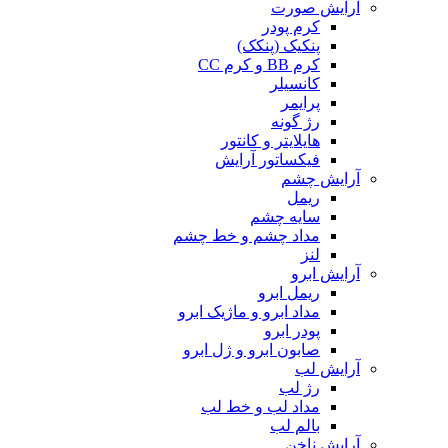
آرایش صورت
کرم پودر
پنکیک (پنکک)
کرم BB و کرم CC
کانسیلر
پرایمر
رژ گونه
هایلایتر و کانتور
فیکساتور آرایش
آرایش چشم
ریمل
سایه چشم
مداد چشم و خط چشم
لنز
آرایش ابرو
ریمل ابرو
مداد ابرو و ماژیک ابرو
پودر ابرو
صابون ابرو و ژل ابرو
آرایش لب
رژ لب
مداد لب و خط لب
بالم لب
آرایش ناخن