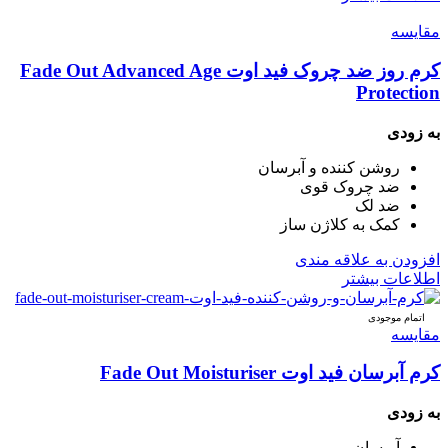
مقایسه
کرم روز ضد چروک فید اوت Fade Out Advanced Age
Protection
به زودی
روشن کننده و آبرسان
ضد چروک قوی
ضد لک
کمک به کلاژن ساز
افزودن به علاقه مندی
اطلاعات بیشتر
اتمام موجودی
مقایسه
کرم آبرسان فید اوت Fade Out Moisturiser
به زودی
آبرسان