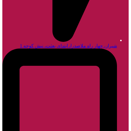
شیراز، چهار راه ملاصدرا، ابتدای بعثت، نبش کوچه 1