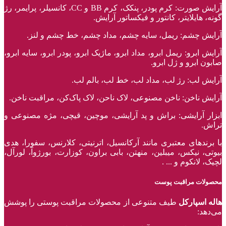
آرایش صورت: کرم پودر، پنکک، کرم BB و CC، کانسیلر، پرایمر، رژ‌
گونه، هایلایتر، کانتور و فیکساتور آرایش.
آرایش چشم: ریمل، سایه چشم، مداد چشم، خط چشم و لنز.
آرایش ابرو: ریمل ابرو، مداد ابرو، ماژیک ابرو، پودر ابرو، سایه ابرو،
صابون ابرو و ژل ابرو.
آرایش لب: رژ لب، مداد لب، خط لب، بالم لب.
آرایش ناخن: ناخن مصنوعی، لاک ناحن، لاک پاک‌کن، مراقبت ناخن.
ابزار آرایشی: براش و پد آرایشی، موچین، قیچی، مژه مصنوعی و
تراش.
با برند‌های معتبری مانند آرکانسیل، اترنیتی، کلارنس، سفورا، هدی
بیوتی، نیکس، میبلین، منهتن، بابی براون، کوزارت، بورژوآ، لورآل،
لچیک، لانکوم و ... .
محصولات مراقبت پوست
هاله اسپارکل
طیف متنوعی از محصولات مراقبت پوستی را پوشش
می‌دهد: