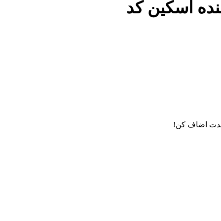
ده اسکین کد
دت اضاف کن!