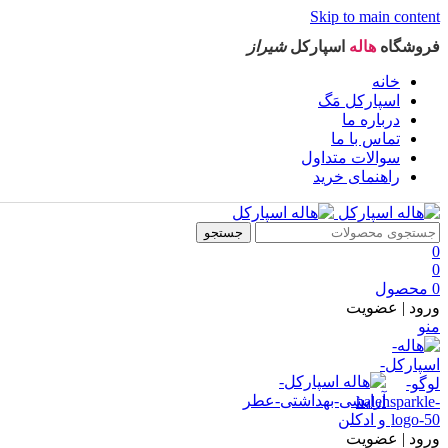
Skip to main content
فروشگاه
هاله
اسپارکل
شیراز
خانه
اسپارکل مَگ
درباره ما
تماس با ما
سوالات متداول
راهنمای خرید
جستجو
0
0
0
محصول
ورود | عضویت
منو
ورود | عضویت