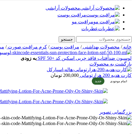
محصولات آرایشی
مراقبت پوست
مراقبت مو
عطریات
جستجو
خانه
/
محصولات بهداشتی
/
مراقبت پوست
/
کرم مراقبت صورت
/
مر
لوسیون ضدآفتاب فاقد چربی اسکین کد +SPF 50
به زودی
بازگشت به محصولات
کارت هدیه 200 هزارتومانی
200,000
تومان
جدید
اتمام موجودی
بزرگنمایی تصویر