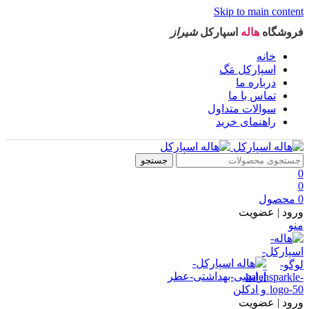
Skip to main content
فروشگاه
هاله
اسپارکل
شیراز
خانه
اسپارکل مَگ
درباره ما
تماس با ما
سوالات متداول
راهنمای خرید
جستجو
0
0
0
محصول
ورود | عضویت
منو
ورود | عضویت