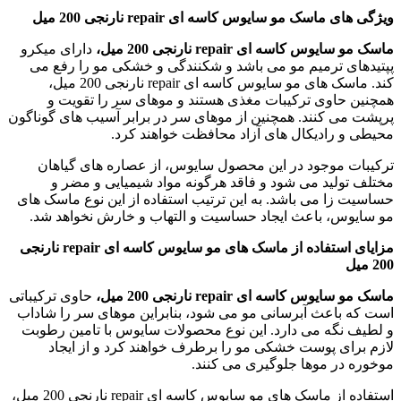
ویژگی های ماسک مو سایوس کاسه ای
repair
نارنجی 200 میل
ماسک مو سایوس کاسه ای
repair
نارنجی 200 میل،
دارای میکرو
پپتیدهای ترمیم مو می باشد و شکنندگی و خشکی مو را رفع می
کند. ماسک های مو سایوس کاسه ای repair نارنجی 200 میل،
همچنین حاوی ترکیبات مغذی هستند و موهای سر را تقویت و
پرپشت می کنند. همچنین از موهای سر در برابر آسیب های گوناگون
محیطی و رادیکال های آزاد محافظت خواهند کرد.
ترکیبات موجود در این محصول سایوس، از عصاره های گیاهان
مختلف تولید می شود و فاقد هرگونه مواد شیمیایی و مضر و
حساسیت زا می باشد. به این ترتیب استفاده از این نوع ماسک های
مو سایوس، باعث ایجاد حساسیت و التهاب و خارش نخواهد شد.
مزایای استفاده از ماسک های مو سایوس کاسه ای
repair
نارنجی
200 میل
ماسک مو سایوس کاسه ای repair نارنجی 200 میل،
حاوی ترکیباتی
است که باعث آبرسانی مو می شود، بنابراین موهای سر را شاداب
و لطیف نگه می دارد. این نوع محصولات سایوس با تامین رطوبت
لازم برای پوست خشکی مو را برطرف خواهند کرد و از ایجاد
موخوره در موها جلوگیری می کنند.
استفاده از ماسک های مو سایوس کاسه ای repair نارنجی 200 میل،