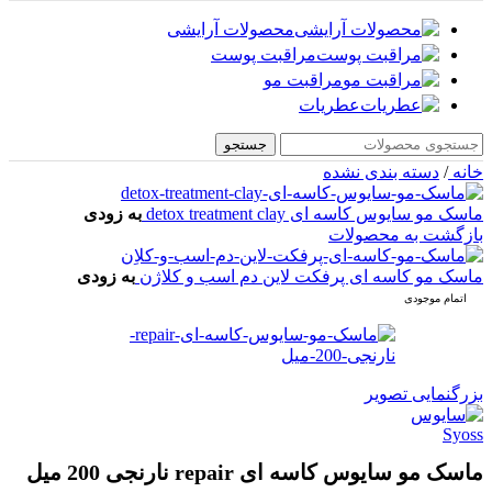
محصولات آرایشی
مراقبت پوست
مراقبت مو
عطریات
جستجو
خانه
/
دسته بندی نشده
ماسک مو سایوس کاسه ای detox treatment clay
به زودی
بازگشت به محصولات
ماسک مو کاسه ای پرفکت لاین دم اسب و کلاژن
به زودی
اتمام موجودی
بزرگنمایی تصویر
ماسک مو سایوس کاسه ای repair نارنجی 200 میل