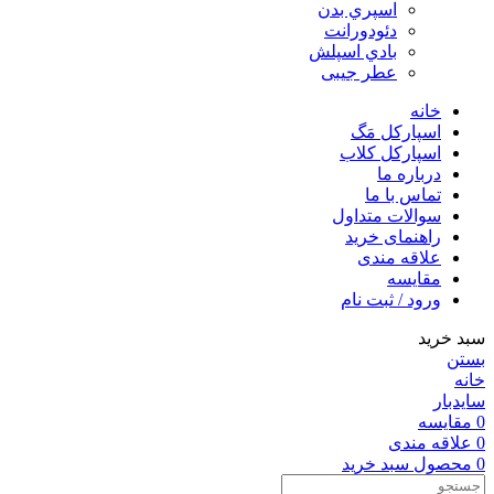
اسپري بدن
دئودورانت
بادي اسپلش
عطر جيبی
خانه
اسپارکل مَگ
اسپارکل کلاب
درباره ما
تماس با ما
سوالات متداول
راهنمای خرید
علاقه مندی
مقایسه
ورود / ثبت نام
سبد خرید
بستن
خانه
سایدبار
0
مقایسه
0
علاقه مندی
0
محصول
سبد خرید