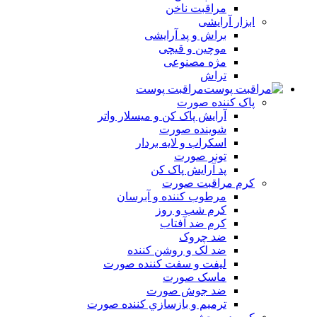
مراقبت ناخن
ابزار آرایشی
براش و پد آرایشی
موچین و قیچی
مژه مصنوعی
تراش
مراقبت پوست
پاک کننده صورت
آرايش پاک کن و ميسلار واتر
شوينده صورت
اسکراب و لايه بردار
تونر صورت
پد آرايش پاک کن
کرم مراقبت صورت
مرطوب کننده و آبرسان
کرم شب و روز
کرم ضد آفتاب
ضد چروک
ضد لک و روشن کننده
ليفت و سفت کننده صورت
ماسک صورت
ضد جوش صورت
ترميم و بازسازي کننده صورت