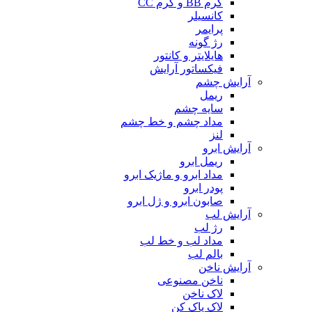
کرم BB و کرم CC
کانسیلر
پرایمر
رژ گونه
هایلایتر و کانتور
فیکساتور آرایش
آرایش چشم
ریمل
سایه چشم
مداد چشم و خط چشم
لنز
آرایش ابرو
ریمل ابرو
مداد ابرو و ماژیک ابرو
پودر ابرو
صابون ابرو و ژل ابرو
آرایش لب
رژ لب
مداد لب و خط لب
بالم لب
آرایش ناخن
ناخن مصنوعی
لاک ناخن
لاک پاک کن