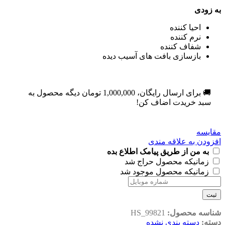
به زودی
احیا کننده
نرم کننده
شفاف کننده
بازسازی بافت های آسیب دیده
🚚 برای ارسال رایگان،
1,000,000
تومان
دیگه محصول به
سبد خریدت اضاف کن!
مقایسه
افزودن به علاقه مندی
به من از طریق پیامک اطلاع بده
زمانیکه محصول حراج شد
زمانیکه محصول موجود شد
ثبت
شناسه محصول:
HS_99821
دسته:
دسته بندی نشده