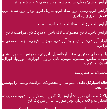
آرایش چشم: ریمل، سایه چشم، مداد چشم، خط چشم و لنز.
آرایش ابرو: ریمل ابرو، مداد ابرو، ماژیک ابرو، پودر ابرو، سایه ابرو،
صابون ابرو و ژل ابرو.
آرایش لب: رژ لب، مداد لب، خط لب، بالم لب.
آرایش ناخن: ناخن مصنوعی، لاک ناحن، لاک پاک‌کن، مراقبت ناخن.
ابزار آرایشی: براش و پد آرایشی، موچین، قیچی، مژه مصنوعی و
تراش.
با برند‌های معتبری مانند آرکانسیل، اترنیتی، کلارنس، سفورا، هدی
بیوتی، نیکس، میبلین، منهتن، بابی براون، کوزارت، بورژوآ، لورآل،
لچیک، لانکوم و ... .
محصولات مراقبت پوست
هاله اسپارکل
طیف متنوعی از محصولات مراقبت پوستی را پوشش
می‌دهد:
پاک‌کننده ‌های صورت: آرایش پاک‌کن و میسلار واتر، شوینده صوزت،
اسکراب و لایه بردار، تونر صورت، پد آرایش پاک کن.
کرم های مراقبت صورت: مرطوب‌کننده و آبرسان، کرم شب و