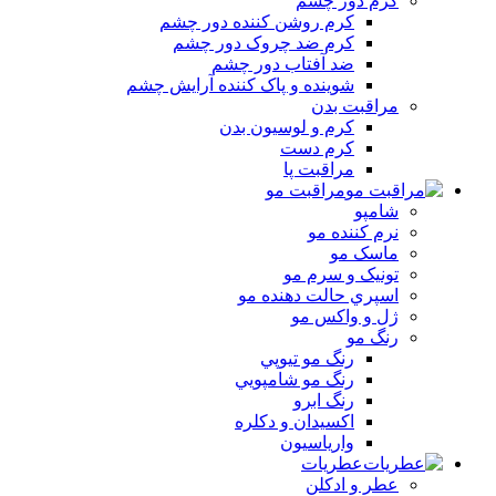
کرم دور چشم
کرم روشن کننده دور چشم
کرم ضد چروک دور چشم
ضد آفتاب دور چشم
شوينده و پاک کننده آرايش چشم
مراقبت بدن
کرم و لوسيون بدن
کرم دست
مراقبت پا
مراقبت مو
شامپو
نرم کننده مو
ماسک مو
تونيک و سرم مو
اسپري حالت دهنده مو
ژل و واکس مو
رنگ مو
رنگ مو تيوپي
رنگ مو شامپويي
رنگ ابرو
اکسيدان و دکلره
وارياسيون
عطریات
عطر و ادکلن