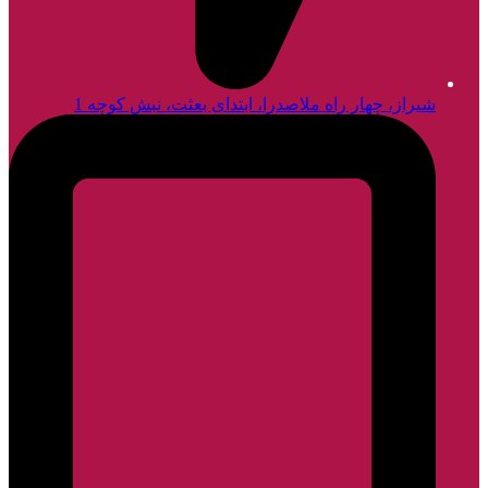
شیراز، چهار راه ملاصدرا، ابتدای بعثت، نبش کوچه 1