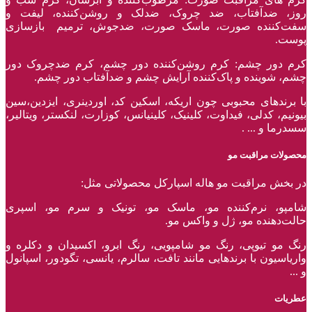
روز، ضدآفتاب، ضد چروک، ضدلک و روشن‌کننده، لیفت و
سفت‌کننده صورت، ماسک صورت، ضدجوش، ترمیم بازسازی
پوست.
کرم دور چشم: کرم روشن‌کننده دور چشم، کرم ضدچروک دور
چشم، شوینده و پاک‌کننده آرایش چشم و ضدآفتاب دور چشم.
با برند‌های محبوبی چون اریکه، اسکین کد، اوردینری، ایزدین،سین
بیونیم، کدلی، فیداوت، کلینیک، کلینیانس، کوزارت، لنکستر، ویتالیر،
سسدرما و ... .
محصولات مراقبت مو
در بخش مراقبت مو هاله اسپارکل محصولاتی مثل:
شامپو، نرم‌کننده مو، ماسک مو، تونیک و سرم مو، اسپری
حالت‌دهنده مو، ژل و واکس مو.
رنگ مو تیوپی، رنگ مو شامپویی، رنگ ابرو، اکسیدان و دکلره و
واریاسیون با برند‌هایی مانند تافت، سالرم، یانسی، تگودور، اسپانول
و ...
عطریات