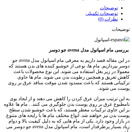
توضیحات
توضیحات تکمیلی
نظرات (0)
توضیحات
بررسی مام اسپانول مدل
avena
جو دوسر
در این مقاله قصد داریم به معرفی مام اسپانول مدل avena جو
دوسر بپردازیم. مام ها، نوعی از خوشبو کننده های بدن هستند که
معمولا در زیر بغل استفاده می شوند. این نوع محصولات باعث
کاهش تعریق و همچنین رطوبت بدن می شوند. مام ها حاوی
ترکیباتی هستند که باعث مسدود شدن موقت منافذ عرق بر روی
پوست می شوند.
به این ترتیب میزان عرق کردن را کاهش می دهند و از ایجاد بوی
نامطبوع عرق بر روی پوست بدن جلوگیری می کنند. . مام ها علاوه
بر این حاوی ترکیبات معطر هستند، که باعث خوشبو شدن سطح
پوست بدن نیز خواهند شد. انواع مختلف مام ها با رایحه های متنوع
در بازار وجود دارد. یکی از مام هایی که به دلیل کیفیت بالا و دوام
زیاد بسیار پرطرفدار است، مام اسپانول مدل avena جو دوسر می