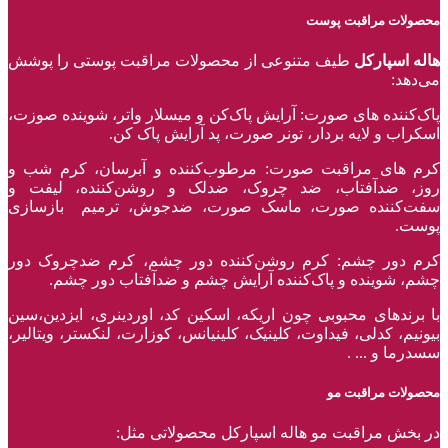
محصولات مراقبت پوست
هاله اسپارکل
طیف متنوعی از محصولات مراقبت پوستی را پوشش
می‌دهد:
پاک‌کننده ‌های صورت: آرایش پاک‌کن و میسلار واتر، شوینده صوزت،
اسکراب و لایه بردار، تونر صورت، پد آرایش پاک کن.
کرم های مراقبت صورت: مرطوب‌کننده و آبرسان، کرم شب و
روز، ضدآفتاب، ضد چروک، ضدلک و روشن‌کننده، لیفت و
سفت‌کننده صورت، ماسک صورت، ضدجوش، ترمیم بازسازی
پوست.
کرم دور چشم: کرم روشن‌کننده دور چشم، کرم ضدچروک دور
چشم، شوینده و پاک‌کننده آرایش چشم و ضدآفتاب دور چشم.
با برند‌های محبوبی چون اریکه، اسکین کد، اوردینری، ایزدین،سین
بیونیم، کدلی، فیداوت، کلینیک، کلینیانس، کوزارت، لنکستر، ویتالیر،
سسدرما و ... .
محصولات مراقبت مو
در بخش مراقبت مو هاله اسپارکل محصولاتی مثل: