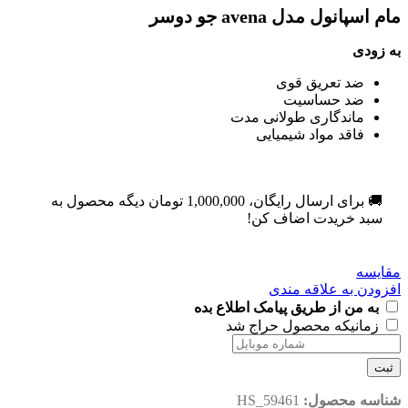
مام اسپانول مدل avena جو دوسر
به زودی
ضد تعریق قوی
ضد حساسیت
ماندگاری طولانی مدت
فاقد مواد شیمیایی
🚚 برای ارسال رایگان،
1,000,000
تومان
دیگه محصول به
سبد خریدت اضاف کن!
مقایسه
افزودن به علاقه مندی
به من از طریق پیامک اطلاع بده
زمانیکه محصول حراج شد
ثبت
شناسه محصول:
HS_59461