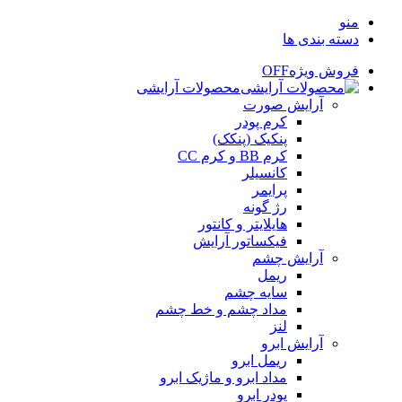
منو
دسته بندی ها
فروش ویژه
OFF
محصولات آرایشی
آرایش صورت
کرم پودر
پنکیک (پنکک)
کرم BB و کرم CC
کانسیلر
پرایمر
رژ گونه
هایلایتر و کانتور
فیکساتور آرایش
آرایش چشم
ریمل
سایه چشم
مداد چشم و خط چشم
لنز
آرایش ابرو
ریمل ابرو
مداد ابرو و ماژیک ابرو
پودر ابرو