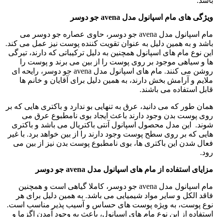
باشد.
ویژگی های مام اسپانول مدل
avena
جو دوسر
مام اسپانول مدل avena جو دوسر، حاوی عصاره جو دوسر می
باشد و به همین دلیل به عنوان تقویت کننده پوست نیز عمل می کند.
این نوع مام های اسپانول همچنین به دلیل ترکیباتی که دارند، تیرگی
ها و سیاهی موجود بر روی پوست را از بین می برند و پوست را
روشن می کنند. مام های اسپانول مدل avena جو دوسر، رایحه ای
ملایم و آرامش بخش دارند، به همین دلیل برای آقایان و خانم ها
قابل استفاده می باشند.
همان طور که می دانید، عرق به تنهایی بو ندارد و باکتری هایی که بر
روی پوست بدن وجود دارند باعث ایجاد بوی نامطبوع عرق می
شوند. این مدل محصول اسپانول آنتی باکتریال می باشد و باکتری
هایی که بر روی سطح پوست وجود دارند را از بین خواهد برد. با غیر
فعال شدن این باکتری ها، بوی نامطبوع پوست بدن نیز از بین می
رود.
مزایای استفاده از مام های اسپانول مدل
avena
جو دوسر
مام اسپانول مدل avena جو دوسر، کاملا گیاهی است و همچنین
فاقد الکل و سایر مواد شیمیایی می باشد. به همین دلیل برای هر
نوع پوست، به ویژه پوست های حساس و آسیب پذیر مناسب است.
استفاده از این نوع مام های اسپانول، باعث به وجود آمدن اگزما و