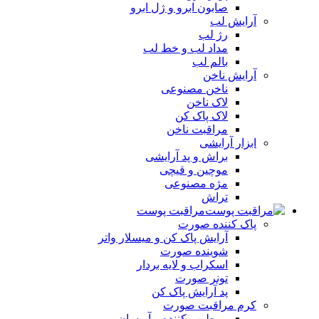
صابون ابرو و ژل ابرو
آرایش لب
رژ لب
مداد لب و خط لب
بالم لب
آرایش ناخن
ناخن مصنوعی
لاک ناخن
لاک پاک کن
مراقبت ناخن
ابزار آرایشی
براش و پد آرایشی
موچین و قیچی
مژه مصنوعی
تراش
مراقبت پوست
پاک کننده صورت
آرايش پاک کن و ميسلار واتر
شوينده صورت
اسکراب و لايه بردار
تونر صورت
پد آرايش پاک کن
کرم مراقبت صورت
مرطوب کننده و آبرسان