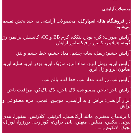
محصولات آرایشی
در
فروشگاه هاله اسپارکل
، محصولات آرایشی به چند بخش تقسم
می‌شود:
آرایش صورت: کرم پودر، پنکک، کرم BB و CC، کانسیلر، پرایمر، رژ‌
گونه، هایلایتر، کانتور و فیکساتور آرایش.
آرایش چشم: ریمل، سایه چشم، مداد چشم، خط چشم و لنز.
آرایش ابرو: ریمل ابرو، مداد ابرو، ماژیک ابرو، پودر ابرو، سایه ابرو،
صابون ابرو و ژل ابرو.
آرایش لب: رژ لب، مداد لب، خط لب، بالم لب.
آرایش ناخن: ناخن مصنوعی، لاک ناحن، لاک پاک‌کن، مراقبت ناخن.
ابزار آرایشی: براش و پد آرایشی، موچین، قیچی، مژه مصنوعی و
تراش.
با برند‌های معتبری مانند آرکانسیل، اترنیتی، کلارنس، سفورا، هدی
بیوتی، نیکس، میبلین، منهتن، بابی براون، کوزارت، بورژوآ، لورآل،
لچیک، لانکوم و ... .