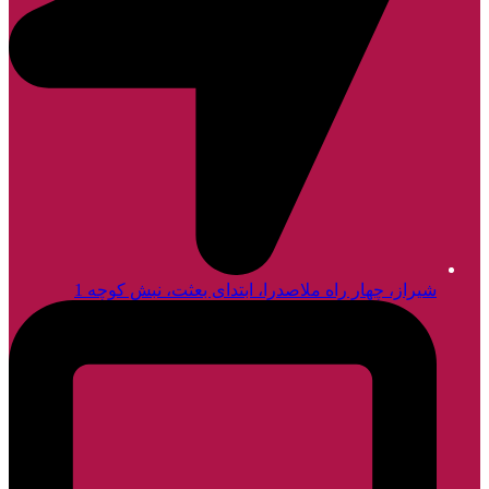
شیراز، چهار راه ملاصدرا، ابتدای بعثت، نبش کوچه 1