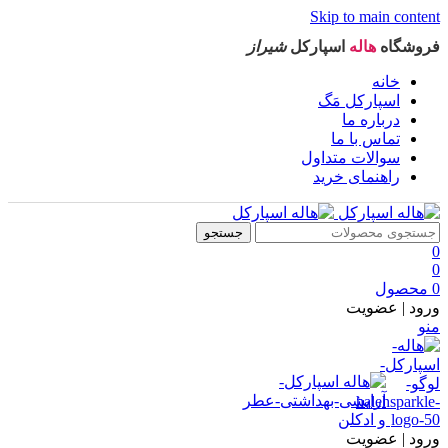
Skip to main content
فروشگاه
هاله
اسپارکل
شیراز
خانه
اسپارکل مَگ
درباره ما
تماس با ما
سوالات متداول
راهنمای خرید
جستجو
0
0
0
محصول
ورود | عضویت
منو
ورود | عضویت