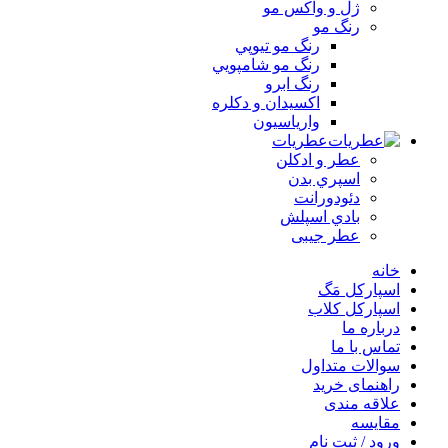
ژل و واکس مو
رنگ مو
رنگ مو تيوپي
رنگ مو شامپويي
رنگ ابرو
اکسيدان و دکلره
وارياسيون
عطریات
عطر و ادکلن
اسپري بدن
دئودورانت
بادي اسپلش
عطر جيبی
خانه
اسپارکل مَگ
اسپارکل کلاب
درباره ما
تماس با ما
سوالات متداول
راهنمای خرید
علاقه مندی
مقایسه
ورود / ثبت نام