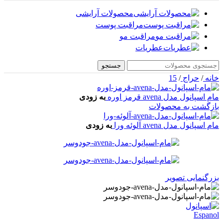
محصولات آرایشی
مراقبت پوست
مراقبت مو
عطریات
جستجو
خانه
/
حراج
/
15
مام اسپانول مدل avena قرمز اوره
به زودی
بازگشت به محصولات
مام اسپانول مدل avena آلوئه ورا
به زودی
بزرگنمایی تصویر