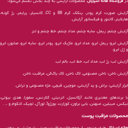
در
فروشگاه هاله اسپارکل
، محصولات آرایشی به چند بخش تقسم می‌شود:
آرایش صورت: کرم پودر، پنکک، کرم BB و CC، کانسیلر، پرایمر، رژ‌ گونه،
هایلایتر، کانتور و فیکساتور آرایش.
آرایش چشم: ریمل، سایه چشم، مداد چشم، خط چشم و لنز.
آرایش ابرو: ریمل ابرو، مداد ابرو، ماژیک ابرو، پودر ابرو، سایه ابرو، صابون ابرو
و ژل ابرو.
آرایش لب: رژ لب، مداد لب، خط لب، بالم لب.
آرایش ناخن: ناخن مصنوعی، لاک ناحن، لاک پاک‌کن، مراقبت ناخن.
ابزار آرایشی: براش و پد آرایشی، موچین، قیچی، مژه مصنوعی و تراش.
با برند‌های معتبری مانند آرکانسیل، اترنیتی، کلارنس، سفورا، هدی بیوتی،
نیکس، میبلین، منهتن، بابی براون، کوزارت، بورژوآ، لورآل، لچیک، لانکوم و ... .
محصولات مراقبت پوست
هاله اسپارکل
طیف متنوعی از محصولات مراقبت پوستی را پوشش می‌دهد: