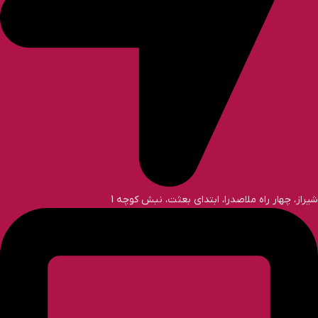
شیراز، چهار راه ملاصدرا، ابتدای بعثت، نبش کوچه 1