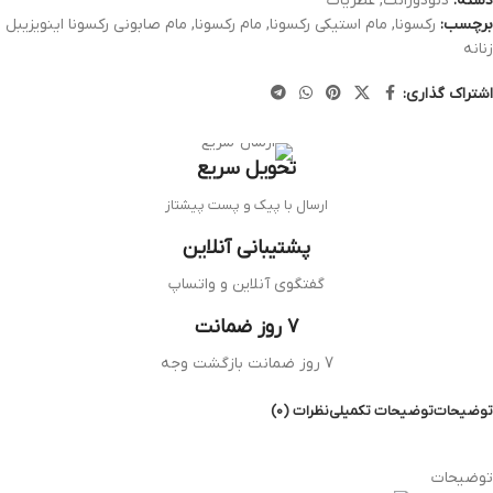
دسته:
دئودورانت
,
عطریات
برچسب:
رکسونا
,
مام استیکی رکسونا
,
مام رکسونا
,
مام صابونی رکسونا اینویزیبل
زنانه
اشتراک گذاری:
تحویل سریع
ارسال با پیک و پست پیشتاز
پشتیبانی آنلاین
گفتگوی آنلاین و واتساپ
7 روز ضمانت
7 روز ضمانت بازگشت وجه
توضیحات
توضیحات تکمیلی
نظرات (0)
توضیحات