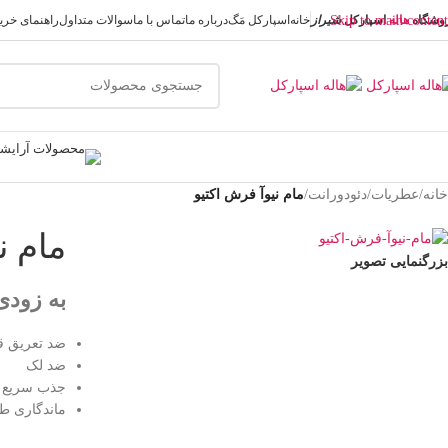
وشگاه
هاله
اسپارکل
Skip to main content
شیراز
خانه
اسپارکل مَگ
درباره ما
تماس با ما
سوالات متداول
راهنمای خری
خانه
/
عطریات
/
دئودورانت
/
مام نیوآ فرش اکتیو
مام ن
بزرگنمایی تصویر
به زودی
ضد تعریق ق
ضد لک
جذب سریع
ماندگاری طو