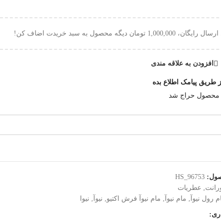
 ارسال رایگان،
1,000,000
تومان
دیگه محصول به سبد خریدت اضاف کن!
افزودن به علاقه مندی
 طریق پیامک اطلاع بده
 محصول حراج شد
ول:
HS_96753
رانت
,
عطریات
م رول نیوآ
,
مام نیوآ
,
مام نیوآ فرش اکتیو
,
نیوآ
,
نیوا
ری: