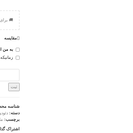
🚚 برای
مقایسه
به من از
زمانیکه
ثبت
شناسه محص
دسته:
دئودو
برچسب:
ما
اشتراک گذا