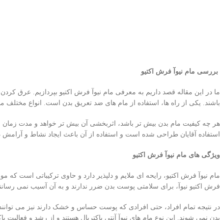
بررسی
مام نیوآ فرش اکتیو
ما در این مقاله قصد داریم به معرفی مام نیوآ فرش اکتیو بپردازیم. عرق کردن ب
باشند. یکی از راه ها، استفاده از مام های ضد تعریق بدن است. انواع مختلف مام
هر چه کیفیت مام بدن بیش تر باشد، اثربخشی آن بیش تر خواهد و مدت زمان بی
استفاده آقایان طراحی شده است و استفاده از آن باعث ایجاد نشاط و آرامش در
ویژگی های مام نیوآ فرش اکتیو
مام نیوآ فرش اکتیو، رایحه ای ملایم و دلپذیر دارد و حاوی ترکیباتی است که
فرش اکتیو نیوآ، برای سلامتی پوست بدن ضرر ندارند و به آن آسیب نمی رسانند
در نتیجه تمام افراد، حتی افرادی که پوست حساس و خشک دارند نیز می توانند 
بدن نمی شوند. این نوع مام های نیوآ آنتی باکتریال هستند و از رشد و فعالیت 