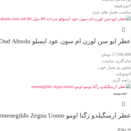
ادوپرفیوم
مناسب فصل های سرد
عطر ایو سن لورن ام سون عود ابسلو Yves Saint Laurent M7 Oud Absolu
17,996,000
تومان
ماندگاری مناسب
پخش بو بسیار خوب
ادوتویلت
رایحه گرم
اتمام موجودی
عطر ارمنگیلدو زگنا اومو Ermenegildo Zegna Uomo
به زودی