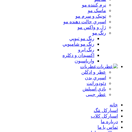
نرم کننده مو
ماسک مو
تونيک و سرم مو
اسپري حالت دهنده مو
ژل و واکس مو
رنگ مو
رنگ مو تيوپي
رنگ مو شامپويي
رنگ ابرو
اکسيدان و دکلره
وارياسيون
عطریات
عطر و ادکلن
اسپري بدن
دئودورانت
بادي اسپلش
عطر جيبی
خانه
اسپارکل مَگ
اسپارکل کلاب
درباره ما
تماس با ما