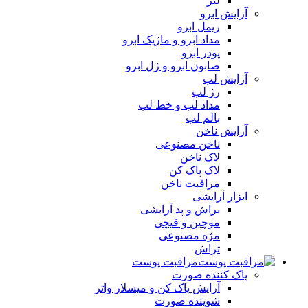
لنز
آرایش ابرو
ریمل ابرو
مداد ابرو و ماژیک ابرو
پودر ابرو
صابون ابرو و ژل ابرو
آرایش لب
رژ لب
مداد لب و خط لب
بالم لب
آرایش ناخن
ناخن مصنوعی
لاک ناخن
لاک پاک کن
مراقبت ناخن
ابزار آرایشی
براش و پد آرایشی
موچین و قیچی
مژه مصنوعی
تراش
مراقبت پوست
پاک کننده صورت
آرايش پاک کن و ميسلار واتر
شوينده صورت