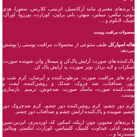
با برند‌های معتبری مانند آرکانسیل، اترنیتی، کلارنس، سفورا، هدی
بیوتی، نیکس، میبلین، منهتن، بابی براون، کوزارت، بورژوآ، لورآل،
لچیک، لانکوم و ... .
محصولات مراقبت پوست
هاله اسپارکل
طیف متنوعی از محصولات مراقبت پوستی را پوشش
می‌دهد:
پاک‌کننده ‌های صورت: آرایش پاک‌کن و میسلار واتر، شوینده صوزت،
اسکراب و لایه بردار، تونر صورت، پد آرایش پاک کن.
کرم های مراقبت صورت: مرطوب‌کننده و آبرسان، کرم شب و
روز، ضدآفتاب، ضد چروک، ضدلک و روشن‌کننده، لیفت و
سفت‌کننده صورت، ماسک صورت، ضدجوش، ترمیم بازسازی
پوست.
کرم دور چشم: کرم روشن‌کننده دور چشم، کرم ضدچروک دور
چشم، شوینده و پاک‌کننده آرایش چشم و ضدآفتاب دور چشم.
با برند‌های محبوبی چون اریکه، اسکین کد، اوردینری، ایزدین،سین
بیونیم، کدلی، فیداوت، کلینیک، کلینیانس، کوزارت، لنکستر، ویتالیر،
سسدرما و ... .