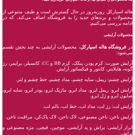
هاله اسپارکل روزبه‌روز در حال گسترش است و طیف متنوعی از
محصولات و برند‌های جدید را به فروشگاه اضاف می‌کند، که در
ادامه بررسی می‌کنیم:
محصولات آرایشی
در
فروشگاه هاله اسپارکل
، محصولات آرایشی به چند بخش تقسم
می‌شود:
آرایش صورت: کرم پودر، پنکک، کرم BB و CC، کانسیلر، پرایمر، رژ‌
گونه، هایلایتر، کانتور و فیکساتور آرایش.
آرایش چشم: ریمل، سایه چشم، مداد چشم، خط چشم و لنز.
آرایش ابرو: ریمل ابرو، مداد ابرو، ماژیک ابرو، پودر ابرو، سایه ابرو،
صابون ابرو و ژل ابرو.
آرایش لب: رژ لب، مداد لب، خط لب، بالم لب.
آرایش ناخن: ناخن مصنوعی، لاک ناحن، لاک پاک‌کن، مراقبت ناخن.
ابزار آرایشی: براش و پد آرایشی، موچین، قیچی، مژه مصنوعی و
تراش.