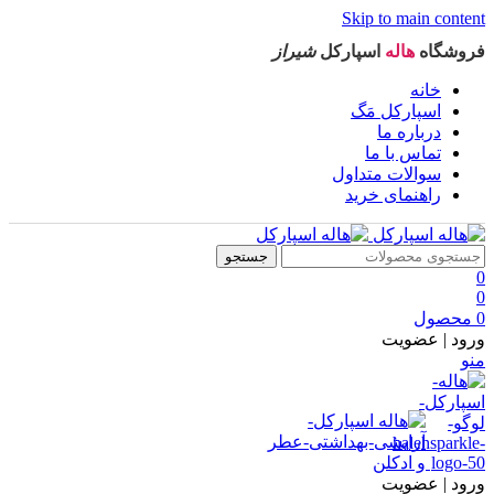
Skip to main content
فروشگاه
هاله
اسپارکل
شیراز
خانه
اسپارکل مَگ
درباره ما
تماس با ما
سوالات متداول
راهنمای خرید
جستجو
0
0
0
محصول
ورود | عضویت
منو
ورود | عضویت