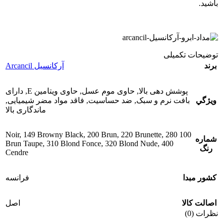
باشید.
توضیحات تکمیلی
برند
آرکانسیل Arcancil
پوشش دهی بالا
,
حاوی موم عسل
,
حاوی ویتامین E
,
دارای
ويژگي
بافت نرم و سبک
,
ضد حساسیت
,
فاقد مواد مضر شیمیایی
,
ماندگاری بالا
,
149 Browny Black
,
200 Brun
,
220 Brunette
,
280
100 Noir
شماره
Brun Taupe
,
310 Blond Fonce
,
320 Blond Nude
,
400
رنگ
Cendre
کشور مبدا
فرانسه
اصالت کالا
اصل
نظرات (0)