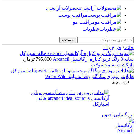
محصولات آرایشی
مراقبت پوست
مراقبت مو
عطریات
جستجو
خانه
/
حراج
/
15
سایه 3 رنگ تریو کاباره آرکانسیل Arcancil
795,000
تومان
بازگشت به محصولات
هایلایتر پودری مگاگلو وت اند وایلد Wet n Wild
اتمام موجودی
بزرگنمایی تصویر