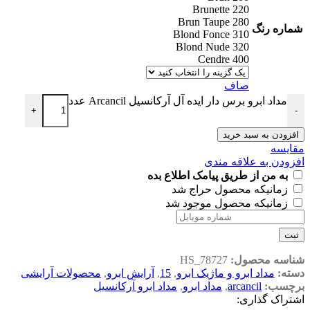
220 Brunette
280 Brun Taupe
شماره رنگ
310 Blond Fonce
320 Blond Nude
400 Cendre
صاف
مداد ابرو برس دار ایده آل آرکانسیل Arcancil عدد
+
-
افزودن به سبد خرید
مقایسه
افزودن به علاقه مندی
به من از طریق پیامک اطلاع بده
زمانیکه محصول حراج شد
زمانیکه محصول موجود شد
ثبت
شناسه محصول:
HS_78727
دسته:
مداد ابرو و ماژیک ابرو
,
15
,
آرایش ابرو
,
محصولات آرایشی
برچسب:
arcancil
,
مداد ابرو
,
مداد ابرو آرکانسیل
اشتراک گذاری: