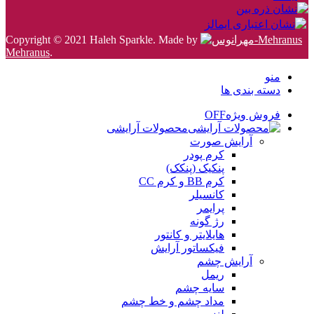
Copyright © 2021 Haleh Sparkle. Made by
Mehranus
.
منو
دسته بندی ها
فروش ویژه
OFF
محصولات آرایشی
آرایش صورت
کرم پودر
پنکیک (پنکک)
کرم BB و کرم CC
کانسیلر
پرایمر
رژ گونه
هایلایتر و کانتور
فیکساتور آرایش
آرایش چشم
ریمل
سایه چشم
مداد چشم و خط چشم