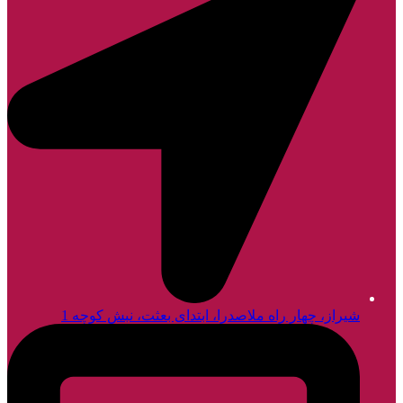
شیراز، چهار راه ملاصدرا، ابتدای بعثت، نبش کوچه 1