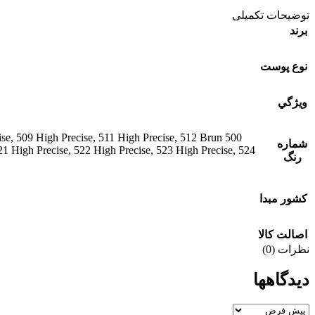
توضیحات تکمیلی
برند
نوع پوست
ويژگي
ise
,
509 High Precise
,
511 High Precise
,
512 Brun
500 High Precise
شماره
21 High Precise
,
522 High Precise
,
523 High Precise
,
524
رنگ
کشور مبدا
اصالت کالا
نظرات (0)
دیدگاهها