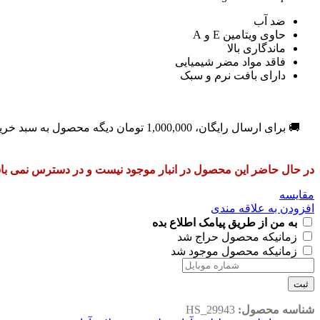
ضد آب
حاوی ویتامین E و A
ماندگاری بالا
فاقد مواد مضر شیمیایی
دارای بافت نرم و سبک
🚚 برای ارسال رایگان،
1,000,000
تومان
دیگه محصول به سبد خری
در حال حاضر این محصول در انبار موجود نیست و در دسترس نمی با
مقایسه
افزودن به علاقه مندی
به من از طریق پیامک اطلاع بده
زمانیکه محصول حراج شد
زمانیکه محصول موجود شد
ثبت
شناسه محصول:
HS_29943