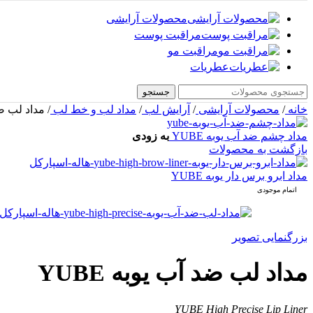
محصولات آرایشی
مراقبت پوست
مراقبت مو
عطریات
جستجو
خانه
/
محصولات آرایشی
/
آرایش لب
/
مداد لب و خط لب
/
مداد لب ضد 
مداد چشم ضد آب یوبه YUBE
به زودی
بازگشت به محصولات
مداد ابرو برس دار یوبه YUBE
اتمام موجودی
بزرگنمایی تصویر
مداد لب ضد آب یوبه YUBE
YUBE High Precise Lip Liner