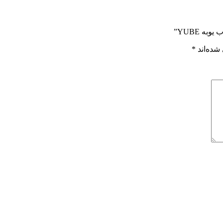
ه YUBE”
شده‌اند
*