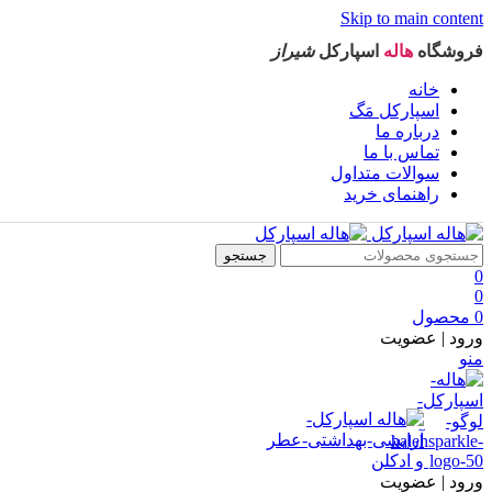
Skip to main content
فروشگاه
هاله
اسپارکل
شیراز
خانه
اسپارکل مَگ
درباره ما
تماس با ما
سوالات متداول
راهنمای خرید
جستجو
0
0
0
محصول
ورود | عضویت
منو
ورود | عضویت