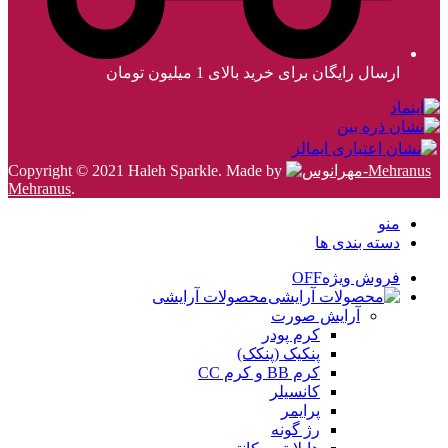
ارسال رایگان برای خرید بالای 1 میلیون تومان
Copyright © 2021 Haleh Sparkle. Made by
Mehranus
.
منو
دسته بندی ها
فروش ویژه
OFF
محصولات آرایشی
آرایش صورت
کرم پودر
پنکیک (پنکک)
کرم BB و کرم CC
کانسیلر
پرایمر
رژ گونه