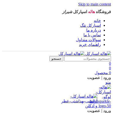
Skip to main content
فروشگاه
هاله
اسپارکل
شیراز
خانه
اسپارکل مَگ
درباره ما
تماس با ما
سوالات متداول
راهنمای خرید
جستجو
0
0
0
محصول
ورود | عضویت
منو
ورود | عضویت