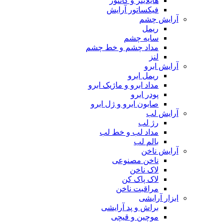
هایلایتر و کانتور
فیکساتور آرایش
آرایش چشم
ریمل
سایه چشم
مداد چشم و خط چشم
لنز
آرایش ابرو
ریمل ابرو
مداد ابرو و ماژیک ابرو
پودر ابرو
صابون ابرو و ژل ابرو
آرایش لب
رژ لب
مداد لب و خط لب
بالم لب
آرایش ناخن
ناخن مصنوعی
لاک ناخن
لاک پاک کن
مراقبت ناخن
ابزار آرایشی
براش و پد آرایشی
موچین و قیچی