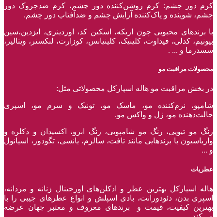
کرم دور چشم: کرم روشن‌کننده دور چشم، کرم ضدچروک دور
چشم، شوینده و پاک‌کننده آرایش چشم و ضدآفتاب دور چشم.
با برند‌های محبوبی چون اریکه، اسکین کد، اوردینری، ایزدین،سین
بیونیم، کدلی، فیداوت، کلینیک، کلینیانس، کوزارت، لنکستر، ویتالیر،
سسدرما و ... .
محصولات مراقبت مو
در بخش مراقبت مو هاله اسپارکل محصولاتی مثل:
شامپو، نرم‌کننده مو، ماسک مو، تونیک و سرم مو، اسپری
حالت‌دهنده مو، ژل و واکس مو.
رنگ مو تیوپی، رنگ مو شامپویی، رنگ ابرو، اکسیدان و دکلره و
واریاسیون با برند‌هایی مانند تافت، سالرم، یانسی، تگودور، اسپانول
و ...
عطریات
هاله اسپارکل بهترین عطر و ادکلن‌های اورجینال زنانه و مردانه،
اسپری بدن، دئودورانت، بادی اسپلش و انواع عطر‌های جیبی را با
بهترین کیفیت، قیمت و برندهای معروف و معتبر جهان عرضه
می‌کند.