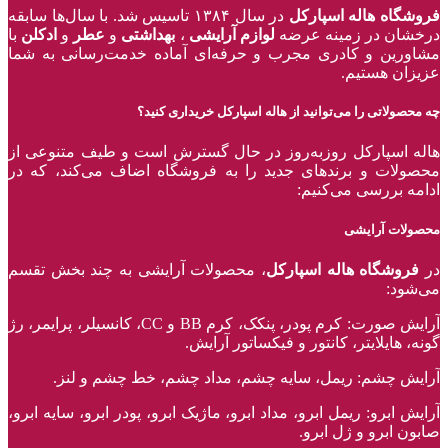
فروشگاه هاله اسپارکل
در سال ۱۳۸۴ تاسیس شد. با سال‌ها سابقه
درخشان در زمینه عرضه
لوازم آرایشی
،
بهداشتی
و
عطر
و
ادکلن
با
مشاورین و کادری مجرب و حرفه‌ای آماده خدمت‌رسانی به شما
عزیزان هستیم.
چه محصولاتی را می‌توانید از هاله اسپارکل خریداری کنید؟
هاله اسپارکل روزبه‌روز در حال گسترش است و طیف متنوعی از
محصولات و برند‌های جدید را به فروشگاه اضاف می‌کند، که در
ادامه بررسی می‌کنیم:
محصولات آرایشی
در
فروشگاه هاله اسپارکل
، محصولات آرایشی به چند بخش تقسم
می‌شود:
آرایش صورت: کرم پودر، پنکک، کرم BB و CC، کانسیلر، پرایمر، رژ‌
گونه، هایلایتر، کانتور و فیکساتور آرایش.
آرایش چشم: ریمل، سایه چشم، مداد چشم، خط چشم و لنز.
آرایش ابرو: ریمل ابرو، مداد ابرو، ماژیک ابرو، پودر ابرو، سایه ابرو،
صابون ابرو و ژل ابرو.