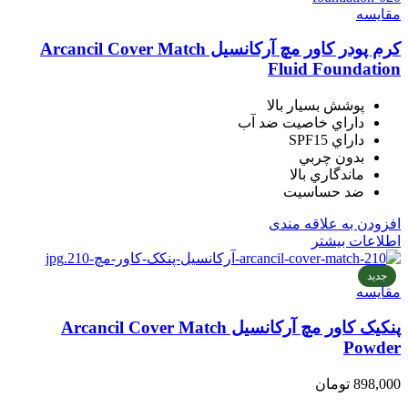
مقایسه
کرم پودر کاور مچ آرکانسیل Arcancil Cover Match
Fluid Foundation
پوشش بسيار بالا
داراي خاصيت ضد آب
داراي SPF15
بدون چربي
ماندگاري بالا
ضد حساسيت
افزودن به علاقه مندی
اطلاعات بیشتر
جدید
مقایسه
پنکیک کاور مچ آرکانسیل Arcancil Cover Match
Powder
898,000
تومان