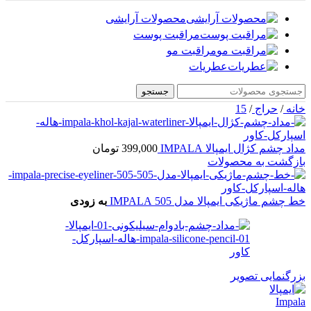
محصولات آرایشی
مراقبت پوست
مراقبت مو
عطریات
جستجو
خانه
/
حراج
/
15
مداد چشم کژال ایمپالا IMPALA
399,000
تومان
بازگشت به محصولات
خط چشم ماژیکی ایمپالا مدل 505 IMPALA
به زودی
بزرگنمایی تصویر