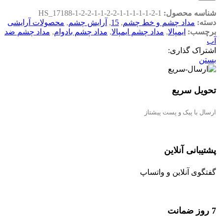
شناسه محصول:
HS_17188-1-2-2-1-1-2-2-1-1-1-1-1-2-1
دسته:
مداد چشم و خط چشم
,
15
,
آرایش چشم
,
محصولات آرایشی
برچسب:
ایمپالا
,
مداد چشم ایمپالا
,
مداد چشم بادوام
,
مداد چشم ضد
آب
اشتراک گذاری:
بستن
تحویل سریع
ارسال با پیک و پست پیشتاز
پشتیبانی آنلاین
گفتگوی آنلاین و واتساپ
7 روز ضمانت