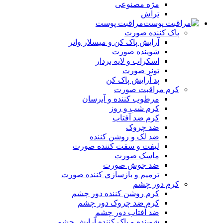
مژه مصنوعی
تراش
مراقبت پوست
پاک کننده صورت
آرايش پاک کن و ميسلار واتر
شوينده صورت
اسکراب و لايه بردار
تونر صورت
پد آرايش پاک کن
کرم مراقبت صورت
مرطوب کننده و آبرسان
کرم شب و روز
کرم ضد آفتاب
ضد چروک
ضد لک و روشن کننده
ليفت و سفت کننده صورت
ماسک صورت
ضد جوش صورت
ترميم و بازسازي کننده صورت
کرم دور چشم
کرم روشن کننده دور چشم
کرم ضد چروک دور چشم
ضد آفتاب دور چشم
شوينده و پاک کننده آرايش چشم