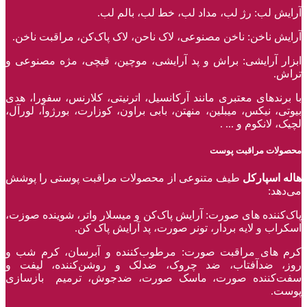
آرایش لب: رژ لب، مداد لب، خط لب، بالم لب.
آرایش ناخن: ناخن مصنوعی، لاک ناحن، لاک پاک‌کن، مراقبت ناخن.
ابزار آرایشی: براش و پد آرایشی، موچین، قیچی، مژه مصنوعی و
تراش.
با برند‌های معتبری مانند آرکانسیل، اترنیتی، کلارنس، سفورا، هدی
بیوتی، نیکس، میبلین، منهتن، بابی براون، کوزارت، بورژوآ، لورآل،
لچیک، لانکوم و ... .
محصولات مراقبت پوست
هاله اسپارکل
طیف متنوعی از محصولات مراقبت پوستی را پوشش
می‌دهد:
پاک‌کننده ‌های صورت: آرایش پاک‌کن و میسلار واتر، شوینده صوزت،
اسکراب و لایه بردار، تونر صورت، پد آرایش پاک کن.
کرم های مراقبت صورت: مرطوب‌کننده و آبرسان، کرم شب و
روز، ضدآفتاب، ضد چروک، ضدلک و روشن‌کننده، لیفت و
سفت‌کننده صورت، ماسک صورت، ضدجوش، ترمیم بازسازی
پوست.