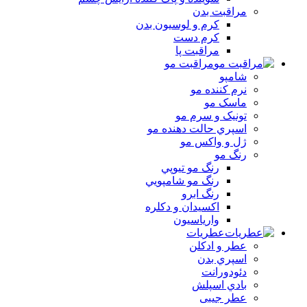
مراقبت بدن
کرم و لوسيون بدن
کرم دست
مراقبت پا
مراقبت مو
شامپو
نرم کننده مو
ماسک مو
تونيک و سرم مو
اسپري حالت دهنده مو
ژل و واکس مو
رنگ مو
رنگ مو تيوپي
رنگ مو شامپويي
رنگ ابرو
اکسيدان و دکلره
وارياسيون
عطریات
عطر و ادکلن
اسپري بدن
دئودورانت
بادي اسپلش
عطر جيبی