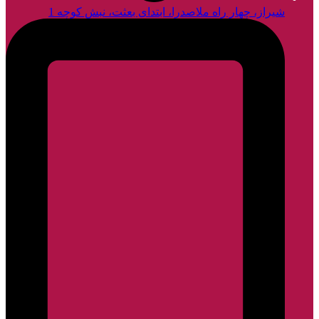
شیراز، چهار راه ملاصدرا، ابتدای بعثت، نبش کوچه 1