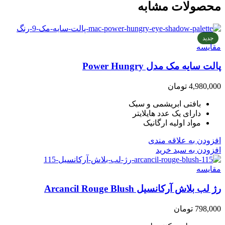
محصولات مشابه
جدید
مقایسه
پالت سایه مک مدل Power Hungry
4,980,000
تومان
بافتی ابریشمی و سبک
دارای یک عدد هایلایتر
مواد اولیه ارگانیک
افزودن به علاقه مندی
افزودن به سبد خرید
مقایسه
رژ لب بلاش آرکانسیل Arcancil Rouge Blush
798,000
تومان