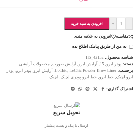
-
+
افزودن به سبد خرید
مقایسه
افزودن به علاقه مندی
به من از طریق پیامک اطلاع بده
شناسه محصول:
HS_42132
دسته:
پودر ابرو
,
15
,
آرایش ابرو
,
آرایش صورت
,
محصولات آرایشی
برچسب:
LeChic Powder Brow Liner
,
LeChic
,
آرایش ابرو
,
پودر ابرو
,
پودر
ابرو لچیک
,
خط ابرو
,
خط ابرو پودری لچیک
,
لچیک
اشتراک گذاری:
تحویل سریع
ارسال با پیک و پست پیشتاز