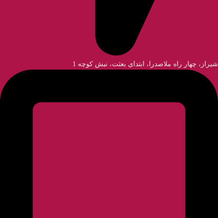
شیراز، چهار راه ملاصدرا، ابتدای بعثت، نبش کوچه 1