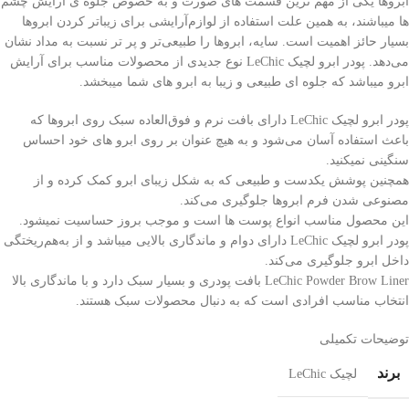
ابروها یکی از مهم ترین قسمت های صورت و به خصوص جلوه ی آرایش چشم
ها میباشند، به همین علت استفاده از لوازم‌آرایشی برای زیباتر کردن ابروها
بسیار حائز اهمیت است. سایه، ابروها را طبیعی‌تر و پر تر نسبت به مداد نشان
می‌دهد. پودر ابرو لچیک LeChic نوع جدیدی از محصولات مناسب برای آرایش
ابرو میباشد که جلوه ای طبیعی و زیبا به ابرو های شما میبخشد.
پودر ابرو لچیک LeChic دارای بافت نرم و فوق‌العاده سبک روی ابروها که
باعث استفاده آسان می‌شود و به هیچ عنوان بر روی ابرو های خود احساس
سنگینی نمیکنید.
همچنین پوشش یکدست و طبیعی که به شکل زیبای ابرو کمک کرده و از
مصنوعی شدن فرم ابروها جلوگیری می‌کند.
این محصول مناسب انواع پوست ها است و موجب بروز حساسیت نمیشود.
پودر ابرو لچیک LeChic دارای دوام و ماندگاری بالایی میباشد و از به‌هم‌ریختگی
داخل ابرو جلوگیری می‌کند.
LeChic Powder Brow Liner بافت پودری و بسیار سبک دارد و با ماندگاری بالا
انتخاب مناسب افرادی است که به دنبال محصولات سبک هستند.
توضیحات تکمیلی
برند
لچیک LeChic