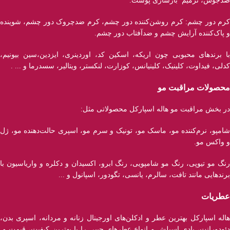
ضدجوش، ترمیم بازسازی پوست.
کرم دور چشم: کرم روشن‌کننده دور چشم، کرم ضدچروک دور چشم، شوینده
و پاک‌کننده آرایش چشم و ضدآفتاب دور چشم.
با برند‌های محبوبی چون اریکه، اسکین کد، اوردینری، ایزدین،سین بیونیم،
کدلی، فیداوت، کلینیک، کلینیانس، کوزارت، لنکستر، ویتالیر، سسدرما و ... .
محصولات مراقبت مو
در بخش مراقبت مو هاله اسپارکل محصولاتی مثل:
شامپو، نرم‌کننده مو، ماسک مو، تونیک و سرم مو، اسپری حالت‌دهنده مو، ژل
و واکس مو.
رنگ مو تیوپی، رنگ مو شامپویی، رنگ ابرو، اکسیدان و دکلره و واریاسیون با
برند‌هایی مانند تافت، سالرم، یانسی، تگودور، اسپانول و ...
عطریات
هاله اسپارکل بهترین عطر و ادکلن‌های اورجینال زنانه و مردانه، اسپری بدن،
دئودورانت، بادی اسپلش و انواع عطر‌های جیبی را با بهترین کیفیت، قیمت و