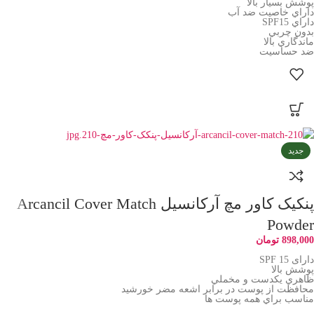
پوشش بسيار بالا
داراي خاصيت ضد آب
داراي SPF15
بدون چربي
ماندگاري بالا
ضد حساسيت
جدید
پنکیک کاور مچ آرکانسیل Arcancil Cover Match
Powder
898,000
تومان
دارای SPF 15
پوشش بالا
ظاهري يکدست و مخملي
محافظت از پوست در برابر اشعه مضر خورشيد
مناسب براي همه پوست ها