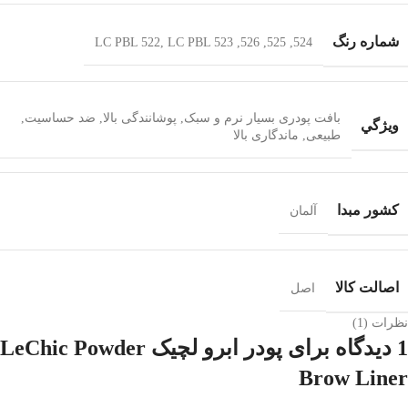
شماره رنگ
LC PBL 522
,
LC PBL 523
,
526
,
525
,
524
بافت پودری بسیار نرم و سبک
,
پوشانندگی بالا
,
ضد حساسیت
,
ويژگي
طبیعی
,
ماندگاری بالا
کشور مبدا
آلمان
اصالت کالا
اصل
نظرات (1)
1 دیدگاه برای
پودر ابرو لچیک LeChic Powder
Brow Liner