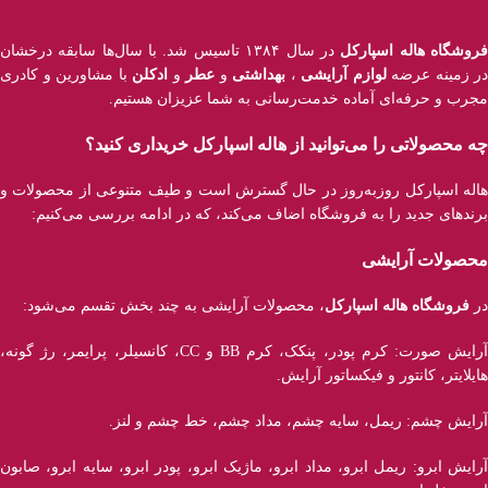
روشگاه هاله اسپارکل
در سال ۱۳۸۴ تاسیس شد. با سال‌ها سابقه درخشان
در زمینه عرضه
لوازم آرایشی
،
بهداشتی
و
عطر
و
ادکلن
با مشاورین و کادری
مجرب و حرفه‌ای آماده خدمت‌رسانی به شما عزیزان هستیم.
چه محصولاتی را می‌توانید از هاله اسپارکل خریداری کنید؟
هاله اسپارکل روزبه‌روز در حال گسترش است و طیف متنوعی از محصولات و
برند‌های جدید را به فروشگاه اضاف می‌کند، که در ادامه بررسی می‌کنیم:
محصولات آرایشی
در
فروشگاه هاله اسپارکل
، محصولات آرایشی به چند بخش تقسم می‌شود:
آرایش صورت: کرم پودر، پنکک، کرم BB و CC، کانسیلر، پرایمر، رژ‌ گونه،
هایلایتر، کانتور و فیکساتور آرایش.
آرایش چشم: ریمل، سایه چشم، مداد چشم، خط چشم و لنز.
آرایش ابرو: ریمل ابرو، مداد ابرو، ماژیک ابرو، پودر ابرو، سایه ابرو، صابون