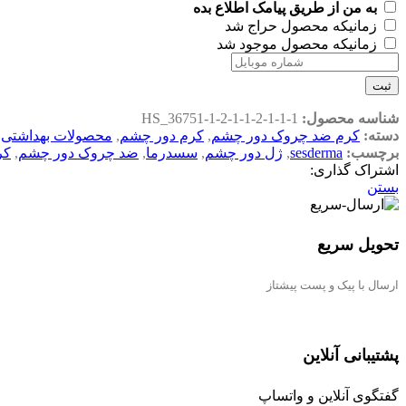
به من از طریق پیامک اطلاع بده
زمانیکه محصول حراج شد
زمانیکه محصول موجود شد
ثبت
شناسه محصول:
HS_36751-1-2-1-1-2-1-1-1
دسته:
کرم ضد چروک دور چشم
,
کرم دور چشم
,
محصولات بهداشتی
,
برچسب:
sesderma
,
ژل دور چشم
,
سسدرما
,
ضد چروک دور چشم
,
کر
اشتراک گذاری:
بستن
تحویل سریع
ارسال با پیک و پست پیشتاز
پشتیبانی آنلاین
گفتگوی آنلاین و واتساپ