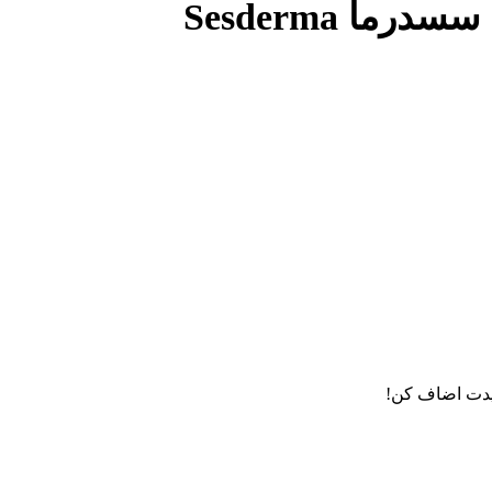
ا Sesderma
دت اضاف کن!