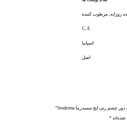
ه روزانه
,
مرطوب کننده
C
,
E
اسپانیا
اصل
شم رتی ایج سسدرما Sesderma”
شده‌اند
*