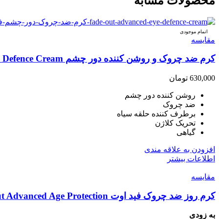
محصولات مشابه
اتمام موجودی
مقایسه
کرم ضد چروک و روشن کننده دور چشم Fade Out Hyoxyl Eye Defence Cream
630,000
تومان
روشن کننده دور چشم
ضد چروک
برطرف کننده حلقه سیاه
تحریک کلاژن
گیاهی
افزودن به علاقه مندی
اطلاعات بیشتر
مقایسه
کرم روز ضد چروک فید اوت Fade Out Advanced Age Protection
به زودی