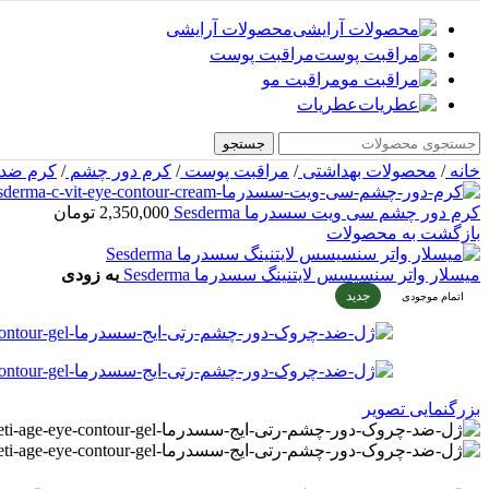
محصولات آرایشی
مراقبت پوست
مراقبت مو
عطریات
جستجو
خانه
/
محصولات بهداشتی
/
مراقبت پوست
/
کرم دور چشم
/
کرم ضد
کرم دور چشم سی ویت سسدرما Sesderma
2,350,000
تومان
بازگشت به محصولات
میسلار واتر سنسیسس لایتنینگ سسدرما Sesderma
به زودی
جدید
اتمام موجودی
بزرگنمایی تصویر