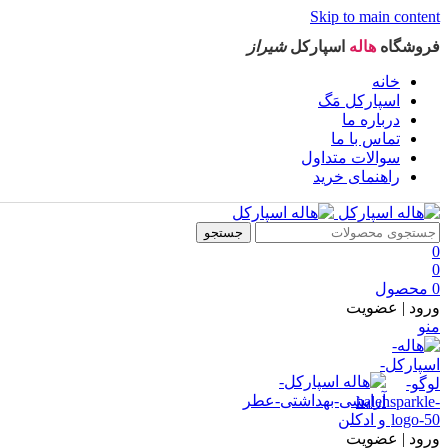
Skip to main content
فروشگاه
هاله
اسپارکل
شیراز
خانه
اسپارکل مَگ
درباره ما
تماس با ما
سوالات متداول
راهنمای خرید
جستجو
0
0
0
محصول
ورود | عضویت
منو
ورود | عضویت