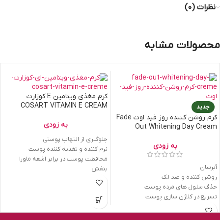
نظرات (0)
محصولات مشابه
کرم مغذی ویتامین E کوزارت
COSART VITAMIN E CREAM
جدید
کرم روشن کننده روز فید اوت Fade
به زودی
Out Whitening Day Cream
جلوگیری از التهاب پوستی
به زودی
نرم کننده و تغذیه کننده پوست
محافطت پوست در برابر اشعه ماورا
آبرسان
بنفش
روشن کننده و ضد لک
تقویت و جوانسازی پوست
حذف سلول ھای مرده پوست
تسریع در کلاژن سازی پوست
آنتی اکسيدان
مقابله با رادیکال ھای آزاد