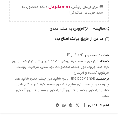
🚚 برای ارسال رایگان،
1,000,000
تومان
دیگه محصول به
سبد خریدت اضاف کن!
مقایسه
افزودن به علاقه مندی
به من از طریق پیامک اطلاع بده
شناسه محصول:
HS_24234
دسته:
کرم دور چشم
,
کرم روشن کننده دور چشم
,
کرم شب و روز
,
کرم ضد چروک دور چشم
,
محصولات بهداشتی
,
مراقبت پوست
,
مرطوب کننده و آبرسان
برچسب:
the body shop
,
بادی شاپ
,
دور چشم بادی شاپ
,
ضد
چروک دور چشم بادی شاپ
,
کرم دور چشم
,
کرم دور چشم بادی
شاپ
,
کرم دور چشم ویتامین E
,
کرم دور چشم ویتامین E بادی
شاپ
اشتراک گذاری: