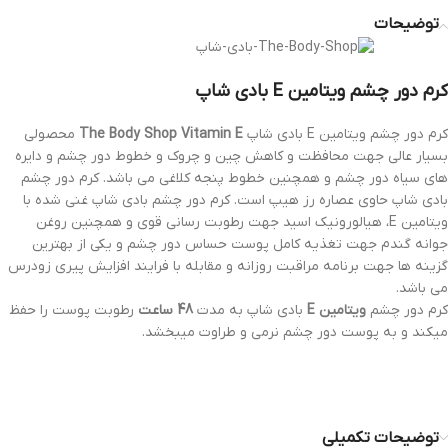
توضیحات
کرم دور چشم ویتامین E بادی شاپ
کرم دور چشم ویتامین E بادی شاپ
The Body Shop Vitamin E
محصولی
بسیار عالی جهت محافظت و کاهش چین و چروک و خطوط دور چشم و دایره
های سیاه دور چشم و همچنین خطوط پنجه کلاغی می باشد. کرم دور چشم
بادی شاپ حاوی عصاره رز هیپ است. کرم دور چشم بادی شاپ غنی شده با
ویتامین E، هیالورونیک اسید جهت رطوبت رسانی قوی و همچنین روغن
جوانه گندم جهت تغذیه کامل پوست حساس دور چشم و یکی از بهترین
گزینه ها جهت برنامه مراقبت روزانه و مقابله با فرایند افزایش پیری زودرس
می باشد.
کرم دور چشم
ویتامین E
بادی شاپ به مدت
48 ساعت
رطوبت پوست را حفظ
میکند و به پوست دور چشم نرمی و طراوت میبخشد.
توضیحات تکمیلی