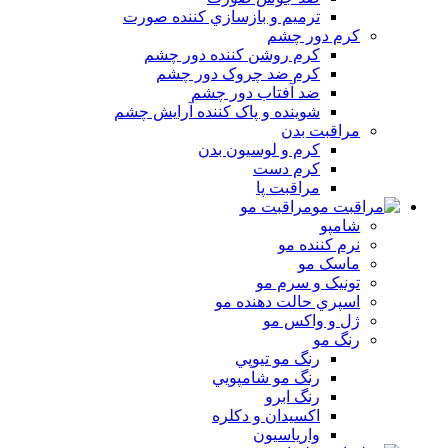
ترميم و بازسازي کننده صورت
کرم دور چشم
کرم روشن کننده دور چشم
کرم ضد چروک دور چشم
ضد آفتاب دور چشم
شوينده و پاک کننده آرايش چشم
مراقبت بدن
کرم و لوسيون بدن
کرم دست
مراقبت پا
مراقبت مو
شامپو
نرم کننده مو
ماسک مو
تونيک و سرم مو
اسپري حالت دهنده مو
ژل و واکس مو
رنگ مو
رنگ مو تيوپي
رنگ مو شامپويي
رنگ ابرو
اکسيدان و دکلره
وارياسيون