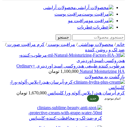
محصولات آرایشی
مراقبت پوست
مراقبت مو
عطریات
جستجو
خانه
/
محصولات بهداشتی
/
مراقبت پوست
/
کرم مراقبت صورت
/
ضد لک و روشن کننده
مرطوب کننده طبیعی هیدروکسی اسید اوردینری +Ordinary
Natural Moisturizing HA
1,100,000
تومان
بازگشت به محصولات
کرم آبرسان هیدرا پلاس آلوئه ورا کلینیانس
1,670,000
تومان
جدید
اتمام موجودی