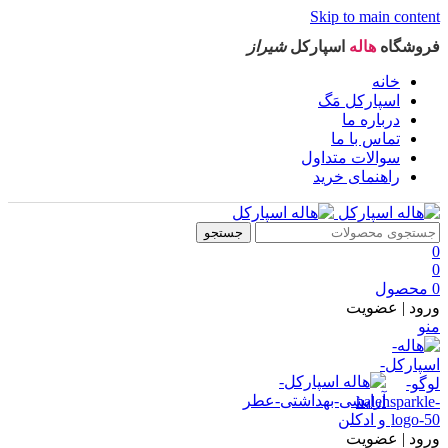
Skip to main content
فروشگاه
هاله
اسپارکل
شیراز
خانه
اسپارکل مَگ
درباره ما
تماس با ما
سوالات متداول
راهنمای خرید
جستجو
0
0
0
محصول
ورود | عضویت
منو
ورود | عضویت