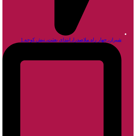
شیراز، چهار راه ملاصدرا، ابتدای بعثت، نبش کوچه 1