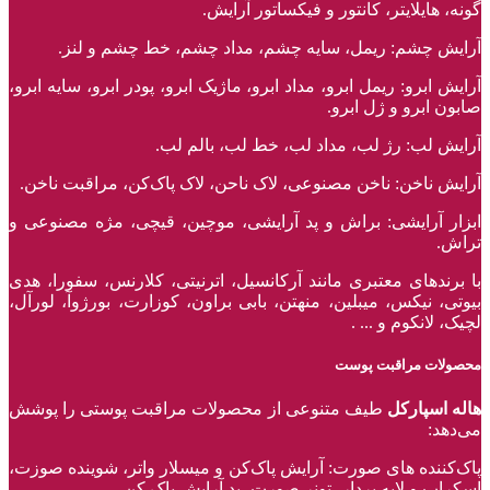
گونه، هایلایتر، کانتور و فیکساتور آرایش.
آرایش چشم: ریمل، سایه چشم، مداد چشم، خط چشم و لنز.
آرایش ابرو: ریمل ابرو، مداد ابرو، ماژیک ابرو، پودر ابرو، سایه ابرو،
صابون ابرو و ژل ابرو.
آرایش لب: رژ لب، مداد لب، خط لب، بالم لب.
آرایش ناخن: ناخن مصنوعی، لاک ناحن، لاک پاک‌کن، مراقبت ناخن.
ابزار آرایشی: براش و پد آرایشی، موچین، قیچی، مژه مصنوعی و
تراش.
با برند‌های معتبری مانند آرکانسیل، اترنیتی، کلارنس، سفورا، هدی
بیوتی، نیکس، میبلین، منهتن، بابی براون، کوزارت، بورژوآ، لورآل،
لچیک، لانکوم و ... .
محصولات مراقبت پوست
هاله اسپارکل
طیف متنوعی از محصولات مراقبت پوستی را پوشش
می‌دهد:
پاک‌کننده ‌های صورت: آرایش پاک‌کن و میسلار واتر، شوینده صوزت،
اسکراب و لایه بردار، تونر صورت، پد آرایش پاک کن.