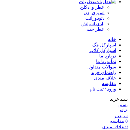
عطریات
عطر و ادکلن
اسپري بدن
دئودورانت
بادي اسپلش
عطر جيبی
خانه
اسپارکل مَگ
اسپارکل کلاب
درباره ما
تماس با ما
سوالات متداول
راهنمای خرید
علاقه مندی
مقایسه
ورود / ثبت نام
سبد خرید
بستن
خانه
سایدبار
0
مقایسه
0
علاقه مندی