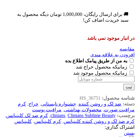
🚚 برای ارسال رایگان،
1,000,000
تومان
دیگه محصول به
سبد خریدت اضاف کن!
در انبار موجود نمی باشد
مقایسه
افزودن به علاقه مندی
به من از طریق پیامک اطلاع بده
زمانیکه محصول حراج شد
زمانیکه محصول موجود شد
ثبت
شناسه محصول:
HS_36751
دسته:
ضد لک و روشن کننده
,
جشنواره تابستانی
,
حراج
,
کرم
مراقبت صورت
,
محصولات بهداشتی
,
مراقبت پوست
برچسب:
Clinians Sublime Beauty
,
clinians
,
کرم ضد لک کلینیانس
,
کرم ضد لک و روشن کننده کلینیانس
,
کرم کلینیانس
,
کلینیانس
اشتراک گذاری:
بستن