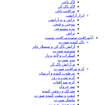
لاک ناخن
لاک پاک کن
مراقبت ناخن
ابزار آرایشی
براش و پد آرایشی
موچین و قیچی
مژه مصنوعی
تراش
مراقبت پوست
پاک کننده صورت
آرايش پاک کن و ميسلار واتر
شوينده صورت
اسکراب و لايه بردار
تونر صورت
پد آرايش پاک کن
کرم مراقبت صورت
مرطوب کننده و آبرسان
کرم شب و روز
کرم ضد آفتاب
ضد چروک
ضد لک و روشن کننده
ليفت و سفت کننده صورت
ماسک صورت
ضد جوش صورت