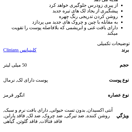
از پیری زودرس جلوگیری خواهد کرد
پیشگیری از یجاد لک های تیره جدید
روشن کردن تدریجی رنگ چهره
به مقابله با چین و چروک های جدید می پردازد
دارای بافت غنی و ابریشمی که بلافاصله پوست را تقویت
میکند
توضیحات تکمیلی
برند
کلینیانس Clinians
حجم
50 میلی لیتر
نوع پوست
پوست دارای لک
,
نرمال
نوع عصاره
انگور قرمز
آنتی اکسیدان
,
بدون تست حیوانی
,
دارای بافت نرم و سبک
,
ويژگي
روشن کننده
,
ضد تیرگی
,
ضد چروک
,
ضد لک
,
فاقد پارابن
,
فاقد فتالات
,
فاقد گلوتن
,
گیاهی