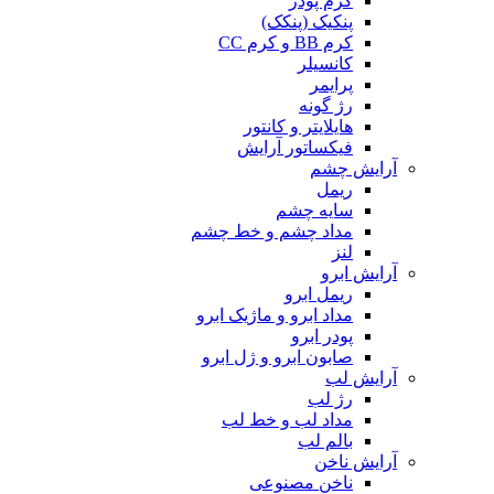
کرم پودر
پنکیک (پنکک)
کرم BB و کرم CC
کانسیلر
پرایمر
رژ گونه
هایلایتر و کانتور
فیکساتور آرایش
آرایش چشم
ریمل
سایه چشم
مداد چشم و خط چشم
لنز
آرایش ابرو
ریمل ابرو
مداد ابرو و ماژیک ابرو
پودر ابرو
صابون ابرو و ژل ابرو
آرایش لب
رژ لب
مداد لب و خط لب
بالم لب
آرایش ناخن
ناخن مصنوعی