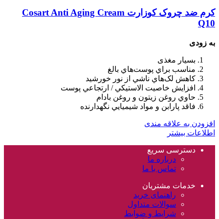
کرم ضد چروک کوزارت Cosart Anti Aging Cream
Q10
به زودی
بسيار مغذی
مناسب براي پوست‌هاي بالغ
کاهش لک‌هاي ناشي از نور خورشيد
افزايش خاصيت الاستيکي / ارتجاعي پوست
حاوي روغن زيتون و روغن بادام
فاقد پارابن و مواد شيميايي نگهدارنده
افزودن به علاقه مندی
اطلاعات بیشتر
دسترسی سریع
درباره ما
تماس با ما
خدمات مشتریان
راهنمای خرید
سوالات متداول
شرایط و ضوابط