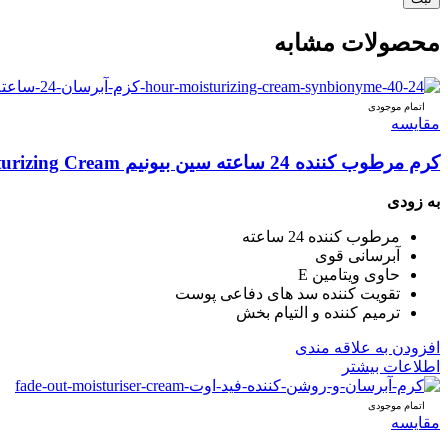
محصولات مشابه
اتمام موجودی
مقایسه
کرم مرطوب کننده 24 ساعته سین بیونیم Synbionyme Moisturizing Cream
به زودی
مرطوب کننده 24 ساعته
آبرسانی قوی
حاوی ویتامین E
تقویت کننده سد های دفاعی پوست
ترمیم کننده و التیام بخش
افزودن به علاقه مندی
اطلاعات بیشتر
اتمام موجودی
مقایسه