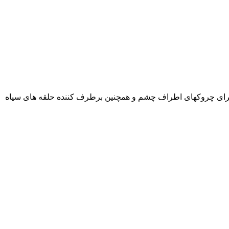
با اثربخشی بالا برای چروکھای اطراف چشم و ھمچنین برطرف کننده حلقه ھای سیاه