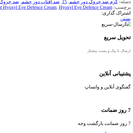
دسته:
کرم ضد چروک دور چشم
,
15
,
ضد آفتاب دور چشم
,
ضد چروک
برچسب:
Hyoxyl Eye Defence Cream
,
ut Hyoxyl Eye Defence Cream
اشتراک گذاری:
بستن
تحویل سریع
ارسال با پیک و پست پیشتاز
پشتیبانی آنلاین
گفتگوی آنلاین و واتساپ
7 روز ضمانت
7 روز ضمانت بازگشت وجه