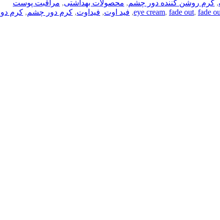
,
کرم روشن کننده دور چشم
,
محصولات بهداشتی
,
مراقبت پوست
fade o
,
fade out
,
eye cream
,
فید اوت
,
فیداوت
,
کرم دور چشم
,
کرم دو