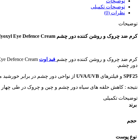
توضیحات
توضیحات تکمیلی
نظرات (0)
توضیحات
کرم ضد چروک و روشن کننده دور چشم Fade Out Hyoxyl Eye Defence Cream
کرم ضد چروک و روشن کننده دور چشم
فید اوت
دور چشم.
SPF25
و فیلترھای
UVA/UVB
از نواحی دور چشم در برابر خورشید م
نتیجه : کاھش حلقه ھای سیاه دور چشم و چین و چروک در طی چھار ھ
توضیحات تکمیلی
برند
حجم
نوع پوست