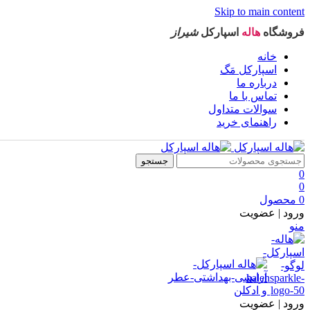
Skip to main content
فروشگاه
هاله
اسپارکل
شیراز
خانه
اسپارکل مَگ
درباره ما
تماس با ما
سوالات متداول
راهنمای خرید
جستجو
0
0
0
محصول
ورود | عضویت
منو
ورود | عضویت