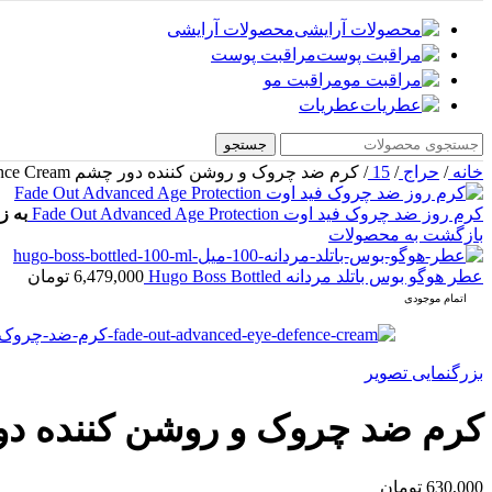
محصولات آرایشی
مراقبت پوست
مراقبت مو
عطریات
جستجو
خانه
/
حراج
/
15
/
کرم ضد چروک و روشن کننده دور چشم Fade Out Hyoxyl Eye Defence Cream
کرم روز ضد چروک فید اوت Fade Out Advanced Age Protection
به ز
بازگشت به محصولات
عطر هوگو بوس باتلد مردانه Hugo Boss Bottled
6,479,000
تومان
اتمام موجودی
بزرگنمایی تصویر
کرم ضد چروک و روشن کننده دور چشم yl Eye Defence Cream
630,000
تومان