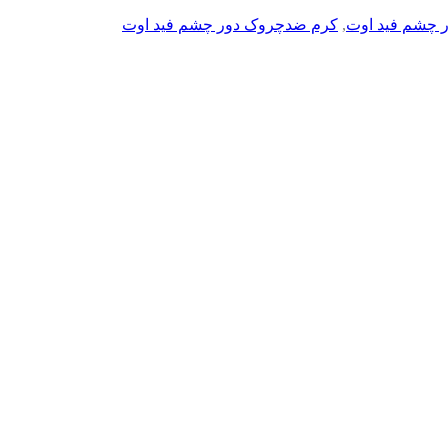
ر چشم فید اوت
,
کرم ضدچروک دور چشم فید اوت