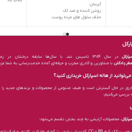
جذب بالا
آبرسان
فاقد مواد شی
روشن کننده و ضد لک
حذف سلول ھای مرده پوست
تسریع در کلاژن سازی پوست
آنتی اکسيدان
مقابله با رادیکال ھای آزاد
ارکل
ارکل
در سال ۱۳۸۴ تاسیس شد. با سال‌ها سابقه درخشان در زمینه عرضه
طر
و
ادکلن
با مشاورین و کادری مجرب و حرفه‌ای آماده خدمت‌رسانی به شما عزی
ی‌توانید از هاله اسپارکل خریداری کنید؟
به‌روز در حال گسترش است و طیف متنوعی از محصولات و برند‌های جدید را 
ه بررسی می‌کنیم:
پارکل
، محصولات آرایشی به چند بخش تقسم می‌شود:
یمر، رژ‌ گونه، هایلایتر، کانتور و فیکساتور آرایش.