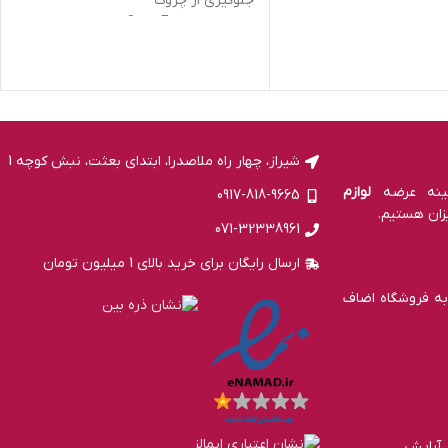
جلوگیری از چروک
میایی
حاوی ویتامین E و Q10
شیراز، چهار راه ملاصدرا، ابتدای بعثت، نبش کوچه 1
لوازم
0917-818-9665
زان هستیم.
071-32338961
ارسال رایگان برای خرید بالای 1 میلیون تومان
به فروشگاه اضاف