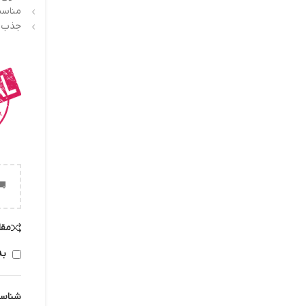
مناسب
جذب با
🚚
مقا
به
شناس