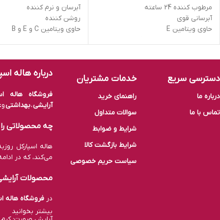
مرطوب کننده 24 ساعته
آبرسان و نرم کننده
آبرسانی قوی
روشن کننده
حاوی ویتامین E
حاوی ویتامین C و E و B
تقویت کننده سد های دفاعی پوست
ضد پیری و ضد چروک
ترمیم کننده و التیام بخش
ضد لک
درباره هاله اسپ
دسترسی سریع
خدمات مشتریان
فروشگاه هاله اسپ
درباره ما
راهنمای خرید
آرایشی
،
بهداشتی
و
ع
تماس با ما
سوالات متداول
چه محصولاتی را م
شرایط و ضوابط
شرایط بازگشت کالا
هاله اسپارکل روز
می‌کند، که در ادام
سیاست حریم خصوصی
محصولات آرایشی
در
فروشگاه هاله اس
بیشتر بخوانید
آرایش صورت: کرم پودر، پنکک، کرم BB و CC، کانسیلر، پرا