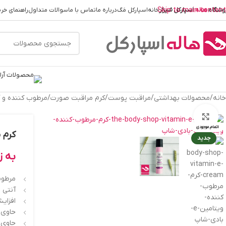
Skip to main content
وشگاه
هاله
اسپارکل
شیراز
خانه
اسپارکل مَگ
درباره ما
تماس با ما
سوالات متداول
راهنمای خری
خانه
/
محصولات بهداشتی
/
مراقبت پوست
/
کرم مراقبت صورت
/
مرطوب کننده و آ
بزرگنمایی تصویر
اتمام موجودی
کرم مرط
جدید
به ز
مرطوب
آنتی 
افزای
حاوی و
حاوی ع