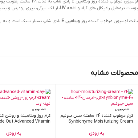
لوسیون مرطوب کننده روز ویتامین E بادی شاپ به مدت 48 ساعت رطوبت پوست را حفظ میکند و به پوست نرمی و طراوت میبخشد. این محصول سرشار از آنتی اکسیدان و دارای فاکتور حفاظت کننده
پوست درمقابل رادیکال های آزاد و اشعه
UV
، از لک، تیرگی، پیری زودرس و بس
بافت لوسیون مرطوب کننده روز
ویتامین E
بادی شاپ بسیار سبک است و به ر
محصولات مشابه
اتمام موجودی
اتمام موجودی
کرم مرطوب کننده 24 ساعته سین بیونیم
کرم روز ویتامینه و روشن کن
de Out Advanced Vitamin
Synbionyme Moisturizing Cream
به زودی
به زودی