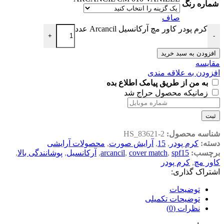
شماره رنگ
صاف
کرم پودر کاور مچ آرکانسیل Arcancil عدد
+
-
افزودن به سبد خرید
مقایسه
افزودن به علاقه مندی
به من از طریق پیامک اطلاع بده
زمانیکه محصول حراج شد
ثبت
شناسه محصول:
HS_83621-2
دسته:
کرم پودر
,
15
,
آرایش صورت
,
محصولات آرایشی
برچسب:
spf15
,
cover match
,
arcancil
,
آرکانسیل
,
پوشانندگی بالا
,
کاور مچ
,
کرم پودر
اشتراک گذاری:
توضیحات
توضیحات تکمیلی
نظرات (0)