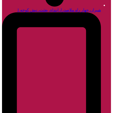
شیراز، چهار راه ملاصدرا، ابتدای بعثت، نبش کوچه 1