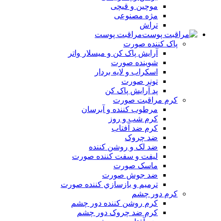
موچین و قیچی
مژه مصنوعی
تراش
مراقبت پوست
پاک کننده صورت
آرايش پاک کن و ميسلار واتر
شوينده صورت
اسکراب و لايه بردار
تونر صورت
پد آرايش پاک کن
کرم مراقبت صورت
مرطوب کننده و آبرسان
کرم شب و روز
کرم ضد آفتاب
ضد چروک
ضد لک و روشن کننده
ليفت و سفت کننده صورت
ماسک صورت
ضد جوش صورت
ترميم و بازسازي کننده صورت
کرم دور چشم
کرم روشن کننده دور چشم
کرم ضد چروک دور چشم