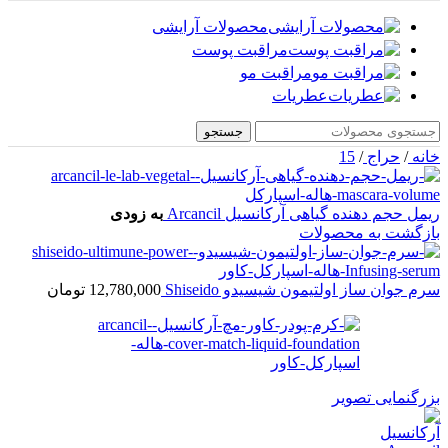
محصولات آرایشی
مراقبت پوست
مراقبت مو
عطریات
جستجو
خانه
/
حراج
/
15
ریمل حجم دهنده گیاهی آرکانسیل Arcancil
به زودی
بازگشت به محصولات
سرم جوان ساز اولتیمون شیسیدو Shiseido
12,780,000
تومان
بزرگنمایی تصویر