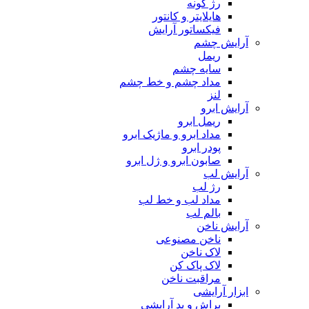
رژ گونه
هایلایتر و کانتور
فیکساتور آرایش
آرایش چشم
ریمل
سایه چشم
مداد چشم و خط چشم
لنز
آرایش ابرو
ریمل ابرو
مداد ابرو و ماژیک ابرو
پودر ابرو
صابون ابرو و ژل ابرو
آرایش لب
رژ لب
مداد لب و خط لب
بالم لب
آرایش ناخن
ناخن مصنوعی
لاک ناخن
لاک پاک کن
مراقبت ناخن
ابزار آرایشی
براش و پد آرایشی