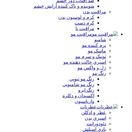
ضد آفتاب دور چشم
شوينده و پاک کننده آرايش چشم
مراقبت بدن
کرم و لوسيون بدن
کرم دست
مراقبت پا
مراقبت مو
شامپو
نرم کننده مو
ماسک مو
تونيک و سرم مو
اسپري حالت دهنده مو
ژل و واکس مو
رنگ مو
رنگ مو تيوپي
رنگ مو شامپويي
رنگ ابرو
اکسيدان و دکلره
وارياسيون
عطریات
عطر و ادکلن
اسپري بدن
دئودورانت
بادي اسپلش