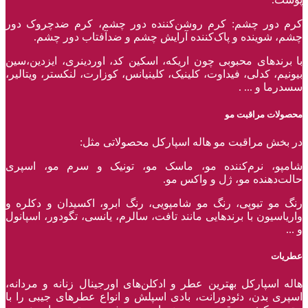
کرم دور چشم: کرم روشن‌کننده دور چشم، کرم ضدچروک دور
چشم، شوینده و پاک‌کننده آرایش چشم و ضدآفتاب دور چشم.
با برند‌های محبوبی چون اریکه، اسکین کد، اوردینری، ایزدین،سین
بیونیم، کدلی، فیداوت، کلینیک، کلینیانس، کوزارت، لنکستر، ویتالیر،
سسدرما و ... .
محصولات مراقبت مو
در بخش مراقبت مو هاله اسپارکل محصولاتی مثل:
شامپو، نرم‌کننده مو، ماسک مو، تونیک و سرم مو، اسپری
حالت‌دهنده مو، ژل و واکس مو.
رنگ مو تیوپی، رنگ مو شامپویی، رنگ ابرو، اکسیدان و دکلره و
واریاسیون با برند‌هایی مانند تافت، سالرم، یانسی، تگودور، اسپانول
و ...
عطریات
هاله اسپارکل بهترین عطر و ادکلن‌های اورجینال زنانه و مردانه،
اسپری بدن، دئودورانت، بادی اسپلش و انواع عطر‌های جیبی را با