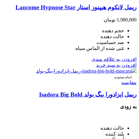
ریمل لانکوم هیپنوز استار Lancome Hypnose Star
1,980,000
تومان
حجم دهنده
حالت دهنده
ضد حساسیت
غنی شده از الماس سیاه
افزودن به علاقه مندی
افزودن به سبد خرید
اتمام موجودی
مقایسه
ریمل ایزادورا بیگ بولد Isadora Big Bold
به زودی
حالت دهنده
بلند کننده