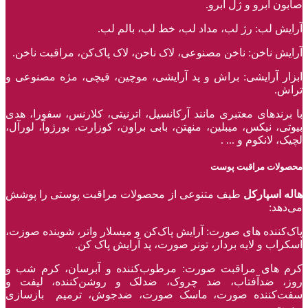
صابون ابرو و ژل ابرو.
آرایش لب: رژ لب، مداد لب، خط لب، بالم لب.
آرایش ناخن: ناخن مصنوعی، لاک ناحن، لاک پاک‌کن، مراقبت ناخن.
ابزار آرایشی: براش و پد آرایشی، موچین، قیچی، مژه مصنوعی و
تراش.
با برند‌های معتبری مانند آرکانسیل، اترنیتی، کلارنس، سفورا، هدی
بیوتی، نیکس، میبلین، منهتن، بابی براون، کوزارت، بورژوآ، لورآل،
لچیک، لانکوم و ... .
محصولات مراقبت پوست
هاله اسپارکل
طیف متنوعی از محصولات مراقبت پوستی را پوشش
می‌دهد:
پاک‌کننده ‌های صورت: آرایش پاک‌کن و میسلار واتر، شوینده صوزت،
اسکراب و لایه بردار، تونر صورت، پد آرایش پاک کن.
کرم های مراقبت صورت: مرطوب‌کننده و آبرسان، کرم شب و
روز، ضدآفتاب، ضد چروک، ضدلک و روشن‌کننده، لیفت و
سفت‌کننده صورت، ماسک صورت، ضدجوش، ترمیم بازسازی
پوست.