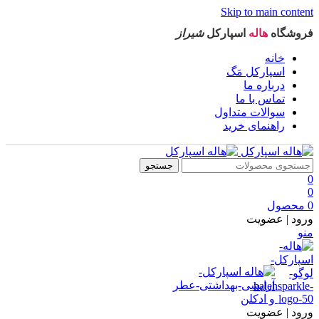
Skip to main content
فروشگاه
هاله
اسپارکل
شیراز
خانه
اسپارکل مَگ
درباره ما
تماس با ما
سوالات متداول
راهنمای خرید
جستجو
0
0
0
محصول
ورود | عضویت
منو
ورود | عضویت