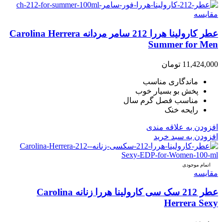
مقایسه
عطر کارولینا هررا 212 سامر مردانه Carolina Herrera
Summer for Men
11,424,000
تومان
ماندگاری مناسب
پخش بو بسیار خوب
مناسب فصل گرم سال
رایحه خنک
افزودن به علاقه مندی
افزودن به سبد خرید
اتمام موجودی
مقایسه
عطر 212 سک سی کارولینا هررا زنانه Carolina
Herrera Sexy