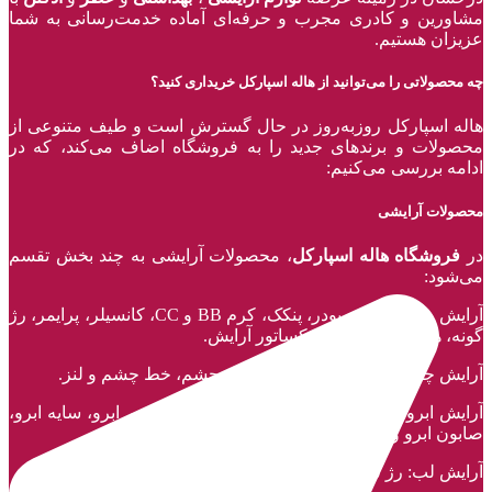
مشاورین و کادری مجرب و حرفه‌ای آماده خدمت‌رسانی به شما
عزیزان هستیم.
چه محصولاتی را می‌توانید از هاله اسپارکل خریداری کنید؟
هاله اسپارکل روزبه‌روز در حال گسترش است و طیف متنوعی از
محصولات و برند‌های جدید را به فروشگاه اضاف می‌کند، که در
ادامه بررسی می‌کنیم:
محصولات آرایشی
در
فروشگاه هاله اسپارکل
، محصولات آرایشی به چند بخش تقسم
می‌شود:
آرایش صورت: کرم پودر، پنکک، کرم BB و CC، کانسیلر، پرایمر، رژ‌
گونه، هایلایتر، کانتور و فیکساتور آرایش.
آرایش چشم: ریمل، سایه چشم، مداد چشم، خط چشم و لنز.
آرایش ابرو: ریمل ابرو، مداد ابرو، ماژیک ابرو، پودر ابرو، سایه ابرو،
صابون ابرو و ژل ابرو.
آرایش لب: رژ لب، مداد لب، خط لب، بالم لب.