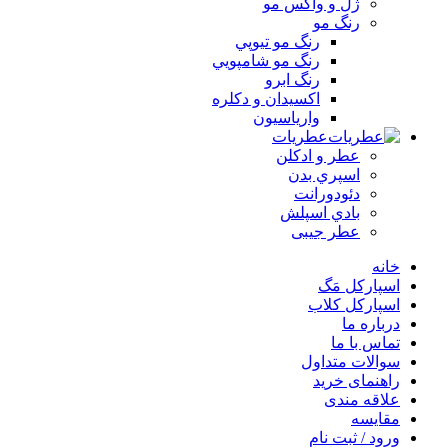
ژل و واکس مو
رنگ مو
رنگ مو تيوپي
رنگ مو شامپويي
رنگ ابرو
اکسيدان و دکلره
وارياسيون
عطریات
عطر و ادکلن
اسپري بدن
دئودورانت
بادي اسپلش
عطر جيبی
خانه
اسپارکل مَگ
اسپارکل کلاب
درباره ما
تماس با ما
سوالات متداول
راهنمای خرید
علاقه مندی
مقایسه
ورود / ثبت نام