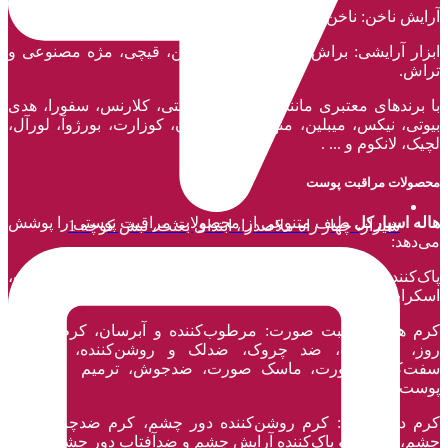
آرایش ناخن: ناخن مصنوعی، لاک ناحن، لاک پاک‌کن، مراقبت ناخن.
ابزار آرایشی: براش و پد آرایشی، موچین، قیچی، مژه مصنوعی و
تراش.
با برند‌های معتبری مانند آرکانسیل، اترنیتی، کلارنس، سفورا، هدی
بیوتی، نیکس، میبلین، منهتن، بابی براون، کوزارت، بورژوآ، لورآل،
لچیک، لانکوم و ... .
محصولات مراقبت پوست
هاله اسپارکل
طیف متنوعی از محصولات مراقبت پوستی را پوشش
شیراز، چهار راه ملاصدرا، ابتدای بعثت، نبش کوچه 1
می‌دهد:
پاک‌کننده ‌های صورت: آرایش پاک‌کن و میسلار واتر، شوینده صوزت،
اسکراب و لایه بردار، تونر صورت، پد آرایش پاک کن.
کرم های مراقبت صورت: مرطوب‌کننده و آبرسان، کرم شب و
روز، ضدآفتاب، ضد چروک، ضدلک و روشن‌کننده، لیفت و
سفت‌کننده صورت، ماسک صورت، ضدجوش، ترمیم بازسازی
پوست.
کرم دور چشم: کرم روشن‌کننده دور چشم، کرم ضدچروک دور
چشم، شوینده و پاک‌کننده آرایش چشم و ضدآفتاب دور چشم.