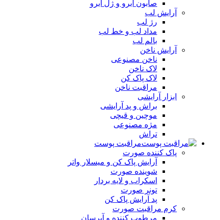
صابون ابرو و ژل ابرو
آرایش لب
رژ لب
مداد لب و خط لب
بالم لب
آرایش ناخن
ناخن مصنوعی
لاک ناخن
لاک پاک کن
مراقبت ناخن
ابزار آرایشی
براش و پد آرایشی
موچین و قیچی
مژه مصنوعی
تراش
مراقبت پوست
پاک کننده صورت
آرايش پاک کن و ميسلار واتر
شوينده صورت
اسکراب و لايه بردار
تونر صورت
پد آرايش پاک کن
کرم مراقبت صورت
مرطوب کننده و آبرسان