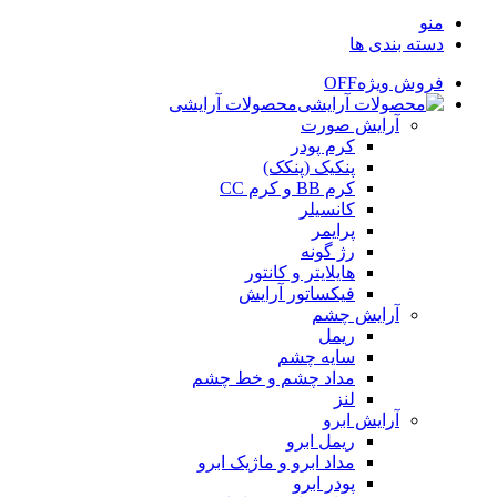
منو
دسته بندی ها
فروش ویژه
OFF
محصولات آرایشی
آرایش صورت
کرم پودر
پنکیک (پنکک)
کرم BB و کرم CC
کانسیلر
پرایمر
رژ گونه
هایلایتر و کانتور
فیکساتور آرایش
آرایش چشم
ریمل
سایه چشم
مداد چشم و خط چشم
لنز
آرایش ابرو
ریمل ابرو
مداد ابرو و ماژیک ابرو
پودر ابرو