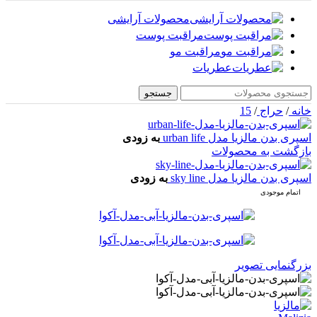
محصولات آرایشی
مراقبت پوست
مراقبت مو
عطریات
جستجو
خانه
/
حراج
/
15
اسپری بدن مالزیا مدل urban life
به زودی
بازگشت به محصولات
اسپری بدن مالزیا مدل sky line
به زودی
اتمام موجودی
بزرگنمایی تصویر