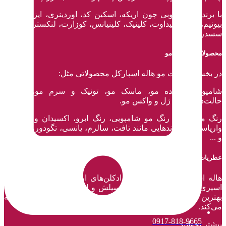
با برند‌های محبوبی چون اریکه، اسکین کد، اوردینری، ایزدین،سین
بیونیم، کدلی، فیداوت، کلینیک، کلینیانس، کوزارت، لنکستر، ویتالیر،
سسدرما و ... .
محصولات مراقبت مو
در بخش مراقبت مو هاله اسپارکل محصولاتی مثل:
شامپو، نرم‌کننده مو، ماسک مو، تونیک و سرم مو، اسپری
حالت‌دهنده مو، ژل و واکس مو.
رنگ مو تیوپی، رنگ مو شامپویی، رنگ ابرو، اکسیدان و دکلره و
واریاسیون با برند‌هایی مانند تافت، سالرم، یانسی، تگودور، اسپانول
و ...
عطریات
هاله اسپارکل بهترین عطر و ادکلن‌های اورجینال زنانه و مردانه،
اسپری بدن، دئودورانت، بادی اسپلش و انواع عطر‌های جیبی را با
بهترین کیفیت، قیمت و برندهای معروف و معتبر جهان عرضه
می‌کند.
0917-818-9665
بیشتر بخوانید