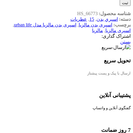
ثبت
شناسه محصول:
HS_66773
دسته:
اسپري بدن
,
15
,
عطریات
برچسب:
اسپری بدن مالزیا
,
اسپری بدن مالزیا مدل urban life
,
اسپری مالزیا
,
مالزیا
اشتراک گذاری:
بستن
تحویل سریع
ارسال با پیک و پست پیشتاز
پشتیبانی آنلاین
گفتگوی آنلاین و واتساپ
7 روز ضمانت