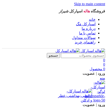
Skip to main content
فروشگاه
هاله
اسپارکل
شیراز
خانه
اسپارکل مَگ
درباره ما
تماس با ما
سوالات متداول
راهنمای خرید
جستجو
0
0
0
محصول
ورود | عضویت
منو
ورود | عضویت