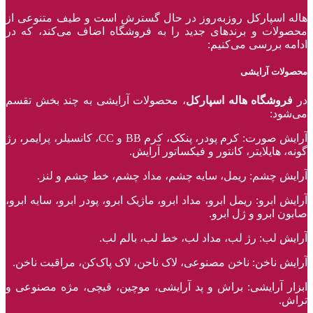
هاله اسپارکل روزبه‌روز در حال گسترش است و طیف متنوعی از
محصولات و برند‌های جدید را به فروشگاه اضاف می‌کند، که در
ادامه بررسی می‌کنیم:
محصولات آرایشی
در
فروشگاه هاله اسپارکل
، محصولات آرایشی به چند بخش تقسم
می‌شود:
آرایش صورت: کرم پودر، پنکک، کرم BB و CC، کانسیلر، پرایمر، رژ‌
گونه، هایلایتر، کانتور و فیکساتور آرایش.
آرایش چشم: ریمل، سایه چشم، مداد چشم، خط چشم و لنز.
آرایش ابرو: ریمل ابرو، مداد ابرو، ماژیک ابرو، پودر ابرو، سایه ابرو،
صابون ابرو و ژل ابرو.
آرایش لب: رژ لب، مداد لب، خط لب، بالم لب.
آرایش ناخن: ناخن مصنوعی، لاک ناحن، لاک پاک‌کن، مراقبت ناخن.
ابزار آرایشی: براش و پد آرایشی، موچین، قیچی، مژه مصنوعی و
تراش.