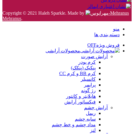
Copyright © 2021 Haleh Sparkle. Made by
Mehranus
.
منو
دسته بندی ها
فروش ویژه
OFF
محصولات آرایشی
آرایش صورت
کرم پودر
پنکیک (پنکک)
کرم BB و کرم CC
کانسیلر
پرایمر
رژ گونه
هایلایتر و کانتور
فیکساتور آرایش
آرایش چشم
ریمل
سایه چشم
مداد چشم و خط چشم
لنز