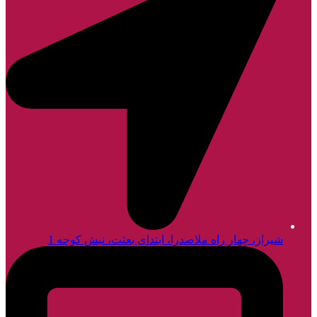
شیراز، چهار راه ملاصدرا، ابتدای بعثت، نبش کوچه 1