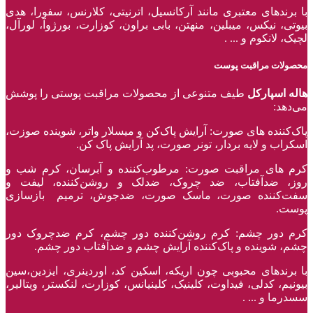
با برند‌های معتبری مانند آرکانسیل، اترنیتی، کلارنس، سفورا، هدی
بیوتی، نیکس، میبلین، منهتن، بابی براون، کوزارت، بورژوآ، لورآل،
لچیک، لانکوم و ... .
محصولات مراقبت پوست
هاله اسپارکل
طیف متنوعی از محصولات مراقبت پوستی را پوشش
می‌دهد:
پاک‌کننده ‌های صورت: آرایش پاک‌کن و میسلار واتر، شوینده صوزت،
اسکراب و لایه بردار، تونر صورت، پد آرایش پاک کن.
کرم های مراقبت صورت: مرطوب‌کننده و آبرسان، کرم شب و
روز، ضدآفتاب، ضد چروک، ضدلک و روشن‌کننده، لیفت و
سفت‌کننده صورت، ماسک صورت، ضدجوش، ترمیم بازسازی
پوست.
کرم دور چشم: کرم روشن‌کننده دور چشم، کرم ضدچروک دور
چشم، شوینده و پاک‌کننده آرایش چشم و ضدآفتاب دور چشم.
با برند‌های محبوبی چون اریکه، اسکین کد، اوردینری، ایزدین،سین
بیونیم، کدلی، فیداوت، کلینیک، کلینیانس، کوزارت، لنکستر، ویتالیر،
سسدرما و ... .