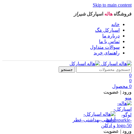
Skip to main content
فروشگاه
هاله
اسپارکل
شیراز
خانه
اسپارکل مَگ
درباره ما
تماس با ما
سوالات متداول
راهنمای خرید
جستجو
0
0
0
محصول
ورود | عضویت
منو
ورود | عضویت