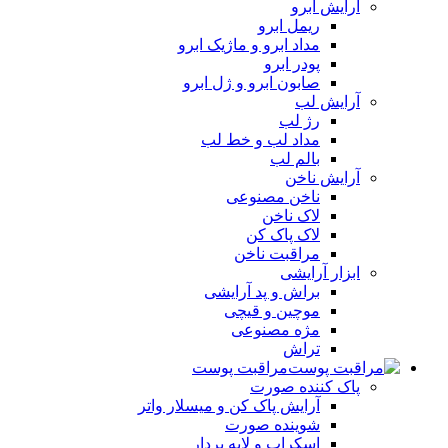
آرایش ابرو
ریمل ابرو
مداد ابرو و ماژیک ابرو
پودر ابرو
صابون ابرو و ژل ابرو
آرایش لب
رژ لب
مداد لب و خط لب
بالم لب
آرایش ناخن
ناخن مصنوعی
لاک ناخن
لاک پاک کن
مراقبت ناخن
ابزار آرایشی
براش و پد آرایشی
موچین و قیچی
مژه مصنوعی
تراش
مراقبت پوست
پاک کننده صورت
آرايش پاک کن و ميسلار واتر
شوينده صورت
اسکراب و لايه بردار