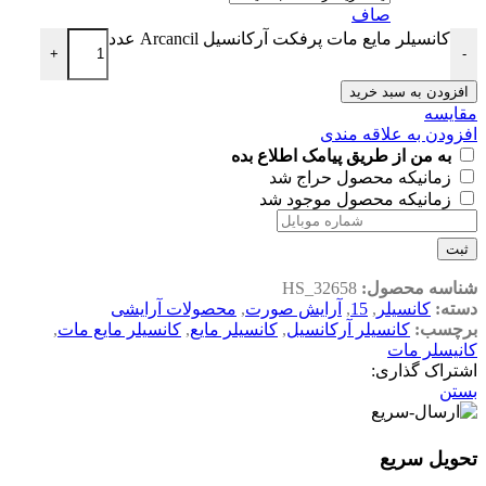
صاف
کانسیلر مایع مات پرفکت آرکانسیل Arcancil عدد
+
-
افزودن به سبد خرید
مقایسه
افزودن به علاقه مندی
به من از طریق پیامک اطلاع بده
زمانیکه محصول حراج شد
زمانیکه محصول موجود شد
ثبت
شناسه محصول:
HS_32658
دسته:
کانسیلر
,
15
,
آرایش صورت
,
محصولات آرایشی
برچسب:
کانسیلر آرکانسیل
,
کانسیلر مایع
,
کانسیلر مایع مات
,
کانیسلر مات
اشتراک گذاری:
بستن
تحویل سریع