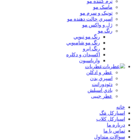
نرم کننده مو
ماسک مو
تونيک و سرم مو
اسپري حالت دهنده مو
ژل و واکس مو
رنگ مو
رنگ مو تيوپي
رنگ مو شامپويي
رنگ ابرو
اکسيدان و دکلره
وارياسيون
عطریات
عطر و ادکلن
اسپري بدن
دئودورانت
بادي اسپلش
عطر جيبی
خانه
اسپارکل مَگ
اسپارکل کلاب
درباره ما
تماس با ما
سوالات متداول